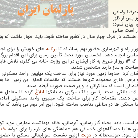
حمدرضا رضایی
ز پس از ظهر
 بیان نمود:
ر است سالی
هستند در ظرف چهار سال در کشور ساخته شود، باید اظهار داشت که وزا
وزیر راه و شهرسازی حضور بهم رساندند تا
برنامه
های خویش را برای اجر
ار اساسی انجام دهد. نخستین مورد بحث تأمین زمین برای این اقدام بزر
خوشبختانه با جدیت کار را شروع کردند. با وجود این که ۱۳ روز از شروع به کار ایشان در این وزارت خانه می گذرد، تلا
ان کرد: حدودا زمین مورد نیاز برای ساخت یک میلیون واحد مسکونی 
و برخی خارج محدوده شهرها هستند که مقدمات الحاق این زمین ها به
انی است که مذاکراتی با وزیر صمت صورت گرفته است.
ات بانکی است. رئیس بانک مرکزی به بانکها
ابلاغ
ص دهند. مقدمات کار برای ساخت یک میلیون واحد مسکونی آماده
ا مسکن ها در مناطق مناسب ساخته شود. این امر مهم می باشد که ما 
 است. باید بحث گاز رسانی، آبرسانی، خانه بهداشت، مدارس مورد توج
زمین ها با دستگاههای خدماتی هم هماهنگی های لازم را برای عرضه
خدم
ال شود. خوشبختانه در
دولت
اولین نشست شورایعالی مسکن با حضور