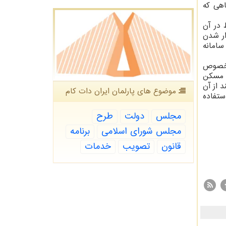
اهی که
 در آن
ار شدن
سامانه
ه خصوص
ه مسکن
 از آن
موضوع های پارلمان ایران دات كام
ستفاده
مجلس
دولت
طرح
مجلس شورای اسلامی
برنامه
قانون
تصویب
خدمات