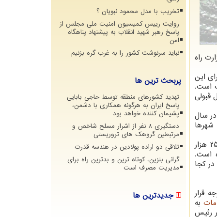
تخریب با مدل محمود نبویان ؟
روایت رییس کمیسیون امنیت ملی مجلس از
پاسخ رهبر شهید انقلاب به پیشنهاد پناهگاه
امن
نباید سرنوشت کشور را به غرب گره بزنیم
رت راه
ای این
پربحث ترین ها
گ است.
ش قابل قبولی
تهدید کشورهای منطقه توسط حاجی بابایی
پاسخ ایران به هرگونه همکاری با دشمن،
پشیمان کننده خواهد بود
در سال
 شهرها
دستگیری 8 نفر از اشرار مسلح شاخص و
مرتبطین گروهک های تروریستی
کرده تا معادل ۲۵۰ هزار
تلاقی دو اراده پولادین در هندسه قدرت
 است.
گرانی بنزین، کوتاه ترین و بدترین راه برای
در کجا
مدیریت مصرف است
ه قرار
جدیدترین ها
ات
به
 رئیس