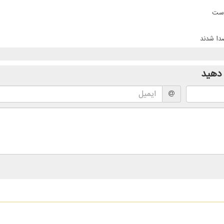
است
دهید