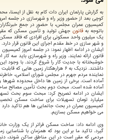
می شود.
به گزارش پارلمان ایران دات کام به نقل از ایسنا، م
کوچی بعد از حضور وزیر راه و شهرسازی در جلسه امرو
کمیسیون عمران مجلس، با حضور در جمع خبرنگاران،
باتوجه به
قانون
جهش تولید و تأمین مسکن که مقر
یک میلیون واحد مسکونی برای افرادی که فاقد مسکن 
و شهر سازی در خط مقدم اجرای این قانون قرار دارد.
ایشان در ادامه اظهار نمود: در جلسه امروز کمیسیون 
قانون ارائه نمایند. وزیر راه و شهرسازی باید سه ک
داشتند. نزدیک به ۶ هزارهکتار زمین هایی که قابلیت ساخت و ساز دارند مشخص شدند.
نماینده مردم جهرم در مجلس شورای اسلامی، خاطرنش
آماده است. برخی از زمین ها داخل محدوده شهرها 
آماده شده است. مبحث دوم بحث تأمین مصالح ساختم
ایشان در ادامه تصریح کرد: مبحث سوم بحث تسهیل
میلیارد تومان تسهیلات برای ساخت مسکن تخصی
کمیسیون عمران در بحث جانمایی ها هم تاکید دارد ت
می خواهیم مسکن بسازیم.
وی ادامه داد: ساخت مسکن فراتر از یک وزارت خانه
گیرد. تاکید ما بر این بود که همزمان با شناسایی 
مردمی که مقرر است در این مناطق ساکن شوند، دنب