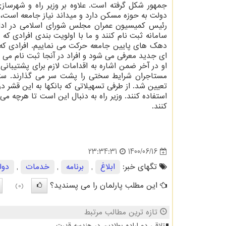
جمهور شکل گرفته است. علاوه بر وزیر راه و شهرسا
دولت به حوزه مسکن دارد و میداند نیاز جامعه است
رئیس کمیسیون عمران مجلس شورای اسلامی در ادامه
سامانه ثبت نام کنند و ما با اولویت بندی افرادی ک
دهک های پایین جامعه حرکت می نماییم. افرادی که د
ای جدید معرفی می شود و افراد در آنجا ثبت نام می 
او در آخر ضمن اشاره به اقدامات لازم برای پشتیبانی
مستاجران شرایط سختی را پشت سر می گذارند. ستا
تعیین شد. از طرفی تسهیلاتی که بانکها به این قشر
استفاده کنند. وزیر راه به دنبال این است تا هرچه می
کنند.
1400/06/16
23:34:31
تگهای خبر:
ابلاغ
,
برنامه
,
خدمات
,
دول
این مطلب پارلمان را می پسندید؟
(0)
تازه ترین مطالب مرتبط
تلاقی دو اراده پولادین در هندسه قدرت