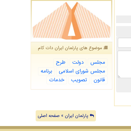
موضوع های پارلمان ایران دات كام
مجلس
دولت
طرح
مجلس شورای اسلامی
برنامه
قانون
تصویب
خدمات
پارلمان ایران » صفحه اصلی