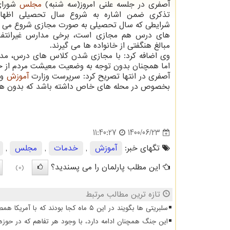
آصفری در جلسه علنی امروز(سه شنبه)
مجلس
شورای
تذکری ضمن اشاره به شروع سال تحصیلی اظهار
شرایطی که سال تحصیلی به صورت مجازی شروع می 
های درس هم مجازی است، برخی مدارس غیرانتفا
مبالغ هنگفتی از خانواده ها می گیرند.
وی اضافه کرد: با مجازی شدن کلاس های درس، مدارس
اما همچنان بدون توجه به وضعیت معیشت مردم از خان
آصفری در انتها تصریح کرد: سرپرست وزارت
آموزش
و 
بخصوص در محله های خاص داشته باشد که بدون هی
1400/06/23
11:40:27
تگهای خبر:
آموزش
,
خدمات
,
مجلس
,
این مطلب پارلمان را می پسندید؟
(0)
تازه ترین مطالب مرتبط
سلبریتی ها بگویند در این ۵ ماه کجا بودند که با آمریکا همصدا شدند
این جنگ همچنان ادامه دارد، با وجود هر تفاهم که در حوزه