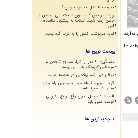
تخریب با مدل محمود نبویان ؟
روایت رییس کمیسیون امنیت ملی مجلس از
پاسخ رهبر شهید انقلاب به پیشنهاد پناهگاه
امن
ندارند
نباید سرنوشت کشور را به غرب گره بزنیم
اده ها
پربحث ترین ها
دستگیری 8 نفر از اشرار مسلح شاخص و
مرتبطین گروهک های تروریستی
تلاقی دو اراده پولادین در هندسه قدرت
گرانی بنزین، کوتاه ترین و بدترین راه برای
مدیریت مصرف است
اقتصاد دیجیتال بدون رفع موانع مقرراتی
توسعه نمی یابد
جدیدترین ها