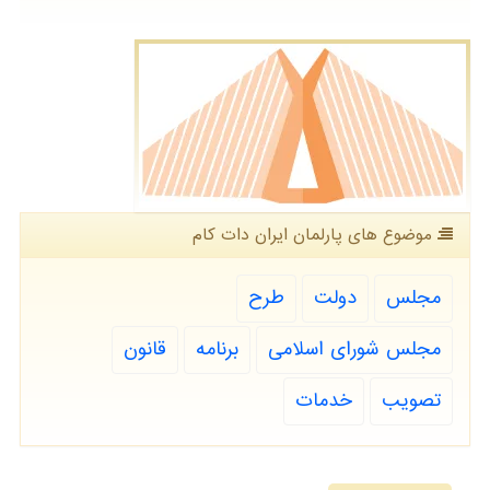
موضوع های پارلمان ایران دات كام
مجلس
دولت
طرح
مجلس شورای اسلامی
برنامه
قانون
تصویب
خدمات