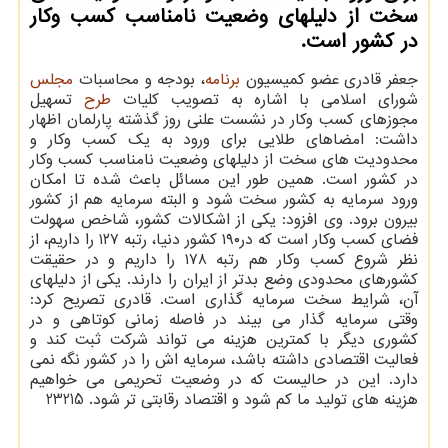
سخت از دلیلهای وضعیت نامناسب کسب وکار
در کشور است.
جعفر قادری عضو کمیسیون
برنامه
، بودجه و محاسبات
مجلس
شورای اسلامی با اشاره به تصویب کلیات
طرح
تسهیل
مجوزهای کسب وکار در نشست علنی روز گذشته پارلمان اظهار
داشت: امضاهای طلایی برای ورود به یک کسب وکار و
محدودیت های سخت از دلیلهای وضعیت نامناسب کسب وکار
در کشور است. همین طور این مسائل باعث شده تا امکان
ورود سرمایه به کشور سخت شود و البته سرمایه هم از کشور
بیرون برود. وی افزود: یکی از اشکالات کشور، شاخص سهولت
فضای کسب وکار است که در۱۹۰ کشور دنیا، رتبه ۱۲۷ را داریم، از
نظر شروع کسب وکار هم رتبه ۱۷۸ را داریم و در حقیقت
کشورهای محدودی وضع بدتر از ایران را دارند. یکی از دلیلهای
آن، شرایط سخت سرمایه گذاری است. قادری تصریح کرد:
وقتی سرمایه گذار می بیند در فاصله زمانی کوتاهی و در
کشوری دیگر با کمترین هزینه می تواند شرکت ثبت کند و
فعالیت اقتصادی داشته باشد، سرمایه اش را در کشور نگه نمی
دارد. این در حالیست که در وضعیت تحریمی می خواهیم
هزینه های تولید ما کم شود و اقتصاد رقابتی تر شود. 23215