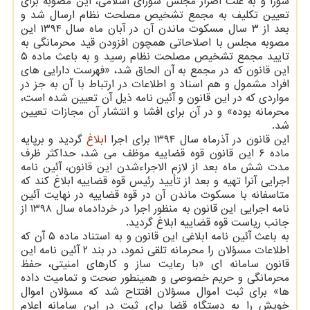
شورا و به علت اصرار مجلس شورای اسلامی، این مصوبه برای
تعیین تکلیف به مجمع تشخیص مصلحت نظام ارسال شد و
بعد از ۳ سال مسکوت ماندن آن در آبان ماه سال ۱۳۹۴ این
مصوبه مجلس با اصلاحاتی همچون افزودن قید محرمانگی به
تایید مجمع تشخیص مصلحت نظام رسید و به باعث ماده ۵
این قانون که در مجمع به آن الحاق شد، «فهرست دارایی های
افراد مشمول و هم اسناد و اطلاعات در ارتباط با آن به جز در
مواردی که در این قانون و آئین نامه ذیل آن تعیین شده است،
محرمانه بوده» و در آن برای افشا و انتشار آن مجازات تعیین
شد.
این قانون در آذرماه سال ۱۳۹۴ برای اجرا
ابلاغ
گردید و برپایه
ماده ۶ این قانون قوه قضاییه موظف می شد، حداکثر ظرف
مدت شش ماه بعد از لازم الاجراءشدن این قانون، آئین نامه
اجرایی آنرا تهیه و بعد از تأیید رئیس قوه قضاییه ابلاغ کند که
متاسفانه با مسکوت ماندن آن در قوه قضاییه در نهایت آئین
نامه اجرایی این قانون به منظور اجرا در خردادماه سال ۱۳۹۸ از
جانب ریاست قوه قضاییه ابلاغ گردید.
به باعث آئین نامه ابلاغی این قانون و به استناد ماده ۵ آن که
اطلاعات مسؤلان را محرمانه تلقی نمود، در بند ۲ آئین نامه این
قانون سامانه ای «با رعایت ساز و کارهای امنیتی، حفظ
محرمانگی و حریم خصوصی و همینطور صحت و تمامیت داده
ها» برای ثبت اموال مسؤلان افتتاح شد که مسؤلان اموال
خویش را به دستگاه قضا برای ثبت در این سامانه اعلام