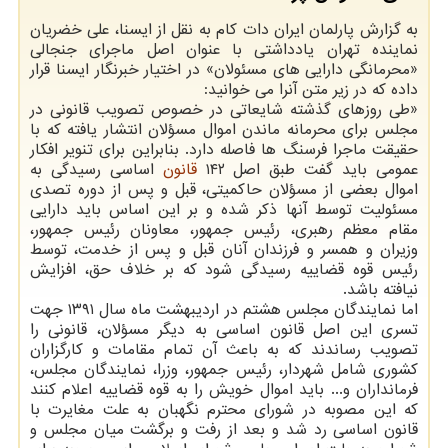
به گزارش پارلمان ایران دات کام به نقل از ایسنا، علی خضریان
نماینده تهران یادداشتی با عنوان اصل ماجرای جنجالی
«محرمانگی دارایی های مسئولان» در اختیار خبرنگار ایسنا قرار
داده که در زیر متن آنرا می خوانید:
«طی روزهای گذشته شایعاتی در خصوص تصویب قانونی در
مجلس برای محرمانه ماندن اموال مسؤلان انتشار یافته که با
حقیقت ماجرا فرسنگ ها فاصله دارد. بنابراین برای تنویر افکار
عمومی باید گفت طبق اصل ۱۴۲
قانون
اساسی رسیدگی به
اموال بعضی از مسؤلان حاکمیتی، قبل و پس از دوره تصدی
مسئولیت توسط آنها ذکر شده و بر این اساس باید دارایی
مقام معظم رهبری، رئیس جمهور، معاونان رئیس جمهور،
وزیران و همسر و فرزندان آنان قبل و پس از خدمت، توسط
رئیس قوه قضاییه رسیدگی شود که بر خلاف حق، افزایش
نیافته باشد.
اما نمایندگان مجلس هشتم در اردیبهشت ماه سال ۱۳۹۱ جهت
تسری این اصل قانون اساسی به دیگر مسؤلان، قانونی را
تصویب رساندند که به باعث آن تمام مقامات و کارگزاران
کشوری شامل شهردار، رئیس جمهور، وزرا، نمایندگان مجلس،
فرمانداران و... باید اموال خویش را به قوه قضاییه اعلام کنند
که این مصوبه در شورای محترم نگهبان به علت مغایرت با
قانون اساسی رد شد و بعد از رفت و برگشت میان مجلس و