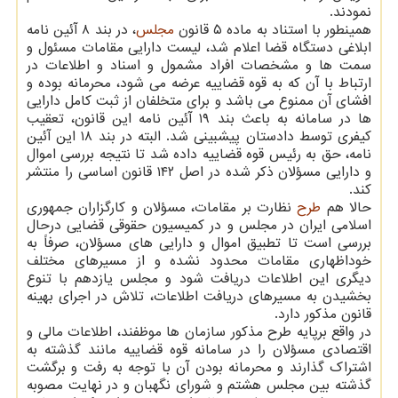
نمودند.
همینطور با استناد به ماده ۵ قانون
مجلس
، در بند ۸ آئین نامه
ابلاغی دستگاه قضا اعلام شد، لیست دارایی مقامات مسئول و
سمت ها و مشخصات افراد مشمول و اسناد و اطلاعات در
ارتباط با آن که به قوه قضاییه عرضه می­ شود، محرمانه بوده و
افشای آن ممنوع می باشد و برای متخلفان از ثبت کامل دارایی
ها در سامانه به باعث بند ۱۹ آئین نامه این قانون، تعقیب
کیفری توسط دادستان پیشبینی شد. البته در بند ۱۸ این آئین
نامه، حق به رئیس قوه قضاییه داده شد تا نتیجه بررسی اموال
و دارایی مسؤلان ذکر شده در اصل ۱۴۲ قانون اساسی را منتشر
کند.
حالا هم
طرح
نظارت بر مقامات، مسؤلان و کارگزاران جمهوری
اسلامی ایران در مجلس و در کمیسیون حقوقی قضایی درحال
بررسی است تا تطبیق اموال و دارایی های مسؤلان، صرفاً به
خوداظهاری مقامات محدود نشده و از مسیرهای مختلف
دیگری این اطلاعات دریافت شود و مجلس یازدهم با تنوع
بخشیدن به مسیرهای دریافت اطلاعات، تلاش در اجرای بهینه
قانون مذکور دارد.
در واقع برپایه طرح مذکور سازمان ها موظفند، اطلاعات مالی و
اقتصادی مسؤلان را در سامانه قوه قضاییه مانند گذشته به
اشتراک گذارند و محرمانه بودن آن با توجه به رفت و برگشت
گذشته بین مجلس هشتم و شورای نگهبان و در نهایت مصوبه