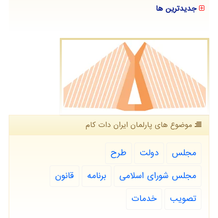
جدیدترین ها
موضوع های پارلمان ایران دات كام
مجلس
دولت
طرح
مجلس شورای اسلامی
برنامه
قانون
تصویب
خدمات