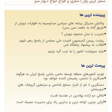
مستر گرین وال | مجری و طراح انواع دیوار سبز
پربیننده ترین ها
واکنش مدیرکل برنامه های سیاسی صداوسیما به اظهارات نبویان از
طریق گناه به مقصد نمی رسی!
تخریب با مدل محمود نبویان ؟
روایت رییس کمیسیون امنیت ملی مجلس از پاسخ رهبر شهید
انقلاب به پیشنهاد پناهگاه امن
نباید سرنوشت کشور را به غرب گره بزنیم
پربحث ترین ها
تهدید کشورهای منطقه توسط حاجی بابایی پاسخ ایران به هرگونه
همکاری با دشمن، پشیمان کننده خواهد بود
دستگیری 8 نفر از اشرار مسلح شاخص و مرتبطین گروهک های
تروریستی
تلاقی دو اراده پولادین در هندسه قدرت
گرانی بنزین، کوتاه ترین و بدترین راه برای مدیریت مصرف است