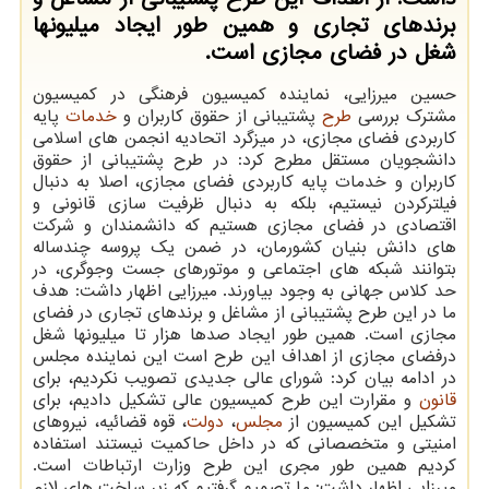
برندهای تجاری و همین طور ایجاد میلیونها
شغل در فضای مجازی است.
حسین میرزایی، نماینده کمیسیون فرهنگی در کمیسیون
مشترک بررسی
طرح
پشتیبانی از حقوق کاربران و
خدمات
پایه
کاربردی فضای مجازی، در میزگرد اتحادیه انجمن های اسلامی
دانشجویان مستقل مطرح کرد: در طرح پشتیبانی از حقوق
کاربران و خدمات پایه کاربردی فضای مجازی، اصلا به دنبال
فیلترکردن نیستیم، بلکه به دنبال ظرفیت سازی قانونی و
اقتصادی در فضای مجازی هستیم که دانشمندان و شرکت
های دانش بنیان کشورمان، در ضمن یک پروسه چندساله
بتوانند شبکه های اجتماعی و موتورهای جست وجوگری، در
حد کلاس جهانی به وجود بیاورند. میرزایی اظهار داشت: هدف
ما در این طرح پشتیبانی از مشاغل و برندهای تجاری در فضای
مجازی است. همین طور ایجاد صدها هزار تا میلیونها شغل
درفضای مجازی از اهداف این طرح است این نماینده مجلس
در ادامه بیان کرد: شورای عالی جدیدی تصویب نکردیم، برای
قانون
و مقرارت این طرح کمیسیون عالی تشکیل دادیم، برای
تشکیل این کمیسیون از
مجلس
،
دولت
، قوه قضائیه، نیروهای
امنیتی و متخصصانی که در داخل حاکمیت نیستند استفاده
کردیم همین طور مجری این طرح وزارت ارتباطات است.
میرزایی اظهار داشت: ما تصمیم گرفتیم که زیر ساخت های لازم