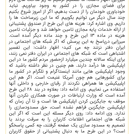
برای فضای مجازی را در کشور به وجود بیاوریم. نباید
خودباوری خودمان را از دست بدهیم، اگر از امروز شروع بکنیم
چند سال دیگر می توانیم بگوییم که ما این زیرساخت ها را
داریم. وی اشاره کرد: هزینه های این طرح از صندوق پشتیبانی
از ارائه خدمات پایه مجازی تامین خواهد شد و جزئیات تامین
هزینه در ماده ۱۳ این طرح و چند ماده دیگر آمده است.
میرزایی درپاسخ به این پرسش که اگر شبکه های اجتماعی در
ایران دفتر نزنند چه می کنید؛ اظهار داشت: این تفسیر
اشتباهی است که شبکه های اجتماعی در ایران دفتر نمی زنند،
برای اینکه سالانه چندین میلیارد ازحضور مردم کشور ما در این
اپلیکیشن ها درآمد دارند. هم چنین در نظر داشته باشید که
وجود اپلیکیشن هایی مانند اینستاگرام و تلگرام در کشور ما
برای کشورهایی هم چون آمریکا غنیمت است. اگر هم این
اپلییکیشن ها همراهی نکردند از رقبای خارجی و داخلی آنها
استفاده می نماییم. وی ادامه داد: بعلاوه در بند ۲۸ این طرح
آمده است که وزارت ارتباطات در صورت همکاری نکردن آنها
موظف به جایگزین کردن اپلیکیشن ها است و تا آن زمان که
اپلیکیشن جایگزین فراهم نشده است، حق مسدودسازی را
ندارد. وی ادامه داد: روی دیگر مسئله این است که اگر این
شبکه های اجتماعی اطلاعات کاربران را به سرقت بردند یا
تصمیم به مسدود سازی یک صفحه گرفتند، چه کسی پاسخگو
است؟ در این طرح ما به دنبال پشتیبانی از حقوق کاربران