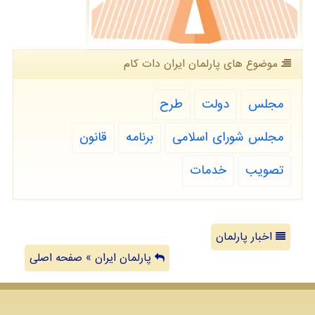
موضوع های پارلمان ایران دات كام
مجلس
دولت
طرح
مجلس شورای اسلامی
برنامه
قانون
تصویب
خدمات
اخبار پارلمان
پارلمان ایران » صفحه اصلی