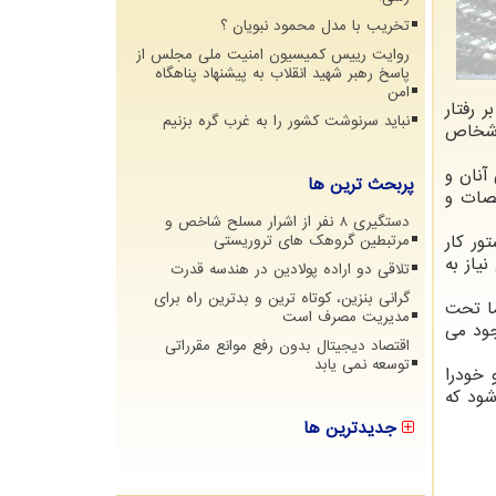
تخریب با مدل محمود نبویان ؟
روایت رییس کمیسیون امنیت ملی مجلس از
پاسخ رهبر شهید انقلاب به پیشنهاد پناهگاه
امن
 رفتار
نباید سرنوشت کشور را به غرب گره بزنیم
 اشخاص
آنان و
پربحث ترین ها
قصات و
دستگیری 8 نفر از اشرار مسلح شاخص و
ور کار
مرتبطین گروهک های تروریستی
یاز به
تلاقی دو اراده پولادین در هندسه قدرت
گرانی بنزین، کوتاه ترین و بدترین راه برای
ما تحت
مدیریت مصرف است
جود می
اقتصاد دیجیتال بدون رفع موانع مقرراتی
توسعه نمی یابد
 خودرا
شود که
جدیدترین ها