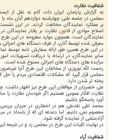
شفافیت نظارت
به گزارش پارلمان ایران دات کام به نقل از ایسنا
مجلس در جلسه علنی چهارشنبه دوازدهم آبان ماه با
بر عملکرد نمایندگان مخالفت کردند. در این نشس
اصلاح موادی از
قانون
نظارت بر رفتار نمایندگان در 
نمایندگان است. همچون موارد مطروحه در این طرح م
معرفی شده توسط آنان، از طرف دستگاه های اجرائی و
در این طرح همین طور ارائه سفارش نامه توسط نمای
سایر نمایندگان، در ارتباط با دریافت تسهیلات، امو
مزایده های دستگاه های اجرائی ممنوع شده است.
رحمت الله نوروزی از مخالفان این طرح آنرا غیرضرو
مجلس قرار گیرد که مشکلات اقتصادی مردم را حل کن
پخته تر شدن دارد.
علی خضریان از موافقان این طرح نیز اظهار داشت: چه
نظارت افکار عمومی هستیم اگر خودمان نظارت را سا
آورد پاسخگو باشیم.
محمد تقی نقدعلی هم در اخطاری در جریان بررسی ا
معصوم نمی دانیم، اما دغدغه ای که از بامداد در م
آزادمنشی از نماینده گرفته شود.
در نهایت کلیات این طرح در مجلس رد و در نتیجه ای
شفافیت آراء