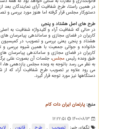
قانونگذاری و نظارت به شکلی خواهد بود که همه دس
در همین راستا، طرح شفافیت آرای نمایندگان بعد از 
دستورکار مجلس قرار گرفته اما هنوز مورد بررسی و تصو
طرح های اصل هشتاد و پنجی
در حالی که شفافیت آراء و کلیدواژه شفافیت به اص
کاربران در فضای مجازی و ساماندهی پیامرسان های
هشتاد و پنجی یعنی بررسی و تصویب در کمیسیون بجا
خانواده و جوانی جمعیت با همین شیوه بررسی و ت
کاربران در فضای مجازی و ساماندهی پیامرسان های 
طبق وعده رئیس
مجلس
، جلسات آن بصورت علنی برگز
به نظر می رسد باتوجه به وعده مجلس یازدهمی ها، ا
می رود علاوه بر تصویب طرح شفافیت آراء که از ش
دستگاهها نیز مورد توجه قرار گیرد.
منبع:
پارلمان ایران دات كام
1400/08/13
12:22:51
تگهای خبر:
تصویب
,
طرح
,
قانون
,
لایح