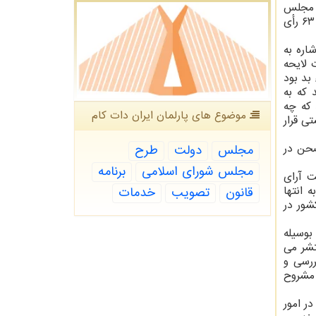
ن مجلس
رسید. این طرح که در قالب اصلاح بخشنامه داخلی مجلس عنوان شد و نیازمند دوسوم آرای نمایندگان بود با ۱۵۳ رأی موافق، ۶۳ رأی
اره به
 لایحه
بد بود
 که به
 که چه
موضوع های پارلمان ایران دات كام
ی قرار
صحن در
مجلس
دولت
طرح
مجلس شورای اسلامی
برنامه
 آرای
 انتها
قانون
تصویب
خدمات
شور در
بوسیله
تشر می
ورد بررسی و
 مشروح
ر امور