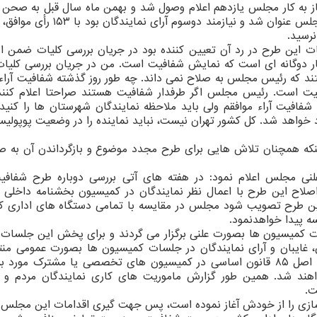
آغاز به کار مجلس یازدهم اعلام وصول شد و بهمن ماه سال قبل به صح
ات این طرح در رد آن تعیین کننده بود در جریان بررسی کلیات ضمن اش
 دوگانه ای است که نمایش شفافیت است. من در جریان بررسی کلیات
فتند که رئیس مجلس به صلاح نمی داند. چه طور روز گذشته شفافیت آراء 
ت است. رئیس مجلس اگر طرفدار شفافیت هستند صراحتا اعلام کنند
 شفافیت آراء موافقم ولی باید ملاحظه نمایندگان شهرستان ها را کنید
اهد شد. کل کشور تهران نیست، نباید نماینده را در وضعیت پوپولیست
ینکه همچنان تلاش هایی برای طرح مجدد موضوع و بازگرداندن آن به 
ی مجلس اعلام نمود: در هفته های آتی بررسی دوباره طرح شفافیت
اصلاح این طرح با اعمال نظر نمایندگان در کمیسیون بخشنامه داخلی به
 این طرح تصویب شود مجلس در مقایسه با تمامی دستگاه های اداری ک
سه پیدا خواهدنمود.
 کمیسیون ها بصورت علنی برگزار می گردند و برای پخش این جلسات 
 غایبان و آرای نمایندگان در جلسات کمیسیون ها بصورت عمومی من
شود و جلسات بررسی طرح ها و لوایحی که متعاقب اصل ۸۵ قانون اساسی در کمیسیون های تخصصی یا مشترک م
واهند شد. همین طور گزارش ماموریت های کاری نمایندگان مردم و
ت.
زی را از خودش آغاز نموده است، پس جهت گیری اقدامات این مجلس د