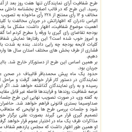
طرح شفافیت آرای نمایندگان تنها هفت روز بعد از 
مخالف و ۱۲ رأی ممتنع از ۲۲۸ رأی ماخوذه به تصویب نرسید.
الیاس نادران که اظهاراتش در جریان مخالفت با کلی
اهمیت موضوع شفافیت، اظهار داشت: مشکل ما رفتار
بودجه تقاضای رای گیری با ورقه را مطرح کردم اما گ
و امروز خوب شده است؟ این رفتارها نمایش شفافی
کلیات لایحه بودجه چه رایی دادند. بنده به شدت با
فشاری از طرف بخش های مختلف استان سال ها وارد خو
دهیم.
بر همین اساس این طرح از دستورکار خارج شد. باا
جریان بود.
حدود یک ماه پیش محمدباقر قالیباف در صحن علن
نمایندگان در دستور کار قرار خواهد گرفت و مراحل 
رسیده و به رای نمایندگان گذاشته خواهد شد. اگر
عرصه شفافیت روندها و فرایندها فاصله غیر قابل مقای
به گفته وی، در صورت تصویب نهایی این طرح جلسات
صداوسیما بستری قانونی فراهم خواهد شد. حاضران،
تصمیم گیری قرار می گیرند بصورت علنی برگزار خ
مذاکرات ظرف یک ماه در اختیار عموم قرار خواهد گرف
او همین طور اظهار داشت که مجلس یازدهم شفاف سا