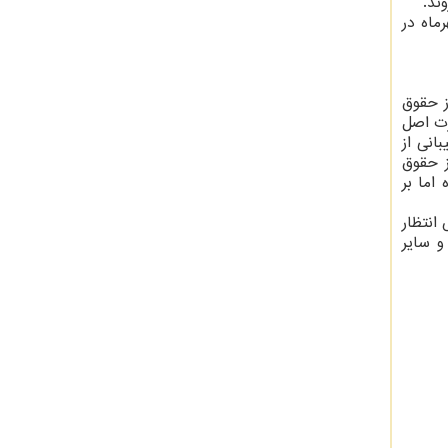
ند.
ماه در
ز حقوق
رت اصل
انی از
ز حقوق
اما بر
انتظار
و سایر