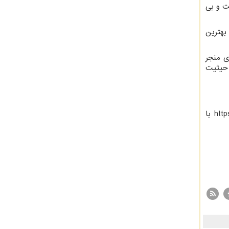
ت و بی
بهترین
ی منجر
 حیثیت
http
با