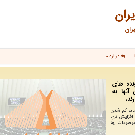
یران
ران
درباره ما
ونده های
آنها به
ند.
تصاد، کم شدن
افزایش نرخ
موضوعات روز