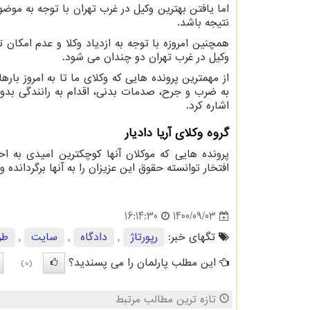
اما یافتن بهترین وکیل در غرب تهران با توجه به م
نتیجه باشد.
همچنین امروزه با توجه به ازدیاد وکلا و عدم امکان 
وکیل در غرب تهران دو چندان می شود.
از مهمترین پرونده هایی که وکلای ما تا به امروز بار
به ضرب و جرح، صدمات بدنی، اقدام به رانندگی بدون
اشاره کرد.
گروه وکلای آریا دادیار
پرونده هایی که موکلان آنها کوچکترین امیدی به ا
افتخار توانسته حقوق این عزیزان را به آنها برگردان
1400/09/03
16:14:30
تگهای خبر:
رپورتاژ
,
دادگاه
,
سایت
,
طر
این مطلب پارلمان را می پسندید؟
(0)
تازه ترین مطالب مرتبط