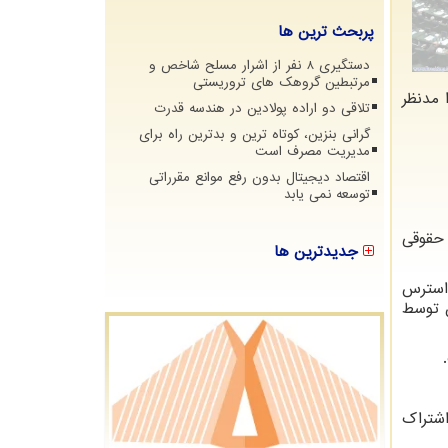
پربحث ترین ها
دستگیری 8 نفر از اشرار مسلح شاخص و
مرتبطین گروهک های تروریستی
 مدنظر
تلاقی دو اراده پولادین در هندسه قدرت
گرانی بنزین، کوتاه ترین و بدترین راه برای
مدیریت مصرف است
اقتصاد دیجیتال بدون رفع موانع مقرراتی
توسعه نمی یابد
 حقوقی
جدیدترین ها
 استرس
ن توسط
شتراک