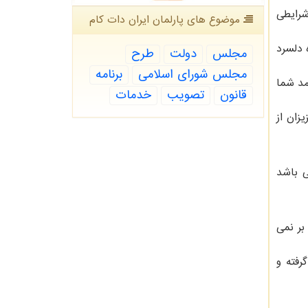
شرایطی
موضوع های پارلمان ایران دات كام
 دلسرد
مجلس
دولت
طرح
مجلس شورای اسلامی
برنامه
مد شما
قانون
تصویب
خدمات
زان از
ی باشد
بر نمی
رفته و