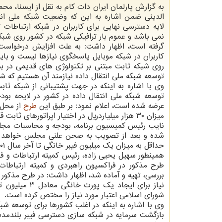
به گزارش پارلمان ایران دات کام به نقل از ایسنا، مح
الدینی ضمن اشاره به این که وضعیت شبکه ملی انت
لایه دسترسی نهایی برای کاربران در شبکه ارتباطات
نمی باشد و عموم بار ترافیکی شبکه در کشور روی شبکه
گرفته است، اظهار داشت: به علت افزایش درخواست،
توسعه شبکه ملی انتقال داده نیازمند آن هستیم که شبک
وی با اشاره به اینکه در جهت پشتیبانی از شبکه ثاب
توسعه شبکه ملی انتقال داده در کشور در لایحه بودجه 1401، طرحی به کمیسیون برنامه، بودجه و م
عرضه شده است، اعلام نمود: بر طبق این
طرح
از محل 
میزان ۳۰ هزار میلیاردریال در اختیار اپراتورهای ثابت قرار می گیرد.
نایب رئیس کمیسیون برنامه، بودجه و محاسبات مجلس
شده و بعد از تصویب به صحن علنی مجلس خواهد رفت
حداقل به میزان یک میلیون فیبر خانگی تا آخر سال ۱۴۰۱ ایجاد نماید.
همینطور سهیل یحیی زاده، رئیس کمیته ارتباطات و ف
طرح مذکور در فراکسیون راهبردی و کمیته ارتباط
نیاز برای ای
شورای اسلامی اعتبار مورد نیاز را مختص کرده است.
وی با اشاره به اینکه در اغلب کشورها برای توسعه شب
بازگشت سرمایه در شبکه سازی دسترسی فیبر بلندمد