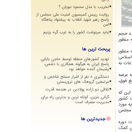
تخریب با مدل محمود نبویان ؟
روایت رییس کمیسیون امنیت ملی مجلس از
پاسخ رهبر شهید انقلاب به پیشنهاد پناهگاه
امن
نباید سرنوشت کشور را به غرب گره بزنیم
رد و عمده حجم
د و به منظور
پربحث ترین ها
 منظور
سلامی
تهدید کشورهای منطقه توسط حاجی بابایی
عات به
پاسخ ایران به هرگونه همکاری با دشمن،
پشیمان کننده خواهد بود
 عرضه
دستگیری 8 نفر از اشرار مسلح شاخص و
ع فوق،
مرتبطین گروهک های تروریستی
تلاقی دو اراده پولادین در هندسه قدرت
این که
گرانی بنزین، کوتاه ترین و بدترین راه برای
ت کشور
مدیریت مصرف است
ال است؛ یعنی سرمایه مورد
ت که مجلس
جدیدترین ها
: دوره
لی کمک