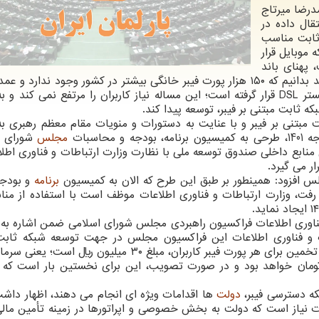
مدرضا میرتاج
قال داده در
 ثابت مناسب
 موبایل قرار
 پهنای باند
کاربران در شبکه موبایل پاسخگوی نیازها نیست و باید بدانیم که ۱۵۰ هزار پورت فیبر خانگی بیشتر در کشور وجود ندا
روی شبکه ثابت مبتنی بر تکنولوژی های قدیمی در بستر DSL قرار گرفته است؛ این مساله نیاز کاربران را مرتفع نمی کن
ه ثابت مبتنی بر فیبر، توسعه پیدا کند.
ت مبتنی بر فیبر و با عنایت به دستورات و منویات مقام معظم رهبری به
حاسبات
مجلس
شورای ا
منابع داخلی صندوق توسعه ملی با نظارت وزارت ارتباطات و فناوری اطلا
 افزود: همینطور بر طبق این طرح که الان به کمیسیون
برنامه
و بودجه
، وزارت ارتباطات و فناوری اطلاعات موظف است با استفاده از مناب
ناوری اطلاعات فراکسیون راهبردی مجلس شورای اسلامی ضمن اشاره به 
ات و فناوری اطلاعات این فراکسیون مجلس در جهت توسعه شبکه ثاب
بررسی، تهیه و آماده شد، اظهار داشت: در طرح مذکور تخمین برای هر پورت فیبر کاربران، مبلغ ۳۰ میلیون ری
جاد یک پورت خانگی معادل ۳ میلیون تومان خواهد بود و در صورت تصویب، این برای نخستین بار اس
که دسترسی فیبر،
دولت
ها اقدامات ویژه ای انجام می دهند، اظهار داشت
ت نیاز است که دولت به بخش خصوصی و اپراتورها در زمینه تأمین ما