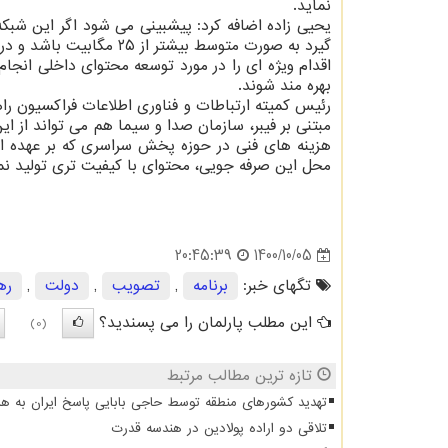
نماید.
یحیی زاده اضافه کرد: پیشبینی می شود اگر این شبکه 
گیرد به صورت متوسط بیشتر
اقدام ویژه ای را در مورد توسعه محتوای داخلی انجام
بهره مند شوند.
رئیس کمیته ارتباطات و فناوری اطلاعات فراکسیون ر
مبتنی بر فیبر، سازمان صدا و سیما هم می تواند از ای
هزینه های فنی در حوزه پخش سراسری که بر عهده ا
محل این صرفه جویی، محتوای با کیفیت تری تولید نما
1400/10/05
20:45:39
تگهای خبر:
برنامه
,
تصویب
,
دولت
,
ره
این مطلب پارلمان را می پسندید؟
(0)
تازه ترین مطالب مرتبط
تهدید کشورهای منطقه توسط حاجی بابایی پاسخ ایران به هر
تلاقی دو اراده پولادین در هندسه قدرت