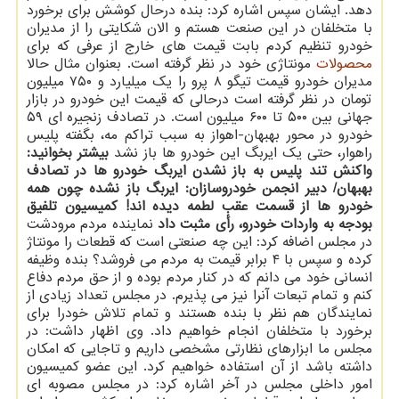
دهد. ایشان سپس اشاره کرد: بنده درحال کوشش برای برخورد
با متخلفان در این صنعت هستم و الان شکایتی را از مدیران
خودرو تنظیم کردم بابت قیمت های خارج از عرفی که برای
محصولات
مونتاژی خود در نظر گرفته است. بعنوان مثال حالا
مدیران خودرو قیمت تیگو ۸ پرو را یک میلیارد و ۷۵۰ میلیون
تومان در نظر گرفته است درحالی که قیمت این خودرو در بازار
جهانی بین ۵۰۰ تا ۶۰۰ میلیون است. در تصادف زنجیره ای ۵۹
خودرو در محور بهبهان-اهواز به سبب تراکم مه، بگفته پلیس
راهوار، حتی یک ایربگ این خودرو ها باز نشد
بیشتر بخوانید:
واکنش تند پلیس به باز نشدن ایربگ خودرو ها در تصادف
بهبهان/ دبیر انجمن خودروسازان: ایربگ باز نشده چون همه
خودرو ها از قسمت عقب لطمه دیده اند!
کمیسیون تلفیق
بودجه به واردات خودرو، رأی مثبت داد
نماینده مردم مرودشت
در مجلس اضافه کرد: این چه صنعتی است که قطعات را مونتاژ
کرده و سپس با ۴ برابر قیمت به مردم می فروشد؟ بنده وظیفه
انسانی خود می دانم که در کنار مردم بوده و از حق مردم دفاع
کنم و تمام تبعات آنرا نیز می پذیرم. در مجلس تعداد زیادی از
نمایندگان هم نظر با بنده هستند و تمام تلاش خودرا برای
برخورد با متخلفان انجام خواهیم داد. وی اظهار داشت: در
مجلس ما ابزارهای نظارتی مشخصی داریم و تاجایی که امکان
داشته باشد از آن استفاده خواهیم کرد. این عضو کمیسیون
امور داخلی مجلس در آخر اشاره کرد: در مجلس مصوبه ای