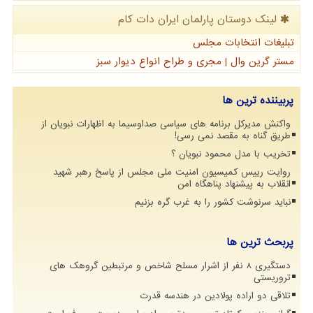
لینک دوستان پارلمان ایران دات كام
تبلیغات انتخابات مجلس
مستر گرین وال | مجری و طراح انواع دیوار سبز
پربیننده ترین ها
واکنش مدیرکل برنامه های سیاسی صداوسیما به اظهارات نبویان از
طریق گناه به مقصد نمی رسی!
تخریب با مدل محمود نبویان ؟
روایت رییس کمیسیون امنیت ملی مجلس از پاسخ رهبر شهید
انقلاب به پیشنهاد پناهگاه امن
نباید سرنوشت کشور را به غرب گره بزنیم
پربحث ترین ها
دستگیری 8 نفر از اشرار مسلح شاخص و مرتبطین گروهک های
تروریستی
تلاقی دو اراده پولادین در هندسه قدرت