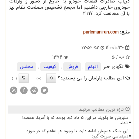
درباب صادرات قطعات خودرو به خارج از کشور و واردات
خودروی خارجی داشتیم اما مجمع تشخیص مصلحت نظام نیز
با آن مخالفت کرد. 21217
منبع:
parlemaniran.com
1400/10/30
22:52:52
1374
/ 5
0.0
تگهای خبر:
اتهام
,
فروش
,
كیفیت
,
مجلس
این مطلب پارلمان را می پسندید؟
(0)
(0)
تازه ترین مطالب مرتبط
سلبریتی ها بگویند در این ۵ ماه کجا بودند که با آمریکا همصدا
شدند
این جنگ همچنان ادامه دارد، با وجود هر تفاهم که در حوزه
دیپلماسی صورت گیرد!