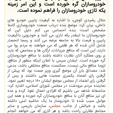
خودروسازان گره خورده است و این امر زمینه
یکه تازی خودروسازان را فراهم نموده است.
جلال رشیدی کوچی، با اشاره به کیفیت پایین خودرو های
داخلی، بیان کرد: موضع بنده درباب صنعت خودروسازی کاملا
مشخص است؛ بنده احساس می کنم دلیل این که
خودروسازان ما اینقدر یکه تازی می کنند و خودرویی باکیفیت
پایین و قیمت بالا به جامعه عرضه می کنند و رسما انحصار
شامل آنان شده که هر ظلمی که می خواهند به مردم روا می
دارند، این است که منافع جریانات، ارگان ها و مجامعی که باید
بر روی عملکرد آنان نظارت داشته باشند با منافع خودروسازان
گره خورده است. ایشان سپس با اعلان اینکه منظور از منافع،
لزوما منافع مالی نیست، ممکنست منافع مختلفی باشد، مدعی
شد: مصداق بارز آن موضع گیری وزیر صمت بود که پیش از
گرفتن رای اعتماد یکسری صحبت هایی داشتند و پس از
گرفتن رای اعتماد از مجلس موضع ایشان ۱۸۰ درجه تغییر نمود.
نماینده مردم مرودشت در مجلس شورای اسلامی، اشاره کرد:
متاسفانه شاهد می باشیم که افرادی اعمال نفوذ کرده و عده
ای نیز منافع آنان با منافع خودروسازان گره خورده و همه این
عوامل سبب شده تا خودروساز ما یک حاشیه امنی داشته
باشد و خیالش از جانب
مجلس
، سازمان بازرسی و سایر
مجامع نظارتی راحت باشد و هر کاری که می خواهد انجام