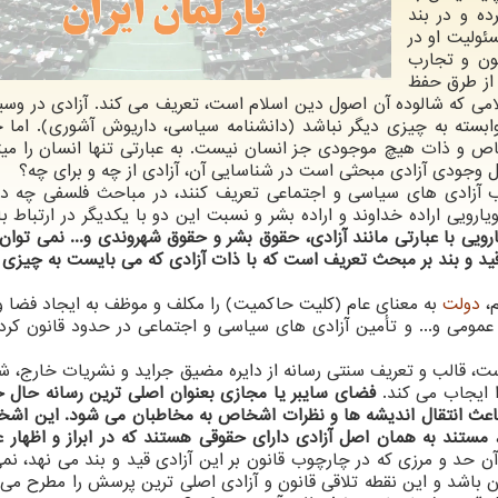
ده و در بند
ئولیت او در
نون و تجارب
 از طرق حفظ
سلامی که شالوده آن اصول دین اسلام است، تعریف می کند. آزادی در وسی
بسته به چیزی دیگر نباشد (دانشنامه سیاسی، داریوش آشوری). اما خ
ص و ذات هیچ موجودی جز انسان نیست. به عبارتی تنها انسان را میت
ل وجودی آزادی مبحثی است در شناسایی آن، آزادی از چه و برای چه؟
ب آزادی های سیاسی و اجتماعی تعریف کنند، در مباحث فلسفی چه د
یارویی اراده خداوند و اراده بشر و نسبت این دو با یکدیگر در ارتباط با
رویی با عبارتی مانند آزادی، حقوق بشر و حقوق شهروندی و... نمی توان
ید و بند بر مبحث تعریف است که با ذات آزادی که می بایست به چیزی
م،
دولت
به معنای عام (کلیت حاکمیت) را مکلف و موظف به ایجاد فضا 
عمومی و... و تأمین آزادی های سیاسی و اجتماعی در حدود قانون کر
ت، قالب و تعریف سنتی رسانه از دایره مضیق جراید و نشریات خارج، ش
 ایجاب می کند.
فضای سایبر یا مجازی بعنوان اصلی ترین رسانه حال ح
باعث انتقال اندیشه ها و نظرات اشخاص به مخاطبان می شود. این اش
ستند به همان اصل آزادی دارای حقوقی هستند که در ابراز و اظهار ع
ن حد و مرزی که در چارچوب قانون بر این آزادی قید و بند می نهد، نمی
ن باشد و این نقطه تلاقی قانون و آزادی اصلی ترین پرسش را مطرح می 