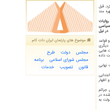
د. قبل
ره مند
روایات
 سیاسی
در نیل
موضوع های پارلمان ایران دات كام
 قواعد
یه ۴۶ سوره عنکبوت) نشانه دیگری
ت هایی
مجلس
دولت
طرح
ت داده
مجلس شورای اسلامی
برنامه
 نهایی
قانون
تصویب
خدمات
بتدایی
ن و اظهار
 جرائم
دهای وضع شده در
ولت به