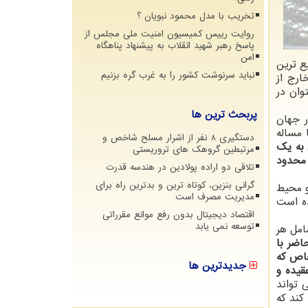
تخریب با مدل محمود نبویان ؟
روایت رییس کمیسیون امنیت ملی مجلس از
پاسخ رهبر شهید انقلاب به پیشنهاد پناهگاه
امن
ع ترین
نباید سرنوشت کشور را به غرب گره بزنیم
ارج از
وان در
پربحث ترین ها
ر جهان
 مساله
دستگیری 8 نفر از اشرار مسلح شاخص و
 به یک
مرتبطین گروهک های تروریستی
 محدود
تلاقی دو اراده پولادین در هندسه قدرت
گرانی بنزین، کوتاه ترین و بدترین راه برای
و محیط
مدیریت مصرف است
ده است
اقتصاد دیجیتال بدون رفع موانع مقرراتی
توسعه نمی یابد
امل هر
اضر با
خاص که
جدیدترین ها
قیده و
 تواند
کند که