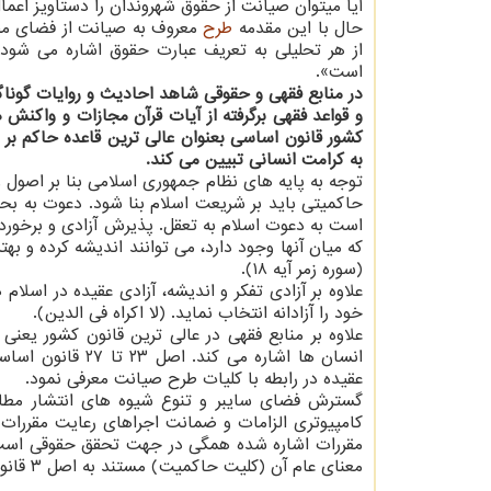
آیا میتوان صیانت از حقوق شهروندان را دستاویز اع
حال با این مقدمه
طرح
معروف به صیانت از فضای مجاز
از هر تحلیلی به تعریف عبارت حقوق اشاره می شود
است».
در منابع فقهی و حقوقی شاهد احادیث و روایات گون
و قواعد فقهی برگرفته از آیات قرآن مجازات و واکن
کشور قانون اساسی بعنوان عالی ترین قاعده حاکم بر 
به کرامت انسانی تبیین می کند.
توجه به پایه های نظام جمهوری اسلامی بنا بر اصول و
است به دعوت اسلام به تعقل. پذیرش آزادی و برخورد
که میان آنها وجود دارد، می توانند اندیشه کرده و به
(سوره زمر آیه ۱۸).
علاوه بر آزادی تفکر و اندیشه، آزادی عقیده در اسلام 
خود را آزادانه انتخاب نماید. (لا اکراه فی الدین).
علاوه بر منابع فقهی در عالی ترین قانون کشور ی
انسان ها اشاره می
عقیده در رابطه با کلیات طرح صیانت معرفی نمود.
گسترش فضای سایبر و تنوع شیوه های انتشار مطال
مقررات اشاره شده همگی در جهت تحقق حقوقی است ک
معنای عام آن (کلیت حاکمیت) مستند به اصل ۳ قانون اساسی مکلف به تأمین و اجرای آن است.