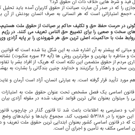
مال قید و شرط هایی خلاف ذات آن حقوق کرد؟
ی را که در صدر آن عبارت صیانت از حقوق کاربران آمده باید تحلیل کر
، «جمع امتیازاتی است که هر انسانی به صرف انسان بودنش از آن به
اگونی در حرمت حفظ حق و تکلیف حاکم بر صیانت از حقوق ملت هستیم، 
ش های سخت و صعبی را برای تضییع حق الناس تعریف می کنند. در رژیم
روابط ملت با حاکمیت، اصلی ترین حق هر شهروندی را بر پایه آزادی وی 
 مبانی که پیشتر به آن اشاره شد، به این شکل بنا شده است که قوانین و
حاکمیتی باید بر شریعت اسلام بنا شود. دعوت به بحث و مناظره با بهترین و مؤثرترین روش ها (آ
اری مردم از حقوق متضمن این نکته است که هریک از افراد بشر با تفاو
ترین سخن و راهکار را برگزینند و خداوند چنین بندگانی را بشارت به بهش
هم مورد تأیید قرار گرفته است. به عبارتی انسان، آزاد است آرمان و غایت
عنی قانون اساسی یک فصل مشخص تحت عنوان حقوق ملت به امتیازات ا
 کند. اصل ۲۳ تا ۲۷ قانون اساسی را میتوان بعنوان عالی ترین قواعد تعریف شده در مقوله آزادی بیا
ب و دسترسی به اطلاعات باعث شد تا قانون گذار در چارچوب قانون
کامپیوتری الزامات و ضمانت اجراهای رعایت مقررات این حوزه را در ۵/۳/۸۸ تصویب کند. مجموع بایدها و نبای
ه در قانون اساسی کشور بعنوان ابتدایی ترین حقوق ملت تعریف و د