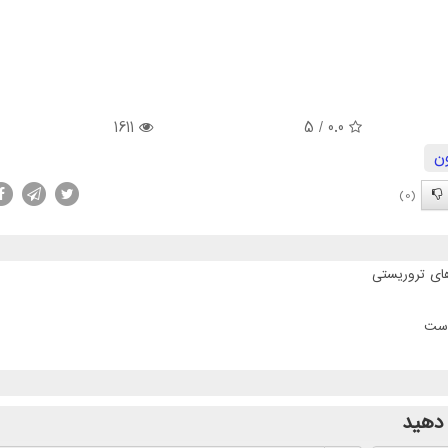
1611
/ 5
0.0
ون
(0)
است
دهید