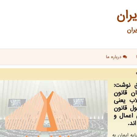
یران
ران
درباره ما
ق نوشت:
ن قانون
اب یعنی
ل قانون
 اعمال و
ند.
یه ایمان به