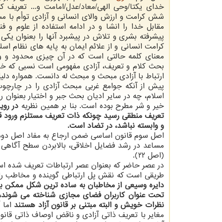
خدای یکتا/وحی الهی/معاد/عدل/امامت و... تعریف کر
شش کرامت و ارزش والای انسانی و آزادی توأم با مس
مقابل خدا را انشا و در ادامه استفاده از علوم و ف
پیشرفته بشری و تلاش در پیشبرد آنها را بعنوان یکی
کرامت انسانی و از علائم ایمان به پایه های نظام ا
معنای کلمه حالتی است که در آن چیزی محدود و وا
بحث کلام و تعریف، آزادی مفهومی است نسبی که خا
ارتباط با آزادی مبحث و مبحث له دانست. همواره دلی
پیش از آنکه جوامع غربی مبحث آزادی را در چارچو
اسلام، چه در سایر ادیان بحث جبر و اختیار بعنوان رو
خیر و شر مطرح بوده است. بنا بر همین نظریه
در رویا
تعریف منطقی رسید چونکه ذات تعریف مستلزم ورود ق
و وابسته نباشد، در تضاد است.
اصل سوم قانون اساسی ضمن ارجاع به مفاد اصل دو
مساعد در رشد فضایل اخلاقی، بالابردن سطح آگاهی 
(اصل ۲۲).
در عصر حاضر که بعنوان عصر ارتباطات تعریف شده اس
طریقی است که نقش پل ارتباطی گوینده و مخاطب را
دایره وسیعی از مخاطبان به ساده ترین شکل ممکن 
تحت عنوان کاربران فضای مجازی شناخته می شوند، م
نظرات خویش و البته مبتنی بر قانون آزاد هستند
اما آ
مغایر با تعریف ذاتی آزادی و ناقض اوصاف ذاتی قانو