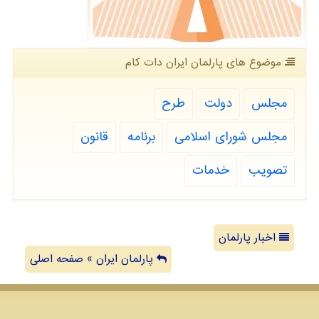
موضوع های پارلمان ایران دات كام
مجلس
دولت
طرح
مجلس شورای اسلامی
برنامه
قانون
تصویب
خدمات
اخبار پارلمان
پارلمان ایران » صفحه اصلی