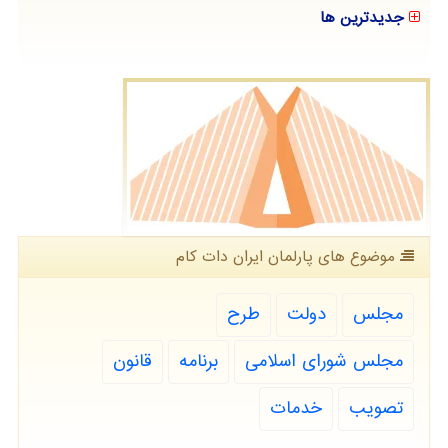
جدیدترین ها
موضوع های پارلمان ایران دات كام
مجلس
دولت
طرح
مجلس شورای اسلامی
برنامه
قانون
تصویب
خدمات