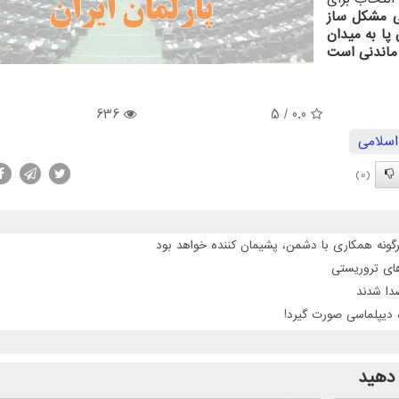
 مشکل ساز
ا به میدان
 ماندنی است
636
/ 5
0.0
سلامی
(0)
گونه همکاری با دشمن، پشیمان کننده خواهد بود
 دیپلماسی صورت گیرد!
دهید