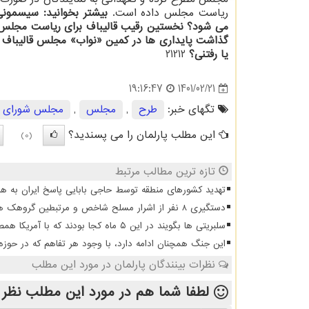
ریاست مجلس داده است.
بیشتر بخوانید:
سیسمونی
می شود؟ نخستین رقیب قالیباف برای ریاست مجلس پ
گذاشت
پایداری ها در کمین «نواب» مجلس قالیباف
یا رفتنی؟
21212
1401/02/21
19:16:47
تگهای خبر:
طرح
,
مجلس
,
مجلس شورای ا
این مطلب پارلمان را می پسندید؟
(0)
تازه ترین مطالب مرتبط
تهدید کشورهای منطقه توسط حاجی بابایی پاسخ ایران به هر
دستگیری 8 نفر از اشرار مسلح شاخص و مرتبطین گروهک های تروریستی
سلبریتی ها بگویند در این ۵ ماه کجا بودند که با آمریکا همصدا شدند
این جنگ همچنان ادامه دارد، با وجود هر تفاهم که در حوزه
نظرات بینندگان پارلمان در مورد این مطلب
لطفا شما هم
در مورد این مطلب
نظر 