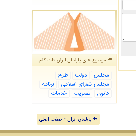
موضوع های پارلمان ایران دات كام
مجلس
دولت
طرح
مجلس شورای اسلامی
برنامه
قانون
تصویب
خدمات
پارلمان ایران » صفحه اصلی