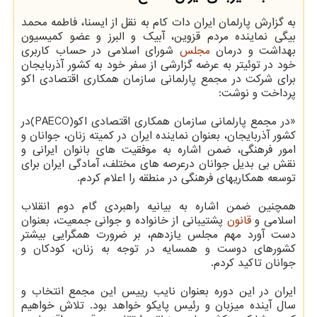
به گزارش پارلمان ایران دات کام به نقل از ایسنا، فاطمه محمد
بیگی نماینده مردم قزوین، آبیک و البرز و عضو کمیسیون
بهداشت و درمان
مجلس
شورای اسلامی در حساب کاربری
خود در توئیتر به عرضه گزارشی از سفر خود به کشور آذربایجان
برای شرکت در مجمع پارلمانی سازمان همکاری اقتصادی اکو
پرداخت و نوشت:
«‏در مجمع پارلمانی سازمان همکاری اقتصادی اکو(PAECO)در
کشور آذربایجان، بعنوان نماینده ایران در کمیته زنان، جوانان و
امور فرهنگی، ضمن اشاره به موفقیت های بانوان ایرانی و
نقش بی بدیل جوانان درعرصه های مختلف، آمادگی ایران برای
توسعه همکاریهای فرهنگی در منطقه را اعلام کردم.
همچنین ضمن اشاره به بیانیه راهبردی گام دوم انقلاب
اسلامی و
قانون
پشتیبانی از خانواده و جوانی جمعیت، بعنوان
دست آورد مهم مجلس یازدهم، بر ضرورت همگرایی بیشتر
کشورهای دوست و همسایه در توجه به زنان، کودکان و
جوانان تاکید کردم.
ایران در این دوره بعنوان نایب رییس این مجمع انتخاب و
سال آینده میزبان و رئیس پایکو خواهد بود. تلاش خواهیم