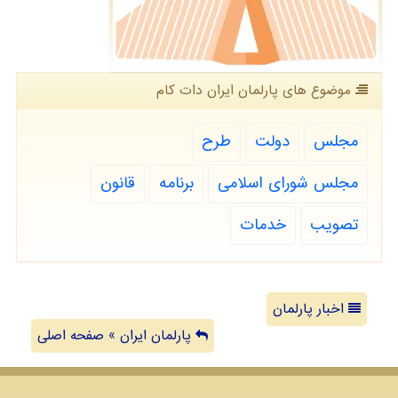
موضوع های پارلمان ایران دات كام
مجلس
دولت
طرح
مجلس شورای اسلامی
برنامه
قانون
تصویب
خدمات
اخبار پارلمان
پارلمان ایران » صفحه اصلی