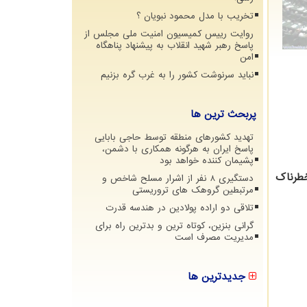
تخریب با مدل محمود نبویان ؟
روایت رییس کمیسیون امنیت ملی مجلس از
پاسخ رهبر شهید انقلاب به پیشنهاد پناهگاه
امن
نباید سرنوشت کشور را به غرب گره بزنیم
پربحث ترین ها
تهدید کشورهای منطقه توسط حاجی بابایی
پاسخ ایران به هرگونه همکاری با دشمن،
پشیمان کننده خواهد بود
خطرناک
دستگیری 8 نفر از اشرار مسلح شاخص و
مرتبطین گروهک های تروریستی
تلاقی دو اراده پولادین در هندسه قدرت
گرانی بنزین، کوتاه ترین و بدترین راه برای
مدیریت مصرف است
جدیدترین ها