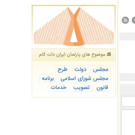
موضوع های پارلمان ایران دات كام
مجلس
دولت
طرح
مجلس شورای اسلامی
برنامه
قانون
تصویب
خدمات