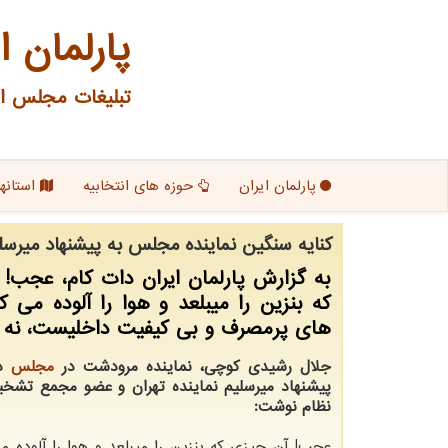
پارلمان ا
تبلیغات مجلس ای
پارلمان ایران
حوزه های انتخابیه
استانها
کنایه سنگین نماینده مجلس به پیشنهاد میرس
به گزارش پارلمان ایران دات کام، عجب!
که بنزین را میبلعد و هوا را آلوده می ک
های پرمصرف و بی کیفیت داخلیست، نه م
جلال رشیدی کوچی، نماینده مرودشت در
مجلس
در
پیشنهاد میرسلیم نماینده تهران و عضو مجمع ت
نظام نوشت:
عجب! آن چیزی که بنزین را میبلعد و هوا را آلوده م