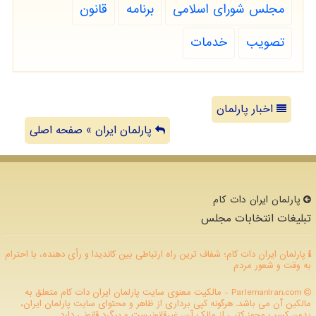
مجلس شورای اسلامی
برنامه
قانون
تصویب
خدمات
اخبار پارلمان
پارلمان ایران » صفحه اصلی
پارلمان ایران دات كام
تبلیغات انتخابات مجلس
پارلمان ایران دات کام؛ شفاف ترین راه ارتباطی بین کاندیدا و رأی دهنده، با احترام
به وقت و شعور مردم
ParlemanIran.com - مالکیت معنوی سایت پارلمان ایران دات كام متعلق به
مالکین آن می باشد. هرگونه کپی برداری از ظاهر و محتوای سایت پارلمان ایران،
بدون کسب مجوز کتبی از مالک آن، غیرقانونیست و پیگرد قانونی دارد.