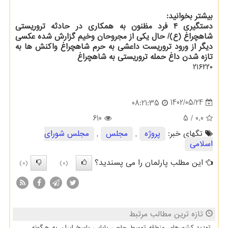
بیشتر بخوانید:
دستگیری ۴ فرد مظنون به همکاری در حادثه تروریستی
شاهچراغ (ع)/ حال یکی از مجروحان وخیم گزارش شده
عکسی
دیگر از ورود تروریست داعشی به حرم شاهچراغ
واکنش ها به
تازه شدن داغ حمله تروریستی به شاهچراغ
۲۱۶۲۲۰
1402/05/24
08:21:35
610
/ 5
0.0
تگهای خبر:
پروژه
,
مجلس
,
مجلس شورای
اسلامی
این مطلب پارلمان را می پسندید؟
(0)
(0)
تازه ترین مطالب مرتبط
تهدید کشورهای منطقه توسط حاجی بابایی پاسخ ایران به هرگونه