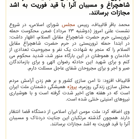
شاهچراغ و مسببان آنرا با قید فوریت به اشد
مجازات برسانند.
محمد باقر قالیباف، رییس
مجلس
شورای اسلامی، در شروع
نشست علنی امروز (دوشنبه ۲۳ مرداد) ضمن محکومت حمله
تروریستی حرم حضرت شاهچراغ مقابل السلام، اظهار داشت:
در ابتدا حمله تروریستی در حرم حضرت شاهچراغ مقابل
السلام را که منجر به شهادت یک نفر و مجروحیت تعدادی از
خادمان و هموطنان در این بارگاه منور شد، شدید محکوم می
کنم و برای شهید این حادثه رضوان الهی و برای بازماندگان
صبر و اجر و برای مجروحان شفای عاجل مسئلت دارم.
قالیباف افزود: نا امن سازی کشور و بر هم زدن آرامش مردم
مختل سازی زندگی روزمره،
پروژه
همیشگی دشمنان ملت ایران
است که در هفته های اخیر شدت گرفته است و با هوشیاری
نیروهای امنیتی خنثی شده است.
وی اضافه کرد: ملت مومن ایران اسلامی از دستگاه قضا انتظار
دارند همچون گذشته مرتکبان این جنایت دردناک و مسببان
آنرا با قید فوریت به اشد مجازات برسانند.