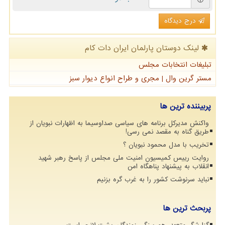
درج دیدگاه
لینک دوستان پارلمان ایران دات كام
تبلیغات انتخابات مجلس
مستر گرین وال | مجری و طراح انواع دیوار سبز
پربیننده ترین ها
واکنش مدیرکل برنامه های سیاسی صداوسیما به اظهارات نبویان از
طریق گناه به مقصد نمی رسی!
تخریب با مدل محمود نبویان ؟
روایت رییس کمیسیون امنیت ملی مجلس از پاسخ رهبر شهید
انقلاب به پیشنهاد پناهگاه امن
نباید سرنوشت کشور را به غرب گره بزنیم
پربحث ترین ها