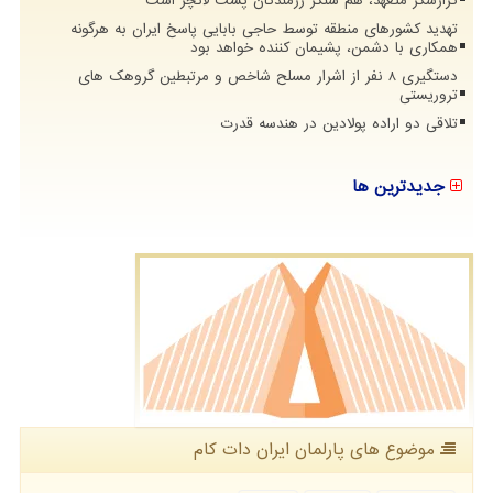
گزارشگر متعهد، هم سنگر رزمندگان پشت لانچر است
تهدید کشورهای منطقه توسط حاجی بابایی پاسخ ایران به هرگونه
همکاری با دشمن، پشیمان کننده خواهد بود
دستگیری 8 نفر از اشرار مسلح شاخص و مرتبطین گروهک های
تروریستی
تلاقی دو اراده پولادین در هندسه قدرت
جدیدترین ها
موضوع های پارلمان ایران دات كام