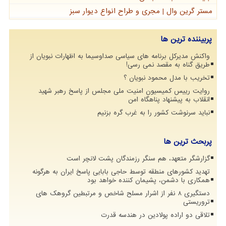
مستر گرین وال | مجری و طراح انواع دیوار سبز
پربیننده ترین ها
واکنش مدیرکل برنامه های سیاسی صداوسیما به اظهارات نبویان از
طریق گناه به مقصد نمی رسی!
تخریب با مدل محمود نبویان ؟
روایت رییس کمیسیون امنیت ملی مجلس از پاسخ رهبر شهید
انقلاب به پیشنهاد پناهگاه امن
نباید سرنوشت کشور را به غرب گره بزنیم
پربحث ترین ها
گزارشگر متعهد، هم سنگر رزمندگان پشت لانچر است
تهدید کشورهای منطقه توسط حاجی بابایی پاسخ ایران به هرگونه
همکاری با دشمن، پشیمان کننده خواهد بود
دستگیری 8 نفر از اشرار مسلح شاخص و مرتبطین گروهک های
تروریستی
تلاقی دو اراده پولادین در هندسه قدرت