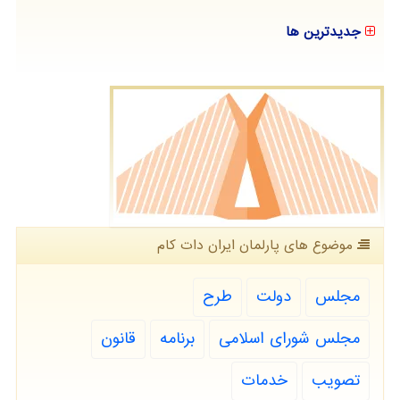
جدیدترین ها
موضوع های پارلمان ایران دات كام
مجلس
دولت
طرح
مجلس شورای اسلامی
برنامه
قانون
تصویب
خدمات