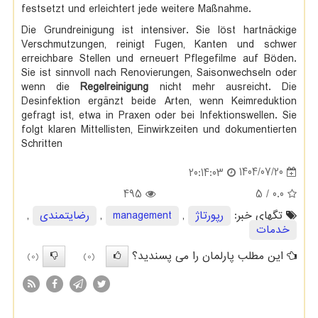
festsetzt und erleichtert jede weitere Maßnahme.
Die Grundreinigung ist intensiver. Sie löst hartnäckige
Verschmutzungen, reinigt Fugen, Kanten und schwer
erreichbare Stellen und erneuert Pflegefilme auf Böden.
Sie ist sinnvoll nach Renovierungen, Saisonwechseln oder
wenn die
Regelreinigung
nicht mehr ausreicht. Die
Desinfektion ergänzt beide Arten, wenn Keimreduktion
gefragt ist, etwa in Praxen oder bei Infektionswellen. Sie
folgt klaren Mittellisten, Einwirkzeiten und dokumentierten
Schritten
1404/07/20
20:14:03
495
/ 5
0.0
تگهای خبر:
رپورتاژ
,
management
,
رضایتمندی
,
خدمات
این مطلب پارلمان را می پسندید؟
(0)
(0)