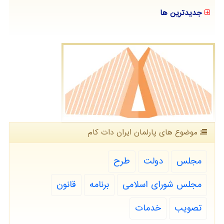
جدیدترین ها
موضوع های پارلمان ایران دات كام
مجلس
دولت
طرح
مجلس شورای اسلامی
برنامه
قانون
تصویب
خدمات