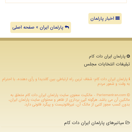
اخبار پارلمان
پارلمان ایران » صفحه اصلی
پارلمان ایران دات كام
تبلیغات انتخابات مجلس
پارلمان ایران دات کام؛ شفاف ترین راه ارتباطی بین کاندیدا و رأی دهنده، با احترام
به وقت و شعور مردم
ParlemanIran.com - مالکیت معنوی سایت پارلمان ایران دات كام متعلق به
مالکین آن می باشد. هرگونه کپی برداری از ظاهر و محتوای سایت پارلمان ایران،
بدون کسب مجوز کتبی از مالک آن، غیرقانونیست و پیگرد قانونی دارد.
میانبرهای پارلمان ایران دات کام