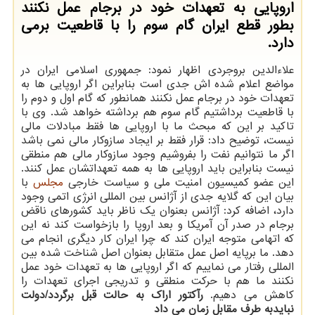
اروپایی به تعهدات خود در برجام عمل نكنند
بطور قطع ایران گام سوم را با قاطعیت برمی
دارد.
علاءالدین بروجردی اظهار نمود: جمهوری اسلامی ایران در
مواضع اعلام شده اش جدی است بنابراین اگر اروپایی ها به
تعهدات خود در برجام عمل نكنند همانطور كه گام اول و دوم را
با قاطعیت برداشتیم گام سوم هم برداشته خواهد شد. وی با
تاكید بر این كه مبحث ما با اروپایی ها فقط مبادلات مالی
نیست، توضیح داد: قرار فقط بر ایجاد سازوكار مالی نمی باشد
اگر ما نتوانیم نفت را بفروشیم وجود سازوكار مالی هم منطقی
نیست بنابراین باید اروپایی ها به همه تعهداتشان عمل كنند.
این عضو كمیسیون امنیت ملی و سیاست خارجی
مجلس
با
بیان این كه گلایه جدی از آژانس بین المللی انرژی اتمی وجود
دارد، اضافه كرد: آژانس بعنوان یك ناظر باید كشورهای ناقض
برجام در صدر آن آمریكا و بعد اروپا را بازخواست كند نه این
كه اتهامی متوجه ایران كند كه چرا ایران كار دیگری انجام می
دهد. ما برپایه اصل عمل متقابل بعنوان اصل شناخت شده بین
المللی رفتار می نماییم كه اگر اروپایی ها به تعهدات خود عمل
نكنند ما هم با حركت منطقی و تدریجی اجرای تعهدات را
كاهش می دهیم.
رآكتور اراك به حالت قبل برگردد/دولت
نبایدبه طرف مقابل زمان می داد