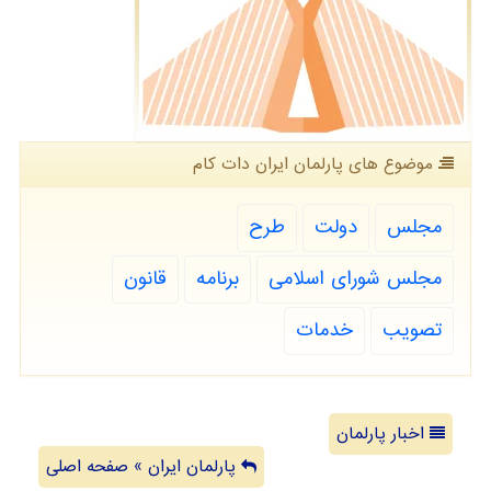
موضوع های پارلمان ایران دات كام
مجلس
دولت
طرح
مجلس شورای اسلامی
برنامه
قانون
تصویب
خدمات
اخبار پارلمان
پارلمان ایران » صفحه اصلی