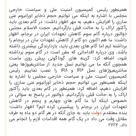
همینطور رئیس كمیسیون امنیت ملی و سیاست خارجی
مجلس با اشاره به اینكه می توانیم حجم ذخایر اورانیوم غنی
سازی را افزایش دهیم، به مهر اظهار داشت: در گام بعدی باید
رآكتور اراك را به حالت قبلی بازگردانیم. حجت الاسلام مجتبی
ذوالنور درباره گام سوم كاهش تعهدات ایران در برجام، اظهار
داشت: ما هم اكنون دو گام از كاهش تعهدات مان در برجام را
برداشته ایم اما گام های بعدی باید، بازدارندگی بیشتری داشته
باشد. وی درباره اقداماتی كه مقرر است در گام سوم برداشته
شود، اضافه كرد: گزینه های گوناگونی پیش روی ماست
همچون آنكه ما می توانیم نسل جدید از سانتریفیوژها یعنی
سانتریفیوژهای نسل IR6 و IR8 را نصب نماییم. رئیس
كمیسیون امنیت ملی و سیاست خارجی مجلس با اشاره به
اینكه همینطور می توانیم حجم ذخایر اورانیوم غنی سازی را
افزایش دهیم، اضافه كرد: همینطور در گام بعدی باید رآكتور
اراك را به حالت قبلی بازگردانیم. ذوالنور در پاسخ به سوالی در
خصوص اینكه آیا ما گام های چهارم و پنجم در كاهش
تعهدات ایران در برجام را پیشبینی كرده ایم؟ اظهار داشت:
بنده معتقدم
دولت
باید به جای آنكه در هر گام دو ماه به طرف
مقابل وقت می داد در یك گام همه اقدامات لازم را انجام می
داد. 2727