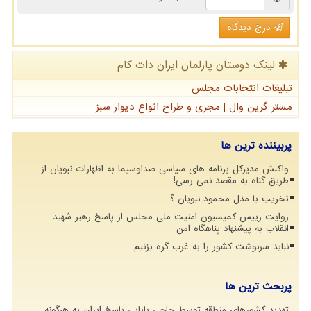
درج دیدگاه
لینک دوستان پارلمان ایران دات كام
تبلیغات انتخابات مجلس
مستر گرین وال | مجری و طراح انواع دیوار سبز
پربیننده ترین ها
واکنش مدیرکل برنامه های سیاسی صداوسیما به اظهارات نبویان از
طریق گناه به مقصد نمی رسی!
تخریب با مدل محمود نبویان ؟
روایت رییس کمیسیون امنیت ملی مجلس از پاسخ رهبر شهید
انقلاب به پیشنهاد پناهگاه امن
نباید سرنوشت کشور را به غرب گره بزنیم
پربحث ترین ها
تهدید کشورهای منطقه توسط حاجی بابایی پاسخ ایران به هرگونه