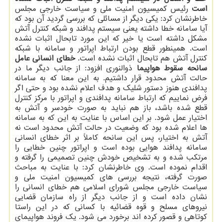
است
رئیس كمیسیون امنیت ملی و سیاست خارجی مجلس
خاطرنشان كرد: یكی دیگر از مسائلی كه بررسی گردید آن بود كه
آیا سامانه خطا داشته یعنی سیستم پدافند و شبكه كنترل آتش
مشكل داشته است یا خیر كه این مورد تابحال اثبات نشده
است. همینطور قطع بودن ارتباط اپراتور و سامانه با شبكه
كنترل آتش هم تابحال اثبات نشده است.
خطای انسانی عامل
سانحه سقوط هواپیما
ذوالنوری افزود: از جانب دیگر ما در
حالت آتش محدود قرار داشتیم. به این معنا كه به سامانه
پدافندی هنوز دستور شلیك و هدف اعلام نشده بود و حتی اگر
فرض نماییم كه ارتباط سامانه پدافندی و اپراتور با مركز كنترل
قطع شده باشد، باز هم نباید به صورت خودسر و آتش به
اختیار عمل شود. بر این اساس با عنایت به این كه به سامانه
ها اعلام شده بود كه وضعیت در حالت آتش محدود است نه
آتش به اختیار، پس این سانحه كاملاً بر اثر خطای انسانی
سامانه پدافند هوایی بوده است و اپراتور چنین خطایی را
مرتكب شده و به تشخیص خودش چنین تصمیمی را گرفته و
اقدام نموده است. وی خاطرنشان كرد: با عنایت به مباحث
صورت گرفته، نتیجه بررسی های كمیسیون امنیت ملی و
سیاست خارجی مجلس شورای اسلامی هم خطای انسانی را
نشان داده است و از جانب دیگر از راه سازمان قضایی
نیروهای مسلح و قوه قضائیه با كسانی كه در این راستا
كوتاهی و قصور كرده اند برخورد می شود. یك فروند هواپیمای