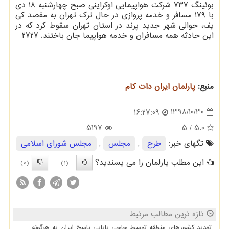
بوئینگ ۷۳۷ شركت هواپیمایی اوكراینی صبح چهارشنبه ۱۸ دی
با ۱۷۹ مسافر و خدمه پروازی در حال ترك تهران به مقصد كی
یف، حوالی شهر جدید پرند در استان تهران سقوط كرد كه در
این حادثه همه مسافران و خدمه هواپیما جان باختند. 2727
منبع:
پارلمان ایران دات كام
1398/10/30
16:27:09
5197
/ 5
5.0
تگهای خبر:
طرح
,
مجلس
,
مجلس شورای اسلامی
این مطلب پارلمان را می پسندید؟
(0)
(1)
تازه ترین مطالب مرتبط
تهدید کشورهای منطقه توسط حاجی بابایی پاسخ ایران به هرگونه