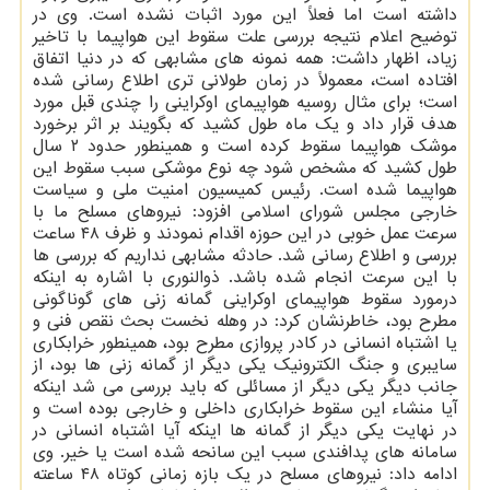
داشته است اما فعلاً این مورد اثبات نشده است. وی در
توضیح اعلام نتیجه بررسی علت سقوط این هواپیما با تاخیر
زیاد، اظهار داشت: همه نمونه های مشابهی كه در دنیا اتفاق
افتاده است، معمولاً در زمان طولانی تری اطلاع رسانی شده
است؛ برای مثال روسیه هواپیمای اوكراینی را چندی قبل مورد
هدف قرار داد و یك ماه طول كشید كه بگویند بر اثر برخورد
موشك هواپیما سقوط كرده است و همینطور حدود ۲ سال
طول كشید كه مشخص شود چه نوع موشكی سبب سقوط این
هواپیما شده است. رئیس كمیسیون امنیت ملی و سیاست
خارجی مجلس شورای اسلامی افزود: نیروهای مسلح ما با
سرعت عمل خوبی در این حوزه اقدام نمودند و ظرف ۴۸ ساعت
بررسی و اطلاع رسانی شد. حادثه مشابهی نداریم كه بررسی ها
با این سرعت انجام شده باشد. ذوالنوری با اشاره به اینكه
درمورد سقوط هواپیمای اوكراینی گمانه زنی های گوناگونی
مطرح بود، خاطرنشان كرد: در وهله نخست بحث نقص فنی و
یا اشتباه انسانی در كادر پروازی مطرح بود، همینطور خرابكاری
سایبری و جنگ الكترونیك یكی دیگر از گمانه زنی ها بود، از
جانب دیگر یكی دیگر از مسائلی كه باید بررسی می شد اینكه
آیا منشاء این سقوط خرابكاری داخلی و خارجی بوده است و
در نهایت یكی دیگر از گمانه ها اینكه آیا اشتباه انسانی در
سامانه های پدافندی سبب این سانحه شده است یا خیر. وی
ادامه داد: نیروهای مسلح در یك بازه زمانی كوتاه ۴۸ ساعته