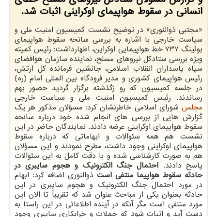
انسانی در سقوط هواپیمای اوكراینی اثبات شد.
«مجتبی ذوالنوری» در توضیح نشست كمیسیون امنیت ملی و
سیاست خارجی با اشاره به بررسی سانحه سقوط هواپیمای
بوئینگ ۷۳۷ خط هواپیمایی اوكراین، اظهارداشت: رئیس كمیته
ویژه بررسی ستادكل نیروهای مسلح، نماینده سازمان هوافضای
سپاه پاسداران انقلاب اسلامی، جانشین فرمانده كل ارتش،
رئیس هواپیمای كشوری و مدیر فرودگاه بین المللی امام (ره)
در جلسه كمیسیون كه رو زگذشته برگزار گردید حضور بهم
رساندند. رئیس كمیسیون امنیت ملی و سیاست خارجی
مجلس
شورای اسلامی خاطرنشان كرد: مسؤلان مذكور هر یك
گزارش هایی از بررسی های انجام شده خود درباره سانحه
سقوط هواپیمای اوكراینی عرضه دادند. نمایندگان حاضر در این
نشست هم همه سئوالات و ابهاماتی كه درباره سقوط
هواپیمای اوكراینی وجود داشت، مطرح نمودند و این مسؤلان
هم به صورت كارشناسی شده و با دقت كامل به این سئوالات
پاسخ دادند.
احتمال جنگ الكترونیك و هجوم سایبری در
حادثه سقوط هواپیما منتفی است
ذوالنوری اضافه كرد: ابهام
در مورد احتمال جنگ الكترونیك و هجوم سایبری در این
حادثه بعنوان یكی از مباحث عنوان شد كه تقریباً تا الان این
مورد منتفی است مگر آنكه در آینده اطلاعاتی در این راستا به
دست آید و اثبات شود كه حملات و خرابكاری سایبری وجود