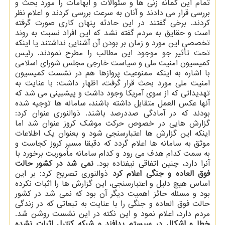
تمام این گمانه زنی ها و سئوالات و ابهامات را مورد بحث و
بررسی قرار می دادند و آنان به سرعت بررسی كردند و اعلام نظر
كردند. برخی گفتند در این حادثه پنهان كاری صورت گرفته
است و حقایق به مردم گفته نشد كه این افراد نسبت به روند
تخصصی این مورد و زمان بر بودن آن آشنایی نداشتند یا اینكه
تحت تأثیر جو موجود این مطالب را مطرح نمودند. رئیس
كمیسیون امنیت ملی و سیاست خارجی مجلس شورای اسلامی
با اشاره به اینكه ممنوعیت پروازها هم در نشست كمیسیون
امنیت ملی مورد بحث قرار گرفت، اظهار داشت: با عنایت به
تهدیداتی كه از سوی آمریكا وجود داشت و پیشبینی می شد كه
آنها عكس العمل متقابل داشته باشند، سامانه ها توجیه شده
بودند كه در آمادگی صددرصد باشند. ذوالنوری عنوان كرد:
گزارش هایی در خصوص حركت موشك كروز عنوان شد اما
اینكه این گزارش ها اعتبارسنجی شود و بعنوان یك اطلاعات
موثق به سامانه ها اعلام گردد كه دقیقا مسیر كروز كجاست و
به سمت كدام هدف می رود و كدام سامانه مأموریت برخورد با
آنرا دارد، چنین اتفاقی نیفتاده بود.
نمی شد در كشور حالت
فوق العاده و جنگی اعلام كرد
ذوالنوری تصریح كرد: بر این
اساس هیچ دلیل و اعتبارسنجی، این گزارش ها را اثبات نكرده
بود و مسئله حائز اهمیت دیگر آن بود كه نمی شد در كشور
حالت فوق العاده و جنگی را با عنایت به تبعاتی كه در زندگی
مردم دارد، اعلام نمود و این نكته در این نشست روشن شد.
خطا و اشكال در سیستم پدافند و شبكه كنترل اثبات نشده