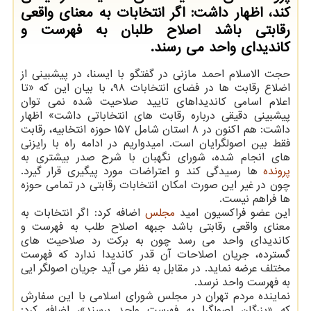
كند، اظهار داشت: اگر انتخابات به معنای واقعی
رقابتی باشد اصلاح طلبان به فهرست و
كاندیدای واحد می رسند.
حجت الاسلام احمد مازنی در گفتگو با ایسنا، در پیشبینی از
اضلاع رقابت ها در فضای انتخابات ۹۸، با بیان این كه «تا
اعلام اسامی كاندیداهای تایید صلاحیت شده نمی توان
پیشبینی دقیقی درباره رقابت های انتخاباتی داشت» اظهار
داشت: هم اكنون در ۸ استان شامل ۱۵۷ حوزه انتخابیه، رقابت
فقط بین اصولگرایان است. امیدواریم در ادامه راه با رایزنی
های انجام شده، شورای نگهبان با شرح صدر بیشتری به
پرونده
ها رسیدگی كند و اعتراضات مورد پیگیری قرار گیرد.
چون در غیر این صورت امكان انتخابات رقابتی در تمامی حوزه
ها فراهم نیست.
این عضو فراكسیون امید
مجلس
اضافه كرد: اگر انتخابات به
معنای واقعی رقابتی باشد جبهه اصلاح طلب به فهرست و
كاندیدای واحد می رسد چون به بركت رد صلاحیت های
گسترده، جریان اصلاحات آن قدر كاندیدا ندارد كه فهرست
مختلف عرضه نماید. در مقابل به نظر می آید جریان اصولگر ایی
به فهرست واحد نرسد.
نماینده مردم تهران در مجلس شورای اسلامی با این سفارش
كه «بزرگان اصولگرا به فهرست واحد برسند»، اضافه كرد: