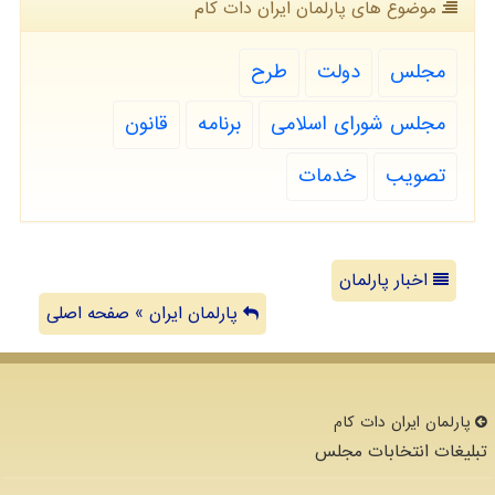
موضوع های پارلمان ایران دات كام
مجلس
دولت
طرح
مجلس شورای اسلامی
برنامه
قانون
تصویب
خدمات
اخبار پارلمان
پارلمان ایران » صفحه اصلی
پارلمان ایران دات كام
تبلیغات انتخابات مجلس