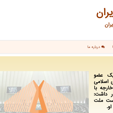
یران
ران
درباره ما
یك عضو
 اسلامی
ارجه با
ر داشت:
ست ملت
او.