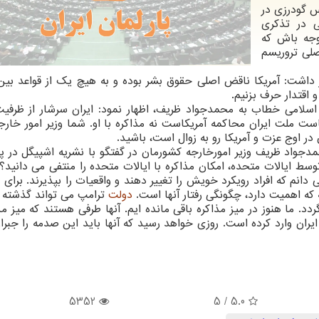
اس گودرزی در
 در تذكری
وجه باش كه
لی تروریسم
داشت: آمریكا ناقض اصلی حقوق بشر بوده و به هیچ یك از قواعد بین 
 اقتدار حرف بزنیم.
سلامی خطاب به محمدجواد ظریف، اظهار نمود: ایران سرشار از ظرف
ست ملت ایران محاكمه آمریكاست نه مذاكره با او. شما وزیر امور خارجه
 اوج عزت و آمریكا رو به زوال است، باشید.
حمدجواد ظریف وزیر امورخارجه كشورمان در گفتگو با نشریه اشپیگل در پ
ط ایالات متحده، امكان مذاكره با ایالات متحده را منتفی می دانید؟»
دانم كه افراد رویكرد خویش را تغییر دهند و واقعیات را بپذیرند. برای م
كه اهمیت دارد، چگونگی رفتار آنها است.
دولت
ترامپ می تواند گذشته
گردد. ما هنوز در میز مذاكره باقی مانده ایم. آنها طرفی هستند كه میز مذ
ران وارد كرده است. روزی خواهد رسید كه آنها باید این صدمه را جبران
5352
/ 5
5.0