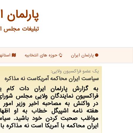
پارلمان ا
تبلیغات مجلس ای
پارلمان ایران
حوزه های انتخابیه
استانها
یك عضو فراكسیون ولایی:
سیاست ایران محاكمه آمریكاست نه مذاكره
به گزارش پارلمان ایران دات كام 
فراكسیون نمایندگان ولایی مجلس شورای
در واكنش به مصاحبه اخیر وزیر امور خ
هفته نامه اشپیگل خطاب به او اظها
مواظب صحبت كردن خود باشید. سیا
ایران محاكمه با آمریكا است نه مذاكره با 