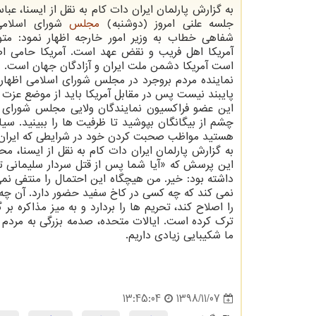
به گزارش پارلمان ایران دات كام به نقل از ایسنا، عب
جلسه علنی امروز (دوشنبه)
مجلس
شورای اسلامی
شفاهی خطاب به وزیر امور خارجه اظهار نمود: مت
آمریكا اهل فریب و نقض عهد است. آمریكا حامی اص
است آمریكا دشمن ملت ایران و آزادگان جهان است.
نماینده مردم بروجرد در مجلس شورای اسلامی اظهار 
پایبند نیست پس در مقابل آمریكا باید از موضع عزت و
این عضو فراكسیون نمایندگان ولایی مجلس شورای ا
چشم از بیگانگان بپوشید تا ظرفیت ها را ببینید. سیا
هستید مواظب صحبت كردن خود در شرایطی كه ایران در
به گزارش پارلمان ایران دات كام به نقل از ایسنا، م
این پرسش كه «آیا شما پس از قتل سردار سلیمانی توس
داشته بود: خیر. من هیچگاه این احتمال را منتفی نمی 
نمی كند كه چه كسی در كاخ سفید حضور دارد. آن چه 
را اصلاح كند، تحریم ها را بردارد و به میز مذاكره بر 
ترك كرده است. ایالات متحده، صدمه بزرگی به مردم ای
ما شكیبایی زیادی داریم.
1398/11/07
13:45:04