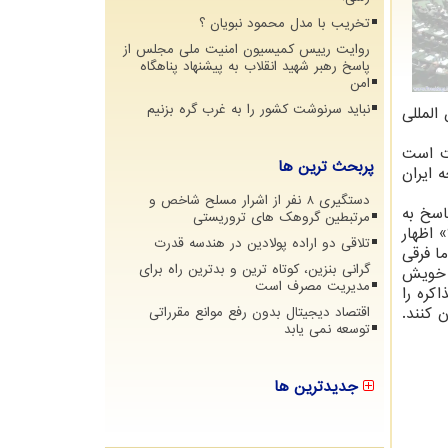
تخریب با مدل محمود نبویان ؟
روایت رییس کمیسیون امنیت ملی مجلس از
پاسخ رهبر شهید انقلاب به پیشنهاد پناهگاه
امن
نباید سرنوشت کشور را به غرب گره بزنیم
المللی
یت است
پربحث ترین ها
 ایران
دستگیری 8 نفر از اشرار مسلح شاخص و
اسخ به
مرتبطین گروهک های تروریستی
 اظهار
تلاقی دو اراده پولادین در هندسه قدرت
ا فرقی
گرانی بنزین، کوتاه ترین و بدترین راه برای
 خویش
مدیریت مصرف است
اكره را
 كنند.
اقتصاد دیجیتال بدون رفع موانع مقرراتی
توسعه نمی یابد
جدیدترین ها