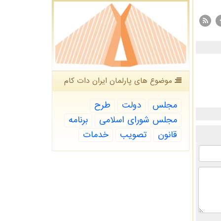
موضوع های پارلمان ایران دات كام
مجلس
دولت
طرح
مجلس شورای اسلامی
برنامه
قانون
تصویب
خدمات