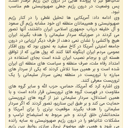
نتانیاهو نیز با پرونده هایی در درون این رژیم گرفتار است،
پس وضعیت در درون رژیم جعلی صهیونیستی هم مناسب
نبود.
وی ادامه داد: آمریكایی ها تحلیل غلطی را در كنار رژیم
صهیونیستی و همپیمانان منطقه ای خود مشابه رژیم آل سعود
و آل خلیفه درباب جمهوری اسلامی ایران داشتند، آنها تصور
می كردند در صورتیكه سردار سلیمانی را هدف بگیرند ایران
هیچ واكنشی را نشان نمی دهد، از طرف دیگر ارزیابی در درون
جامعه امنیتی آمریكا در كاخ سفید به نحوی بود كه روی افكار
عمومی مردم ایران اینگونه القا كنند كه پول هایی كه از توافق
هسته ای و برجام نصیب ایران شده است بجای استفاده در
امتداد رفاه ملت، صرف منطقه و سیاست های منطقه ای ایران
شده است و بر همین مبنا تلاش كردند كه یكی از سردار های
مبارزه با تروریست در منطقه یعنی سردار سلیمانی را یك
تروریست معرفی كنند.
وی اشاره كرد كه آمریكا، حماس، حزب الله و سایر گروه های
مقاومت در فهرست گروه های تروریستی قرار داده است و با
همین استدلال، سردار سلیمانی نیز از گروه های تروریستی
حمایت می كند و بر طبق این سناریو، تصور كردند كه اگر سردار
سلیمانی را هدف بگیرند موقعیت برتری را برای آمریكا و
متحدانشان خلق كردند و خبر مربوط به استیضاح ترامپ و
مشكلات نتانیاهو را در درون رژیم صهیونیستی به سایه رانده
می شود و همین طور موضوع نرمال سازی روابط بین رژیم