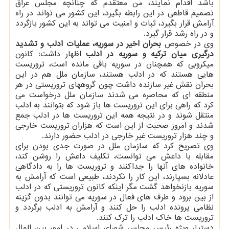
باشد اقدام نمایند، من معتقدم كه چنانچه مجلس عراق
تصمیم قاطعی در این رابطه بگیرد، این كشور می تواند در راه
آرامش قرار بگیرد، ثبات و امنیت می تواند به این كشور بازگردد
و در راه رشد قرار گیرد.
وی در خصوص
بحران اخیر در سوریه، عملیات ادلب و تشدید
درگیری میان تركیه و سوریه در ادلب
اظهار داشت: كانون
میكروبی كه همچنان در سوریه باقی مانده است، تروریست
هایی هستند كه در ادلب هستند، سازمان ملل هم در این
بحران نقش غیر سازنده داشت چون گروههای تروریستی در هر
منطقه ای كه محاصره می شدند سازمان ملل درخواست می
كرد كه راهی برای این تروریست ها باز شود كه بتوانند به ادلب
منتقل شوند و در نتیجه همه این تروریست ها در ادلب جمع
شدند و امروز صحبت از این است كه هزاران تروریست خارجی
و چند هزار تروریست غیر خارجی در ادلب حضور دارند.
وی تصریح كرد كه سازمان ملل در صورت جدی بودن برای
مقابله با داعش می توانست، تكلیف داعش را روشن كند،
خانواده های آنها را جداكنند و تروریست ها را به دادگاهی
عادلانه بسپارند، این كار را نكردند، طبیعی است كه آرامش به
سوریه بازنخواهد گشت مگر اینكه كانون تروریستی كه در ادلب
از بین برود و طرف های فعال در سوریه می توانند بدون گزینه
نظامی پرونده ادلب را حل كنند و آرامش به ادلب برگردد و
تروریست ها خاك ادلب را ترك كنند.
دستیار ویژه رئیس مجلس شورای اسلامی در امور بین الملل