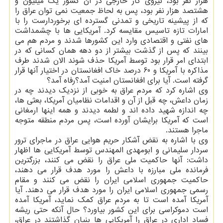
هزار نفر بود، نیروی كار خارجی در آن كشور یك میلیون و
هشتصد هزار نفر بود، پس به لحاظ جمعیت نمی توان عراق را
كه از پیشینه تاریخی و تمدنی گسترده ای برخوردارست را با
امارات تازه تاسیس مقایسه كرد. آمریكایی ها با چشمداشت
های نفتی و اقتصادی وارد این كشورها شدند و مردم هم می
بینند كه پس از گذشت بیشتر از دو دهه همان كسانی كه در
ابتدای امر قرار بود توسط آمریكا حذف شوند الان شدند طرف
مذاكره با آمریكا و 60 درصد خاك افغانستان در اختیار آنها قرار
گرفته است. آیا برای افغانستان امنیت آمد؟رفاه آمد؟
وی اشاره كرد كه مردم عراق به خوبی از نزدیك دیدند چه در
زمان داعش، چه قبل از آن و اقدامات نظامیان آمریكا، بعثی ها،
چه اندازه شهید داده اند و لطمه دیدند و همه اینها ارمغانی
است كه آمریكا برایشان آورده است، پس مردم منطقه متوجه
ماجرا هستند.
وی با اشاره به نقض آشكار حریم هوایی عراق در ماجرای ترور
سردار سلیمانی و ابومهدی المهندس توسط آمریكایی ها اظهار
داشت: آنها حاكمیت ملی عراق را نقض می كنند، بزرگترین
فرمانده ملی مبارزه با داعش را مورد هدف قرار می دهند،
حاكمیت جمهوری اسلامی ایران را نقض می كنند و مقام
رسمی جمهوری اسلامی ایران را مورد هدف قرار می دهند. آیا
آمریكا آمده است تا به مردم عراق كمك نماید، آمریكا آمده
است دموكراسی برای این كشور بیاورد؟ حال آنكه حتی ریشه
فساد اداری در عراق را آمریكایی ها بنیان گذاشتند در عراق،