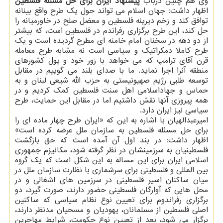
وی هم چنین درباب
پیشنهاد ایران برای حل مسئله فلسطین
اظهار داشت: جهان اسلام می تواند حول یك طرح واقع بینانه
توافق كند و زخم دیرینه فلسطین و معضل صلح در خاورمیانه را
حل كند، این طرح برگزاری رفراندم در فلسطین است، كه بیشتر
از دو دهه در سخنان امام خامنه ای مطرح گردیده است و یك
طرح كاملا دمكراتیك و سیاسی است نه مشابه طرح معامله
قرن آقای ترامپ كه می خواهد با زور خود و پول كشورهای
منطقه آنرا اجرا نماید. ما با صدای بلند می گوییم در مقابل
توسعه طلبی رژیم صهیونیستی به حزب الله شیعی لبنان و به
حماس و جهاداسلامی اهل سنت فلسطین كمك كردیم و در
همه پیروزی آنها نقش داشتیم اما در مقابل این حمایت، طرح
سیاسی نیز ایران دارد.
امیرعبدالهیان با اشاره به این كه «ایران طرح چهار ماده ای را
برای حل مسئله فلسطین به سازمان ملل عرضه كرده است»
اظهار داشت: در بند اول آن آمده است كه حق بازگشت
فلسطینیان به سرزمینشان در نظر گرفته شود، مكانیزم جمهوری
اسلامی ایران برای این مساله به این شكل است كه یك گروه
بین المللی و فلسطینی برای سرشماری با نظارت سازمان ملل در
میان ساكنان اسیر فلسطینی در سرزمین های اشغالی و در
محل هایی كه آوارگان فلسطینی حضور دارند، صورت گیرد، دو
برگزاری رفراندوم برای تعیین نوع نظام سیاسی كه ساكنین
اصلی فلسطین از مسلمانان، یهودیان و مسحیان مدنظر دارند،
برگزار می شود، بعد از تعیین نوع حكومت، شرایط مهاجرین