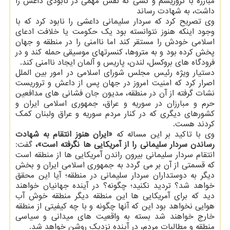
مبارزه با تروریسم و كسی كه نقش مهمی در نابودی داعش را
داشت، به شهادت رساند
وی تصریح كرد كه سردار سلیمانی داعشی را نابود كرد كه با
وجود اینكه هنوز نتوانسته بود یك حكومت یا خلافت ادعای
اسلامی خودش را مستقر كند اما ناامنی را در منطقه و جهان
پخش كرده بود و به متروها، كنسرتهای موسیقی حمله كند و در
فرودگاه های بروكسل، لندن، پاریس و آلمان ایجاد ناامنی كند.
دستیار ویژه رئیس مجلس شورای اسلامی در امور بین الملل
اصرار كرد كه امنیت امروز در جهان پس از داعش و تروریست
نشات گرفته از آن در منطقه، مدیون جان فشانی های مدافعین
حرم و مبارزان در سوریه و عراق، جمهوری اسلامی ایران و
كشورهای دیگری كه در كنار مردم سوریه و عراق ولبنان كمك
كردند هست.
وی با تاكید بر این مساله كه
«ایران هنوز انتقام به شهادت
رساندن سردار سلیمانی را از آمریكایی ها نگرفته است»،
گفت:
انتقام سردار سلیمانی بیرون راندن آمریكایی ها از منطقه است
كه قسمتی از آن بر می گردد به جمهوری اسلامی ایران و بخش
دیگر به دوستداران سردار سلیمانی در منطقه؛ آیا این محقق
خواهد شد؟ تردید نكنید؛ چگونه؟ در آینده جهانیان خواهند
دید كه برای آمریكایی ها این منطقه دیگر منطقه خوش آب
هوایی نخواهد بود این كه آنها چگونه و با چه كیفیتی از منطقه
خارج خواهند شد بسته به واقعیت های میدانی و سیاسی
منطقه و مطالبات مردم، در آینده نزدیك روشن خواهد شد.