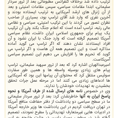
ترتیب داده شد برخلاف كنفرانس مطبوعاتی بعد از ترور سردار
سلیمانی، ابتدا مقامات سیاسی، سپس مقامات امنیتی و بعد
از آن ژنرال های ارشد آمریكایی به ترتیب ایستاده بودند و
آخرین نفری كه وارد شد آقای ترامپ بود، بسیاری از صاحب
نظران تصور می كردند با این تركیب امنیتی، سیاسی و نظامی
عالی رتبه، ترامپ آمده است كه اعلام جنگ بكند ولی آن تركیب
یك پیام برای جمهوری اسلامی ایران داشت، نظام سیاسی
آمریكا تصمیم گرفته است كه وارد جنگ با ایران نشود و آن
افراد ایستادند نشان دهند كه اگر ترامپ می گوید آماده
مذاكره است و این تصمیم همه آن هاست و اگر ترامپ می
گوید كه تحریم ها را افزایش می دهیم این تصمیم سیاسی
آمریكاست.
امیرعبدالهیان اشاره كرد كه بعد از ترور سپهبد سلیمانی، ترامپ
پیام های زیادی بوسیله واسطه ها و همین طور سفارت
سوئیس منتقل كرد كه محتوای آن پیامها این بود كه آمریكایی
ها ادعاهای زیادی می كنند اما در مرحله عمل جرات تحقق
بخشیدن به تهدیدات خودشان را ندارند.
وی در خصوص
نامه های ارسال شده از طرف آمریكا و نحوه
پاسخ ایران به آنها
خاطرنشان كرد: بعد از ترور سردار سلیمانی
ما در سطح سیاسی دو یادداشت از دفتر حفاظت منافع آمریكا
در تهران دریافت كردیم در این یادداشت ها وزیر خارجه آمریكا
در ادبیات هایی غیرمتعارف تهدیداتی را مطرح نمودند، تصمیم
گرفته شد در سطحی بسیار پایین در وزارت خارجه به این