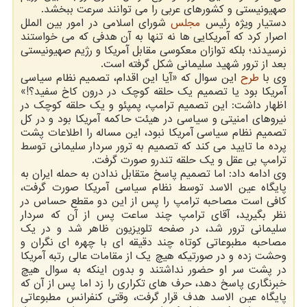
صهیونیستی و كشورهای عربی را می توانند سرعت ببخشد.
دستیار ویژه رئیس
مجلس
شورای اسلامی در امور بین الملل
اصرار كرد كه آمریكایی ها نه تنها به آن هدفی كه می خواستند
نرسیدند؛ بلكه توازان معكوسی مقابل آمریكا و رژیم صهیونیستی
بعد از ترور شهید سلیمانی شكل گرفته است.
وی با
طرح
این سوال كه «آیا این اقدام، تصمیم نظام سیاسی
آمریكا بود یا تصمیم یك حلقه كوچك در درون كاخ سفید؟!»
اظهار داشت: این تصمیم ترامپ، پمپئو و یك حلقه كوچك در
نیروهای امنیتی و سیاسی در هیئت حاكمه آمریكا بود و در كل
تصمیم نظام سیاسی آمریكا نبود، این مساله را اطلاعات پشت
پرده ما تایید می كند كه تصمیم به ترور سردار سلیمانی توسط
ترامپ بی عقل و یك حلقه تندرو صورت گرفت.
وی ادامه داد: اما تصمیم پاسخ متقابل ندادن به حمله ایران به
پایگاه عین الاسد توسط نظام سیاسی آمریكا صورت گرفت،
كافی است مصاحبه ترامپ را پس از این دو مقطع حساس در
نظر بگیرید، آقای ترامپ چند ساعت پس از آن كه سردار
سلیمانی ترور شد، در صفحه تلویزیون ظاهر شد و در یك
مصاحبه مطبوعاتی كوتاه چند دقیقه ای با چهره ای نگران و
وحشت زده و در صورتیكه هیچ یك از مقامات عالی رتبه آمریكا
در پشت سر او حضور نداشتند و بدون اینكه به سوال هیچ
خبرنگاری پاسخ دهد، حرف های تكراری را زد اما پس از آن كه
پایگاه عین الاسد هدف قرار گرفت، وقتی كنفرانس مطبوعاتی