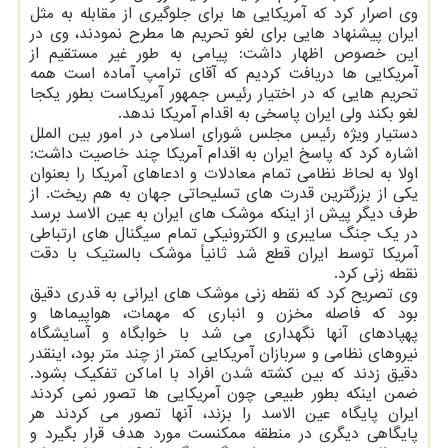
وی اصرار كرد كه آمریكایی ها برای جلوگیری از مقابله به مثل
ایران پیشنهاد هایی برای لغو تحریم ها مطرح نمودند، وی در
این خصوص اظهار داشت: پیامی به طور غیر مستقیم از
آمریكایی ها دریافت كردیم كه آقای ترامپ آماده است همه
تحریم هایی كه در اختیار رئیس جمهور آمریكاست بطور یكجا
لغو بكند ولی ایران پاسخی به اقدام آمریكا ندهد.
دستیار ویژه رئیس مجلس شورای اسلامی در امور بین الملل
اشاره كرد كه پاسخ ایران به اقدام آمریكا چند خاصیت داشت:
اولا به لحاظ نظامی تمام معادلات و ادعاهای آمریكا را بعنوان
یكی از بزرگترین قدرت های تسلیحاتی جهان به هم ریخت. از
طرف دیگر پیش از اینكه موشك های ایران به عین الاسد برسد
در یك جنگ سایبری و الكترونیكی تمام سیگنال های ارتباطی
آمریكا توسط ایران قطع شد ثانیاً موشك بالستیك با دقت
نقطه زنی كرد.
وی تصریح كرد كه نقطه زنی موشك های ایرانی به قدری دقیق
بود كه فاصله مخزن و انباری كه مهمات، هواپیماها و
پهپادهای آنها نگهداری می شد با خوابگاه و آسایشگاه
نیروهای نظامی و سربازان آمریكایی كمتر از چند متر بود، اینقدر
دقیق زدند كه بین كشته شدن افراد با اماكن تفكیك بشود.
ضمن اینكه بطور طبیعی چون آمریكایی ها تصور نمی كردند
ایران پایگاه عین الاسد را بزند، آنها تصور می كردند هر
پایگاهی دیگری در منطقه ممكنست مورد هدف قرار بگیرد و