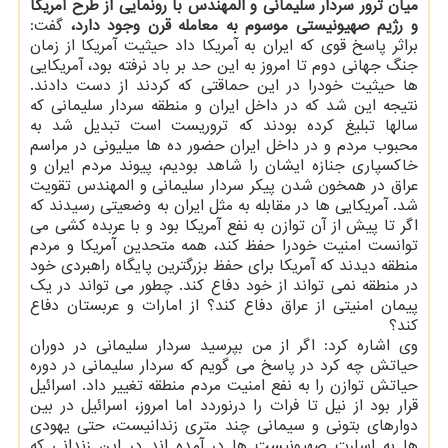
میان ترور سردار سلیمانی و المهندس با رونمایی از طرح آمریكا
و رژیم صهیونیستی موسوم به معامله قرن وجود دارد،
گفت:
براثر پاسخ قوی كه ایران به آمریكا داد حیثیت آمریكا از زمان
جنگ جهانی دوم تا امروز به این حد بر باد نرفته بود، آمریكایی
ها حیثیت خودرا در این حماقتی كه كردند از دست دادند.
نتیجه این شد كه در داخل ایران و منطقه سردار سلیمانی كه
سالها تبلیغ كرده بودند كه تروریست است تبدیل شد به
محبوب مردم و در داخل ایران حضور ده ها میلیونی در مراسم
خاكسپاری جنازه ایشان را شاهد بودیم، پیوند مردم ایران و
عراق در همخون شدن پیكر سردار سلیمانی و المهندس تقویت
شد. آمریكایی ها در مقابله به مثل ایران به وضعیتی رسیدند كه
اگر تا پیش از آن توازن به نفع آمریكا بود و با عربده كشی می
توانست امنیت خودرا حفظ كند، همه متحدین آمریكا و مردم
منطقه دیدند كه آمریكا برای حفظ بزرگترین پایگاه راهبردی خود
در منطقه نمی تواند از خود دفاع كند. چطور می تواند در یك
پیمان امنیتی از عراق دفاع كند؟ از امارات و عربستان دفاع
كند؟
وی اشاره كرد: اگر از من بپرسید سردار سلیمانی در دوران
حیاتش چه كرد در پاسخ می گویم كه سردار سلیمانی در دوره
حیاتش توازن را به نفع امنیت مردم منطقه تغییر داد. اسرائیل
قرار بود از نیل تا فرات را درنوردد اما امروز، اسرائیل در بین
دوارهای بتونی و سیمانی چند متری زندانیست، حتی یهودی
ها به اسارت صهیونیست ها در آمده اند در این زندانی كه