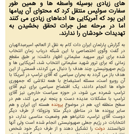
های زیادی بوسیله واسطه ها و همین طور
سفارت سوئیس منتقل كرد كه محتوای آن پیامها
این بود كه آمریكایی ها ادعاهای زیادی می كنند
اما در مرحله عمل جرات تحقق بخشیدن به
تهدیدات خودشان را ندارند.
به گزارش پارلمان ایران دات كام به نقل از العالم، امیرعبدالهیان
در گفت وگوی اختصاصی با این شبكه درباب زمان انتخاب
شده برای ترور سپهبد سلیمانی اظهار داشت: بر طبق مقطع
زمانی كه برای ترور شهید سلیمانی انتخاب شد، آمریكایی ها و
رژیم صهیونیستی چند هدف را دنبال می كردند، قسمتی از این
هدف باز می گردد به بحران سیاسی كه آقای ترامپ در آمریكا با
آن روبرو است، مسئله استیضاح با همه تلاشی كه جمهوری
خواه ها انجام دادند، یك افتضاح سیاسی برای تیم آقای
ترامپ شمرده می شود، در حوزه سیاست خارجی نیز آقای
ترامپ با مشكلات عدیده دست و پنجه نرم می كند، هم در
سطح منطقه ای، هم در موضوع
پرونده
هسته ای ایران و هم
سایر پرونده ها در مناطق دیگر مثلا ونزوئلا؛ از طرف دیگر
دوست آقای ترامپ، نتانیاهو هم وضعیت مناسبی ندارد، دو
انتخابات در رژیم جعلی صهیونیستی انجام شده است ولی آنها
نتوانستند
دولت
را تشكیل دهند و از طرف دیگر خود شخص