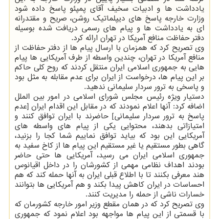
یادداشت ها و ادبیات سخیف آقای پمپئو پاسخ داده شود
وزارت خارجه پاسخ های دیپلماتیك روشن، صریح و مقتدرانه
ای به یادداشت ها و پیام های رسمی دریافت شده بوسیله
دفتر حفاظت منافع آمریكا در تهران ارائه كرد.
وی تصریح كرد كه همزمان با ارسال پیام ها از دفتر حفاظت از
منافع آمریكا در تهران، چندین واسطه از طرف آمریكایی ها پیام
هایی به جمهوری اسلامی ایران منتقل كردند كه روح كلی حاكم
بر این پیام ها، درخواست از ایران برای عدم مقابله به مثل بود
و پاسخی به ترور سردار سلیمانی ندهید.
دستیار ویژه رئیس مجلس شورای اسلامی در امور بین الملل
اضافه كرد: آنها اعلام نمودند كه در مقابل این اقدام ایران [عدم
پاسخ به ترور سردار سلیمانی] حاضرند با ایران توافق كنند و
امتیازاتی بدهند، محتوایی یكی از پیام های واسطه های
آمریكایی این بود كه بیاید توافق نماییم شما كجا را بزنید،
گاهی بطور مستقیم یا غیر مستقیم این پیام ها از كاخ سفید به
جمهوری اسلامی ایران می رسید، آمریكایی ها حتی حاضر
بودند اهداف نظامی مهمی از كشورشان را در داخل اقیانوس
هند معرفی بكنند تا با اطلاع قبلی ایران به آنها حمله كند كه هم
احساسات در ایران كاهش پیدا بكند و هم آمریكایی ها بتوانند
خسارات ناشی از حمله را مدیریت كنند.
وی تصریح كرد كه در همان مقطع وزیر امور خارجه كشورمان كه
با قسمتی از این پیام ها مواجهه بود اعلام نمود كه جمهوری