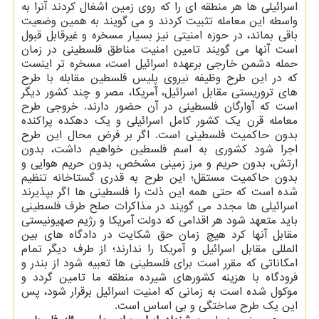
اسرائیلی ها هر منطقه ای را كه روی زمین اشغال كردند آنرا به
واسطه این معامله تثبیت كردند و می گویند به همین وضعیت
باقی بماند، در حوزه امنیتی نیز بسیار مسخره و غیرقابل قبول
است آنها می گویند تامین امنیت مناطق فلسطینی در زمان
حمله دشمن خارجی برعهده اسرائیل است، مسخره تر اینست
كه در این طرح وظیفه نیروی پلیس فلسطین مقابله با طرح
های تروریستی مقابل اسرائیل، آمریكا، مصر و چند كشور دیگر
است كه آوارگان فلسطینی در آن حضور دارند. خروجی طرح
معامله قرن یك كشور كامل اسرائیلی و یك دهكده پراكنده
بدون حاكمیت فلسطینی است. اگر بر فرض محال این طرح
اجرا شود كشوری به اسم فلسطین خواهیم داشت، بدون
ارتش، بدون حریم و مرز زمینی مشخص، بدون حریم هوایی و
بدون حاكمیت مستقل؛ این طرح به قدری گستاخانه تنظیم
شده است كه حتی همه این ذلت را فلسطینی ها اگر بپذیرند
اسرائیلی ها مجدد می گویند در مذاكرات صلح طرف فلسطینی
باید متعهد شود هر اقدامی كه دولت آمریكا و رژیم صهیونیستی
مقابل آنها كرد هیچ زمان حق شكایت در دادگاه های بین
المللی مقابل اسرائیل و آمریكا را ندارند؛ از طرف دیگر تمام
امكاناتی كه مقرر است برای فلسطینی ها تعبیه شود از بندر و
فرودگاه با هزینه كشورهای شیرده منطقه ما تامین گردد و
موكول شده است به زمانی كه امنیت اسرائیل برقرار شود، پس
این یك طرح ساختگی و بی اساس است.