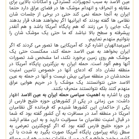
عین الاسد به سبب تجهیزات، گستردگی و امكانات بالایی برای
مقابله و انحراف و انهدام موشك ها در فضای عراق دارد حتما
ایران به آنجا حمله نمی كند حتی در برخی از جلسات شان
نظامی ها گفته بودند كه ایرانیها اگر بخواهند هدف قرار بدهند
یك جایی را می زنند كه هم پایگاه آمریكا باشد و هم آنقدر
پیشرفته و سطح بالا نباشد كه ما حتی یك موشك شان را
بتوانیم منهدم نماییم.
امیرعبدالهیان اشاره كرد كه آمریكایی ها تصور می كردند كه اگر
ایران بخواهد به عین الاسد حمله كند، ممكنست حتی یك
موشك هم روی زمین برخورد نكند، اما مشخص شد تصورات
آنها وهم آلود است. حمله ایران به بزرگترین پایگاه آمریكا در
منطقه نشان داد كه ادعای آنها در خصوص تامین امنیت
متحدشان در منطقه سرابی بیش نیست و آنها در حمله به عین
الاسد حتی نتوانستند یك موشك را در حریم هوایی عراق
منهدم كنند بلكه نتوانستند منحرف بكنند.
وی با اشاره به
اهمیت سیاسی حمله ایران به عین الاسد
اظهار
داشت: من زمانی در یكی از كشورهای حوزه خلیج فارس از
یكی از حاكمان این كشورها شنیدم كه فرمانده كل نظامیان
امریكا در منطقه آمد در مسافرت به آن كشور گفته بود كه شما
در قبال امنیت نظامیان ما مسؤلیت دارید و به این مقام ارشد
در حوزه خلیج فارس گفته بود كه اگر كوچكترین تعرضی به
سطل زباله پیرامون پایگاه آمریكا صورت بگیرد به شدت با آن
كشور برخورد خواهیم كرد، من از مقامات بحرین هم این مساله