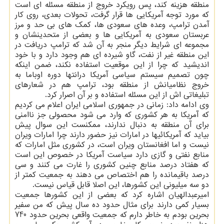
منطقه هزینه كند، پس رویكرد خروج از منطقه مسئله ای است
كه مورد توجه آمریكایی ها قرار گرفت، تحولات بعدی، روی كار
آمدن ترامپ، وعده های سعودی ها، كمك های بی حد و مرز
عربستان سعودی به آمریكایی ها و بعضی از متحدینشان و
مجموعه ای شرایط دیگر منجر به آن شد كه ترامپ دریافت در
این منطقه غیر از نفت، گاو شیرده ای هم وجود دارد و با خود
اندیشید كه چرا از این موقعیت استفاده نكند، ضمن اینكه
چون تصمیم سیستم سیاسی آمریكا درانتها دوره اوباما به
خروج نظامیانش از منطقه بود، ترامپ هم در شعارهای
تبلیغاتی اش از این مسئله استفاده و بر آن اصرار كرد.
وی ادامه داد: زمانی در جمهوری اسلامی ایران اعلام می كردیم
كه آمریكا به هر كشوری كه وارد می شود محصولی جز ناامنی
برای آن منطقه به دنبال ندارند، ممكنست این سوال پیش
بیاید كه آمریكائیها در امارات نیز حضور دارند چرا امارات ویران
نیست و اما افغانستان ویران است، در كشوری مثل امارات كه
منابع نفتی و گازی دارد سیاست آمریكا در خصوص این است
كه هفتاد درصد منابع چنین كشوری را غارت می كنند و سی
درصد باقیمانده را هم اختصاص می دهند به جمعیت كمتر از
دو سه میلیونی این كشورها، این اصلا قابل قیاس نیست.
امیرعبدالهیان اشاره كرد كه بعضی از این كشورها جمعیت
بسیار كمی دارند برای مثال حدود ده سال پیش كه من سفیر
بحرین بودم به خاطر دارم كه جمعیت واقعی بحرین حدود 740