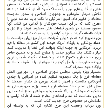
اسمش را گذاشته اند اسرائیل. اسرائیل برنامه داشت تا بخش
هایی از كشورهای عربی را به خاك خود الحاق كند اما دو دهه
تلاش سردار سلیمانی و جمهوری اسلامی و محور مقاومت
معادله را تغییر داد، امروز اسرائیلی با ذلت باید معامله قرنی را
مطرح كنند كه در آن امنیت خودشان را گدایی می كنند. آنها
مجبور هستند در همین قطعات بتنی محفوظ شوند و از نیل و
فرات فاصله بگیرند و غزه و كرانه را به رسمیت بشناسند.
وی تصریح كرد كه در دوران شهادت سردار نیز ایران توانست با
حمله موشكی به پایگاه آمریكا هیمنه این كشور در منطقه را فرو
بریزد، آمریكایی به جهت اینكه بتوانند این فضا را مدیریت كنند
نیاز داشتند یك سناریو جدید را مطرح كنند و به همین خاطر
روی معامله قرن متمركز شدند و خواستند بگویند قدیمی ترین
پرونده خاورمیانه را حل كردیم تا جهانیان را از شوك حمله به
پایگاه خود منحرف كنند.
دستیار ویژه رئیس مجلس شورای اسلامی در امور بین الملل
معامله قرن
را یك مجموعه تنظیم شده در اسرائیل با جلدی
آمریكایی دانست و اظهار داشت: بررسی ها نشان میدهد 10
سال قبل تمام مفاد معامله قرن توسط رژیم صهیونیستی به
تشكیلات خودگردان ارائه شده بود و خواهان صلح شدند، این
بدین معناست كه تمام ادعاهای مطرح شده از طرف ترامپ و
دامادش در خصوص طرح جدید، كذب است.
وی درباب واقعیت این طرح اشاره كرد كه به واسطه آن