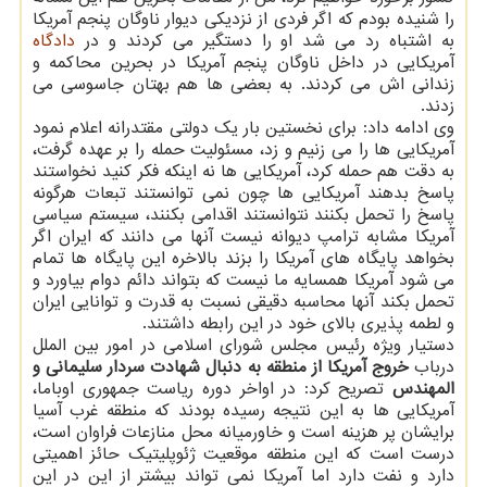
را شنیده بودم كه اگر فردی از نزدیكی دیوار ناوگان پنجم آمریكا
به اشتباه رد می شد او را دستگیر می كردند و در
دادگاه
آمریكایی در داخل ناوگان پنجم آمریكا در بحرین محاكمه و
زندانی اش می كردند. به بعضی ها هم بهتان جاسوسی می
زدند.
وی ادامه داد: برای نخستین بار یك دولتی مقتدرانه اعلام نمود
آمریكایی ها را می زنیم و زد، مسئولیت حمله را بر عهده گرفت،
به دقت هم حمله كرد، آمریكایی ها نه اینكه فكر كنید نخواستند
پاسخ بدهند آمریكایی ها چون نمی توانستند تبعات هرگونه
پاسخ را تحمل بكنند نتوانستند اقدامی بكنند، سیستم سیاسی
آمریكا مشابه ترامپ دیوانه نیست آنها می دانند كه ایران اگر
بخواهد پایگاه های آمریكا را بزند بالاخره این پایگاه ها تمام
می شود آمریكا همسایه ما نیست كه بتواند دائم دوام بیاورد و
تحمل بكند آنها محاسبه دقیقی نسبت به قدرت و توانایی ایران
و لطمه پذیری بالای خود در این رابطه داشتند.
دستیار ویژه رئیس مجلس شورای اسلامی در امور بین الملل
درباب
خروج آمریكا از منطقه به دنبال شهادت سردار سلیمانی و
المهندس
تصریح كرد: در اواخر دوره ریاست جمهوری اوباما،
آمریكایی ها به این نتیجه رسیده بودند كه منطقه غرب آسیا
برایشان پر هزینه است و خاورمیانه محل منازعات فراوان است،
درست است كه این منطقه موقعیت ژئوپلیتیك حائز اهمیتی
دارد و نفت دارد اما آمریكا نمی تواند بیشتر از این در این