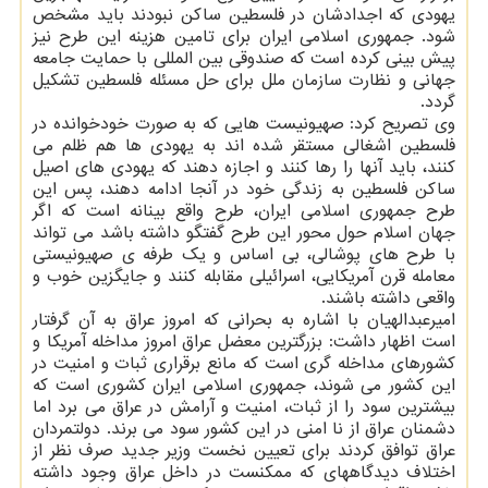
یهودی كه اجدادشان در فلسطین ساكن نبودند باید مشخص
شود. جمهوری اسلامی ایران برای تامین هزینه این طرح نیز
پیش بینی كرده است كه صندوقی بین المللی با حمایت جامعه
جهانی و نظارت سازمان ملل برای حل مسئله فلسطین تشكیل
گردد.
وی تصریح كرد: صهیونیست هایی كه به صورت خودخوانده در
فلسطین اشغالی مستقر شده اند به یهودی ها هم ظلم می
كنند، باید آنها را رها كنند و اجازه دهند كه یهودی های اصیل
ساكن فلسطین به زندگی خود در آنجا ادامه دهند، پس این
طرح جمهوری اسلامی ایران، طرح واقع بینانه است كه اگر
جهان اسلام حول محور این طرح گفتگو داشته باشد می تواند
با طرح های پوشالی، بی اساس و یك طرفه ی صهیونیستی
معامله قرن آمریكایی، اسرائیلی مقابله كنند و جایگزین خوب و
واقعی داشته باشند.
امیرعبدالهیان با اشاره به بحرانی كه امروز عراق به آن گرفتار
است اظهار داشت: بزرگترین معضل عراق امروز مداخله آمریكا و
كشورهای مداخله گری است كه مانع برقراری ثبات و امنیت در
این كشور می شوند، جمهوری اسلامی ایران كشوری است كه
بیشترین سود را از ثبات، امنیت و آرامش در عراق می برد اما
دشمنان عراق از نا امنی در این كشور سود می برند. دولتمردان
عراق توافق كردند برای تعیین نخست وزیر جدید صرف نظر از
اختلاف دیدگاههای كه ممكنست در داخل عراق وجود داشته