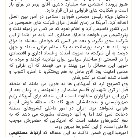
هنوز پرونده اختلاس سه میلیارد دلاری آقای برمر در عراق باز
است و شكایت های فراوانی در آن قرار دارد.
دستیار ویژه رئیس مجلس شورای اسلامی در امور بین الملل
اضافه كرد: آمریكا در زمان اشغال عراق شركت های خصوصی در
این كشور تاسیس كرد و اعلام نمود كه هر كس در زمینه نفت و
پتروشیمی می خواهد با عراق همكاری كند باید در ابتدا از این
شركت مجوز بگیرد، و بعد هر كسی كه خواهان معامله با عراق
بود باید 10 درصد پورسانت به یك مقام عراقی میداد و چهل
درصد به آن شركت، به صورت آمدند و فساد اداری و اقتصادی
را در قسمتی از ساختار سیاسی عراق نهادینه كردند و مردم به
خوبی این مسائل را می بینند و می فهمند كه آن طرفی كه
مدعی امنیت بود الان عامل به هم ریختگی، نا امنی، آشوب و
فساد شده است در كشورشان.
وی تصریح كرد كه آمریكایی ها به خوبی می دانند كه منطقه
قبل از ترور شهیدان قاسم سلیمانی و المهندس با زمان بعد از
ترور این بزرگواران متفاوت است، این منطقه برای آمریكا، رژیم
صهیونیستی و متحدانشان هیچ گاه یك منطقه خوش آب و
هوایی نخواهد بود. ایران در امور داخلی كشورهای منطقه
دخالت نمی كند اما به آنها دوستانه مشورت می دهد كه به
نفع كشورهای منطقه است كه آمریكایی كه حضورش موجب
ناامنی است، از این كشورها بیرون رود.
امیرعبدالهیان ضمن تاكید به این مساله كه
ارتباط مستقیمی