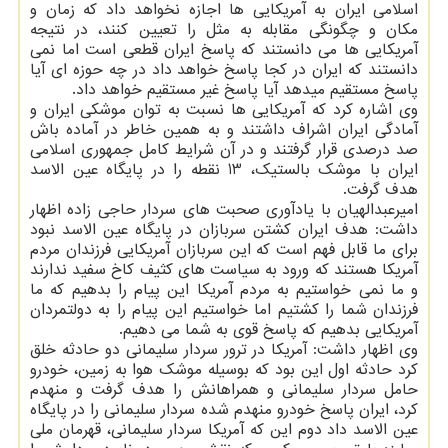
اسلامی ایران به آمریكایی ها اجازه نخواهد داد كه زمان و
مكان و چگونگی مقابله به مثل را تعیین كنند، در نتیجه
آمریكایی ها می دانستند كه پاسخ ایران قطعی است اما نمی
دانستند كه ایران در كجا پاسخ خواهد داد در چه حوزه ای آیا
پاسخ مستقیم میدهد آیا پاسخ غیر مستقیم خواهد داد.
وی اشاره كرد كه آمریكایی ها نسبت به توان موشكی ایران و
آمادگی ایران اشراف داشتند و به همین خاطر در آماده باش
صد درصدی قرار گرفتند و در آن شرایط كامل جمهوری اسلامی
ایران با موشك بالستیك، 13 نقطه را در پایگاه عین الاسد
هدف گرفت.
امیرعبدالهیان با یادآوری صحبت های سردار حاجی زاده اظهار
داشت: هدف ایران كشتن سربازان در پایگاه عین الاسد نبود
برای ما قابل فهم است كه این سربازان آمریكایی فرزندان مردم
آمریكا هستند كه ورود به سیاست های كثیف كاخ سفید ندارند
و ما نمی خواستیم به مردم آمریكا این پیام را بدهیم كه ما
فرزندان شما را كشتیم اما خواستیم این پیام را به دولتمردان
آمریكایی بدهیم كه پاسخ قوی به شما می دهیم.
وی اظهار داشت: آمریكا در ترور سردار سلیمانی دو حادثه خلق
كرد حادثه اول این بود كه بوسیله موشك هوا به زمین، خودرو
حامل سردار سلیمانی و همراهانش را هدف گرفت و منهدم
كرد، ایران پاسخ خودرو منهدم شده سردار سلیمانی را در پایگاه
عین الاسد داد دوم این كه آمریكا سردار سلیمانی، قهرمان ملی