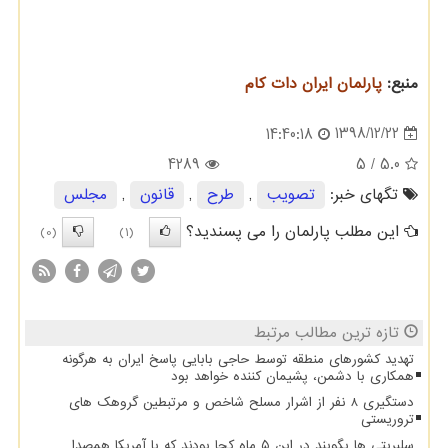
منبع:
پارلمان ایران دات كام
1398/12/22
14:40:18
4289
/ 5
5.0
تگهای خبر:
تصویب
,
طرح
,
قانون
,
مجلس
این مطلب پارلمان را می پسندید؟
(0)
(1)
تازه ترین مطالب مرتبط
تهدید کشورهای منطقه توسط حاجی بابایی پاسخ ایران به هرگونه
همکاری با دشمن، پشیمان کننده خواهد بود
دستگیری 8 نفر از اشرار مسلح شاخص و مرتبطین گروهک های
تروریستی
سلبریتی ها بگویند در این ۵ ماه کجا بودند که با آمریکا همصدا