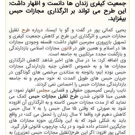
جمعیت كیفری زندان ها دانست و اظهار داشت:
این طرح می تواند بر اثرگذاری مجازات حبس
بیفزاید.
یحیی كمالی پور در گفت و گو با ایسنا، درباره
طرح
تقلیل
مجازات حبس و اثرگذاری این طرح بر كاهش جمعیت كیفری و
تسهیل بازپروری مجرمین اظهار داشت: فلسفه وجودی مجازات
ها در اسلام و همین طور در
قانون
مجازات اسلامی بازدارندگی
و بازگشت مجدد مرتكبین به جامعه است.
وی اضافه كرد: ما در سال های اخیر شاهد كاهش اثرگذاری
مجازات ها و به خصوص كاهش جنبه بازدارندگی مجازات
حبس بوده ایم؛ باتوجه به ستاندن مرخصی های گوناگون در
جریان حبس های طویل المدت نه خود مجرم و نه جامعه
بازدارندگی مجازات حبس را احساس نمی كردند.
نایب رئیس كمیسیون حقوقی و قضایی
مجلس
اظهار نمود: بر
همین مبنا قانونی شدن
طرح تقلیل مجازات حبس
كمك می
نماید كه از مدت مجازات حبس كاسته و به اثرگذاری آن افزوده
شود به صورتی كه وقتی ۱۵ سال حبس را به ۷ سال حبس
كاهش دهیم فرد واقعا ۷ سال زندان را تحمل می كند؛ در واقع
باید به شكلی شود كه به این ولنگاری حوزه مجازات های
جایگزین اختتام داده شود و در یك چارچوب قانونی قرار گیرد.
كمالی پور افزود: اگر این طرح(تقلیل مجازات حبس تعزیری) به