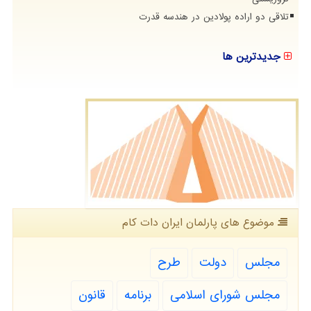
تلاقی دو اراده پولادین در هندسه قدرت
جدیدترین ها
موضوع های پارلمان ایران دات كام
مجلس
دولت
طرح
مجلس شورای اسلامی
برنامه
قانون