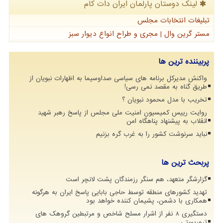
لینک دوستان پارلمان ایران دات كام
تبلیغات انتخابات مجلس
مستر گرین وال | مجری و طراح انواع دیوار سبز
پربیننده ترین ها
واکنش مدیرکل برنامه های سیاسی صداوسیما به اظهارات نبویان از
طریق گناه به مقصد نمی رسی!
تخریب با مدل محمود نبویان ؟
روایت رییس کمیسیون امنیت ملی مجلس از پاسخ رهبر شهید
انقلاب به پیشنهاد پناهگاه امن
نباید سرنوشت کشور را به غرب گره بزنیم
پربحث ترین ها
گزارشگر متعهد، هم سنگر رزمندگان پشت لانچر است
تهدید کشورهای منطقه توسط حاجی بابایی پاسخ ایران به هرگونه
همکاری با دشمن، پشیمان کننده خواهد بود
دستگیری 8 نفر از اشرار مسلح شاخص و مرتبطین گروهک های
تروریستی