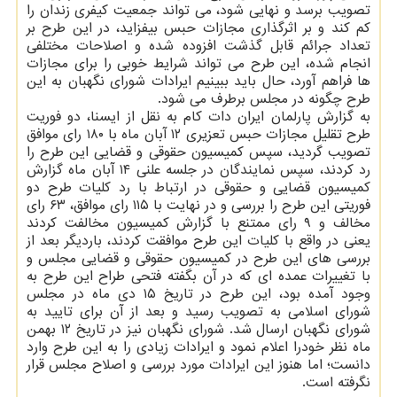
تصویب برسد و نهایی شود، می تواند جمعیت كیفری زندان را
كم كند و بر اثرگذاری مجازات حبس بیفزاید، در این طرح بر
تعداد جرائم قابل گذشت افزوده شده و اصلاحات مختلفی
انجام شده، این طرح می تواند شرایط خوبی را برای مجازات
ها فراهم آورد، حال باید ببینیم ایرادات شورای نگهبان به این
طرح چگونه در مجلس برطرف می شود.
به گزارش پارلمان ایران دات كام به نقل از ایسنا، دو فوریت
طرح تقلیل مجازات حبس تعزیری ۱۲ آبان ماه با ۱۸۰ رای موافق
تصویب گردید، سپس كمیسیون حقوقی و قضایی این طرح را
رد كردند، سپس نمایندگان در جلسه علنی ۱۴ آبان ماه گزارش
كمیسیون قضایی و حقوقی در ارتباط با رد كلیات طرح دو
فوریتی این طرح را بررسی و در نهایت با ۱۱۵ رای موافق، ۶۳ رای
مخالف و ۹ رای ممتنع با گزارش كمیسیون مخالفت كردند
یعنی در واقع با كلیات این طرح موافقت كردند، باردیگر بعد از
بررسی های این طرح در كمیسیون حقوقی و قضایی مجلس و
با تغییرات عمده ای كه در آن بگفته فتحی طراح این طرح به
وجود آمده بود، این طرح در تاریخ ۱۵ دی ماه در مجلس
شورای اسلامی به تصویب رسید و بعد از آن برای تایید به
شورای نگهبان ارسال شد. شورای نگهبان نیز در تاریخ ۱۲ بهمن
ماه نظر خودرا اعلام نمود و ایرادات زیادی را به این طرح وارد
دانست؛ اما هنوز این ایرادات مورد بررسی و اصلاح مجلس قرار
نگرفته است.