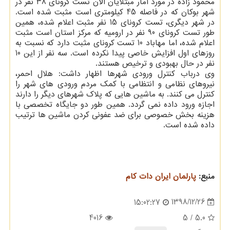
محمود زاده در مورد آمار مبتلایان الان تست كرونای 38 نفر در
شهر بوكان كه در فاصله 45 كیلومتری است مثبت شده است.
در شهر دیگری، تست كرونای 15 نفر مثبت اعلام شده، همین
طور تست كرونای 90 نفر در ارومیه كه مركز استان است مثبت
اعلام شده، اما مهاباد 10 تست كرونای مثبت دارد كه نسبت به
روزهای اول افزایش خاصی پیدا نكرده است. سه نفر از این 10
نفر در حال بهبودی و ترخیص هستند.
وی درباب كنترل ورودی شهرها اظهار داشت: هلال احمر،
نیروهای نظامی و انتظامی با كمك مردم ورودی های شهر را
كنترل می كنند. به ماشین هایی كه پلاك شهرهای دیگر را دارند
اجازه ورود داده نمی گردد. همین طور دو جایگاه تخصصی با
هزینه بخش خصوصی برای ضد عفونی كردن ماشین ها ترتیب
داده شده است.
منبع:
پارلمان ایران دات كام
1398/12/26
15:02:27
4016
/ 5
5.0