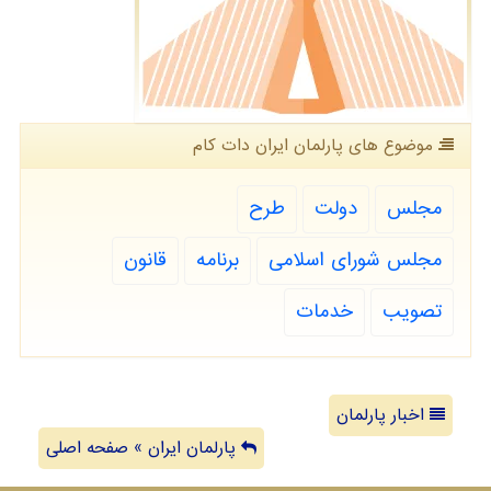
موضوع های پارلمان ایران دات كام
مجلس
دولت
طرح
مجلس شورای اسلامی
برنامه
قانون
تصویب
خدمات
اخبار پارلمان
پارلمان ایران » صفحه اصلی