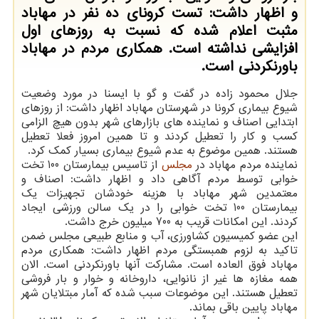
و اظهار داشت: تست كرونای ده نفر در مهاباد
مثبت اعلام شده كه نسبت به روزهای اول
افزایشی نداشته است. همكاری مردم در مهاباد
باورنكردنی است.
جلال محمود زاده در گفت و گو با ایسنا در مورد وضعیت
شیوع بیماری كرونا در شهرستان مهاباد اظهار داشت: از روزهای
ابتدایی اصناف و نماینده های بازارهای شهر بدون هیچ الزامی
كسب و كار را تعطیل كردند و تا همین امروز فعلا تعطیل
هستند. همین موضوع به عدم شیوع بیماری بسیار كمك كرد.
نماینده مردم مهاباد در
مجلس
از تاسیس بیمارستان 100 تخت
خوابی توسط مردم آگاهی داد و اظهار داشت: اصناف و
معتمدین شهر مهاباد با هزینه خودشان تجهیزات یك
بیمارستان 100 تخت خوابی را در یك سالن ورزشی ایجاد
كردند. این امكانات قریب به 700 میلیون خرج داشت.
این عضو كمیسیون كشاورزی، آب و منابع طبیعی مجلس ضمن
تاكید به لزوم همبستگی مردم اظهار داشت: همكاری مردم
مهاباد فوق العاده است. مشاركت آنها باورنكردنی است. الان
همه مغازه ها غیر از نانوایی، داروخانه و خوار و بار فروشی
تعطیل هستند. این موضوعات سبب شده كه آمار مبتلایان شهر
مهاباد پایین باقی بماند.