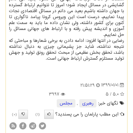
گشایشی در مسائل ایجاد شود؛ امروز تا نتوانیم ارتباط گسترده
با جهان داشته باشیم بعید می دانم در مسائل اقتصادی نجات
پیدا نماییم، درست است این ویروس كرونا پیامد ناگواری تا
كنون برای كشور داشته، ولی نشان داده ما باید به سمت علم
آموزی و اندیشه پیش رفته و با ارتباط های جهانی مسائل را
حل نماییم.
رضایی در انتها افزود: ادامه دادن به برخی شعارها و مباحثی كه
نتیجه نداشته، شاید جز پشیمانی چیزی به دنبال نداشته
باشد، تحقق بخش عظیمی از مبحث تحقق رونق تولید و جهش
تولید مستلزم گسترش ارتباط جهانی است.
1399/01/01
21:51:29
3997
/ 5
5.0
تگهای خبر:
رهبری
,
مجلس
این مطلب پارلمان را می پسندید؟
(0)
(1)