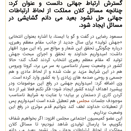
گسترش ارتباط جهانی دانست و عنوان كرد:
چنانچه مسائل كلان مملكت از لحاظ ارتباطات
جهانی حل نشود بعید می دانم گشایشی در
مسائل ایجاد شود.
مسعود رضایی در گفت و گو با ایسنا، با اشاره بعنوان انتخابی
«جهش تولید» برای سال جدید از جانب مقام معظم رهبری،
درباره چگونگی تحقق این شعار و موانع سر راه این مورد اظهار
داشت: امیدواریم خداوند به تحقق و اجرای مبحث جهش
تولید كه مقام معظم رهبری انتخاب كردند كمك كند؛ حالا
كشور در وضعیت بسیار نامناسبی به سر می برد، كرونا ویروس
هم در این شرایط مزید بر علت شده و از لحاظ مادی و هم
جسمی و روحی صدمه های زیادی را به كشور وارد كرده است.
وی اضافه كرد: امیدواریم جهشی در رفع این موضوعات ودر
پیشیرد اهداف آینده كشور ایجاد شود؛ فكر نكنم فعلا غیر از دعا
كردن كاری از دستمان بر بیاید؛ با عنایت به شرایط نامناسب
موجودف جلسات
مجلس
هم تعطیل شده است امیدواریم پس
از تعطیلات خداوند لطف كند بتوانیم قدم موثری در رفع این
وضعیت برداریم.
این عضو كمیسیون اجتماعی مجلس افزود: اگر بخواهیم شفاف
بگوییم، ما پارسال تولیدی شاهد نبودیم؛ تا مسائل كلان
مملكت از لحاظ ارتباطات جهانی حل نشود بعید می دانم