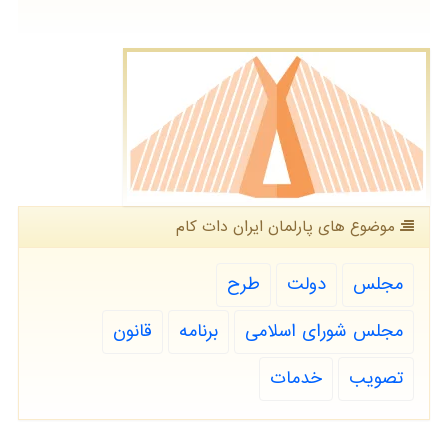
موضوع های پارلمان ایران دات كام
مجلس
دولت
طرح
مجلس شورای اسلامی
برنامه
قانون
تصویب
خدمات