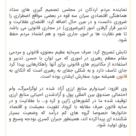
نماینده مردم اردكان در مجلس تصمیم گیری های ستاد
هماهنگی اقتصادی سران سه قوه در بعضی مواقع اضطراری را
ضروری دانست و در عین حال اضافه كرد: اقتضای عقلانیت و
تدبیر قرار گرفتن امور (غیرضروری) در مجاری قانونی می باشد
تا هم نظارت ها بر امور، جاری شود و هم اعتماد مردم حفظ
شود.
تابش تصریح كرد: صرف سرمایه عظیم معنوی، قانونی و مردمی
مقام معظم رهبری در اموری كه می توان با حسن تدبیر و
استفاده از مكانیزم های قانونی برای آنها راهكارهایی پیدا كرد
جای تاسف دارد و به شكلی جفای به رهبری است كه اتكای به
قانون
همیشه مورد سفارش ایشان بوده است.
وی افزود: امیدوارم منابع ارزی آزاد شده در لوگزامبرگ، وام
احتمالی صندوق بین المللی پول و آزادشدن احیانی منابع ارزی
توقیف شده ما در كشورهای ژاپن و كره و... با عقلانیت و در
سایه قانون صرف مقابله با كرونا، تقویت معیشت و اقتصاد
خانوارها خصوصا گروه های كم درآمد كه وضعیت بسیار
شكننده ای پیداكرده اند، همینطور جبران كسری بودجه وسیع و
رونق تولید شود.