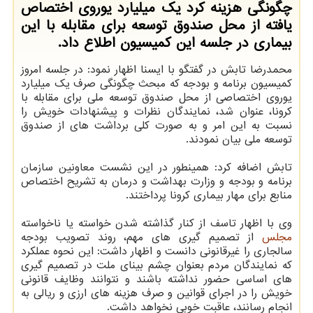
چگونگی هزینه كرد یك میلیارد یوروی اختصاص
یافته از محل صندوق توسعه برای مقابله با این
بیماری در جلسه این كمیسیون اطلاع داد.
محمدرضا تابش در گفتگو با ایسنا اظهار نمود: در جلسه امروز
كمیسیون برنامه و بودجه كه مبحث چگونگی صرف یك میلیارد
یوروی اختصاصی از محل صندوق توسعه ملی برای مقابله با
كرونا، عنوان شد، نمایندگان نظرات و پیشنهادات خویش را
نسبت به این امر و به صورت كلی برداشت های از صندوق
توسعه ملی بیان نمودند.
تابش اضافه كرد: همینطور در این نشست معاونین سازمان
برنامه و بودجه و وزارت بهداشت و درمان به تشریح اختصاص
منابع برای مهار بیماری كرونا پرداختند.
وی با اظهار تاسف از كنار گذاشته شدن خواسته یا ناخواسته
مجلس
از تصمیم گیری های مهم، روند تصویب بودجه
سالجاری را غیرقانونی دانست و اظهار داشت: این نحوه عملكرد
كه نمایندگان مردم بعنوان چشم بینای ملت در تصمیم گیری
های اساسی حضور نداشته باشند و نتوانند وظایف قانونی
خویش را در اجرای قوانین و صرف هزینه های ارزی و ریالی به
انجام رسانند، عاقبت خوبی نخواهد داشت.