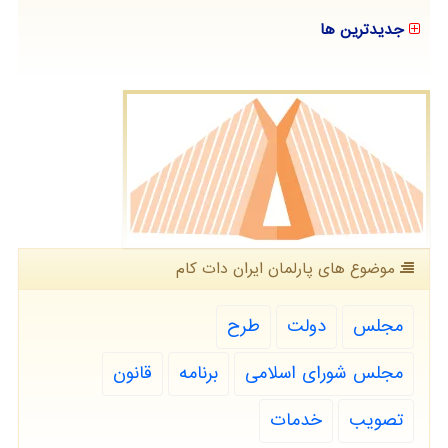
جدیدترین ها
موضوع های پارلمان ایران دات كام
مجلس
دولت
طرح
مجلس شورای اسلامی
برنامه
قانون
تصویب
خدمات