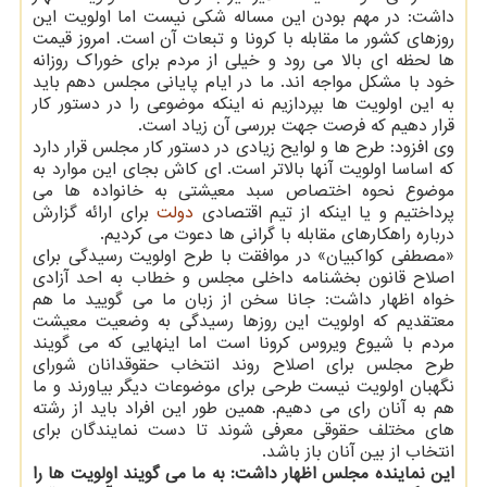
داشت: در مهم بودن این مساله شکی نیست اما اولویت این
روزهای کشور ما مقابله با کرونا و تبعات آن است. امروز قیمت
ها لحظه ای بالا می رود و خیلی از مردم برای خوراک روزانه
خود با مشکل مواجه اند. ما در ایام پایانی مجلس دهم باید
به این اولویت ها بپردازیم نه اینکه موضوعی را در دستور کار
قرار دهیم که فرصت جهت بررسی آن زیاد است.
وی افزود: طرح ها و لوایح زیادی در دستور کار مجلس قرار دارد
که اساسا اولویت آنها بالاتر است. ای کاش بجای این موارد به
موضوع نحوه اختصاص سبد معیشتی به خانواده ها می
پرداختیم و یا اینکه از تیم اقتصادی
دولت
برای ارائه گزارش
درباره راهکارهای مقابله با گرانی ها دعوت می کردیم.
«مصطفی کواکبیان» در موافقت با طرح اولویت رسیدگی برای
اصلاح قانون بخشنامه داخلی مجلس و خطاب به احد آزادی
خواه اظهار داشت: جانا سخن از زبان ما می گویید ما هم
معتقدیم که اولویت این روزها رسیدگی به وضعیت معیشت
مردم با شیوع ویروس کرونا است اما اینهایی که می گویند
طرح مجلس برای اصلاح روند انتخاب حقوقدانان شورای
نگهبان اولویت نیست طرحی برای موضوعات دیگر بیاورند و ما
هم به آنان رای می دهیم. همین طور این افراد باید از رشته
های مختلف حقوقی معرفی شوند تا دست نمایندگان برای
انتخاب از بین آنان باز باشد.
این نماینده مجلس اظهار داشت: به ما می گویند اولویت ها را