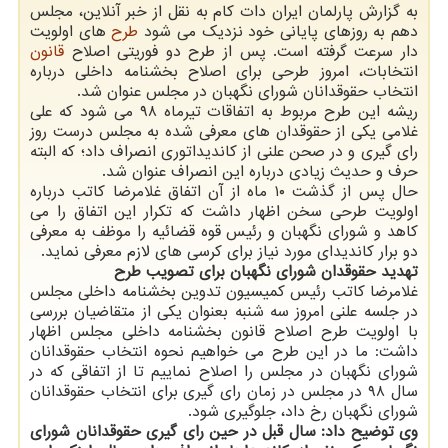
به گزارش پارلمان ایران دات کام به نقل از خبر آنلاین، مجلس
دهم به روزهای پایانی خود نزدیک می شود
طرح
های اولویت
دار سرعت گرفته است. پس از طرح دو فوریتی اصلاح
قانون
انتخابات، امروز طرحی برای اصلاح بخشنامه داخلی درباره
انتخاب حقوقدانان شورای نگهبان در مجلس عنوان شد.
ریشه این طرح مربوط به اتفاقات تیرماه ۹۸ می شود که علی
غلامی یکی از حقوقدان های معرفی شده به مجلس درست روز
رای گیری و در صحن علنی از کاندیداتوری انصراف داد؛ که البته
حرف و حدیث زیادی درباره این انصراف عنوان شد.
حال پس از گذشت ۱۰ ماه از آن اتفاق غلامرضا کاتب درباره
اولویت طرحی سخن اظهار داشت که تکرار این اتفاق را می
کاهد و شورای نگهبان و رئیس قوه قضائیه را موظف به معرفی
دو برار کاندیدای مورد نیاز برای کرسی های لازم معرفی نماید.
تهدید حقوقدان شورای نگهبان برای تصویب طرح
غلامرضا کاتب رئیس کمیسیون تدوین بخشنامه داخلی مجلس
در جلسه علنی امروز سه شنبه بعنوان یکی از متقاضیان بررسی
با اولویت طرح اصلاح قانون بخشنامه داخلی مجلس اظهار
داشت: ما در این طرح می خواهیم نحوه انتخاب حقوقدانان
شورای نگهبان در مجلس را اصلاح نماییم تا از اتفاقی که در
سال ۹۸ در مجلس در زمان رای گیری برای انتخاب حقوقدانان
شورای نگهبان رخ داد، جلوگیری شود.
وی توضیح داد: سال قبل در حین رای گیری حقوقدانان شورای