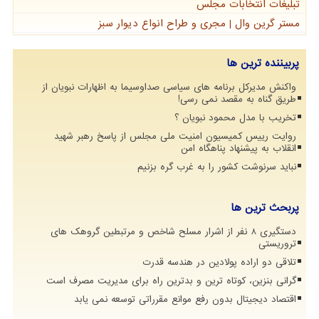
تبلیغات انتخابات مجلس
مستر گرین وال | مجری و طراح انواع دیوار سبز
پربیننده ترین ها
واکنش مدیرکل برنامه های سیاسی صداوسیما به اظهارات نبویان از
طریق گناه به مقصد نمی رسی!
تخریب با مدل محمود نبویان ؟
روایت رییس کمیسیون امنیت ملی مجلس از پاسخ رهبر شهید
انقلاب به پیشنهاد پناهگاه امن
نباید سرنوشت کشور را به غرب گره بزنیم
پربحث ترین ها
دستگیری 8 نفر از اشرار مسلح شاخص و مرتبطین گروهک های
تروریستی
تلاقی دو اراده پولادین در هندسه قدرت
گرانی بنزین، کوتاه ترین و بدترین راه برای مدیریت مصرف است
اقتصاد دیجیتال بدون رفع موانع مقرراتی توسعه نمی یابد