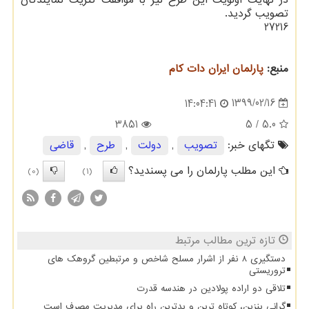
در نهایت اولویت این طرح نیز با موافقت کثریت نمایندگان
تصویب گردید.
27216
منبع:
پارلمان ایران دات كام
1399/02/16
14:04:41
3851
/ 5
5.0
تگهای خبر:
تصویب
,
دولت
,
طرح
,
قاضی
این مطلب پارلمان را می پسندید؟
(0)
(1)
تازه ترین مطالب مرتبط
دستگیری 8 نفر از اشرار مسلح شاخص و مرتبطین گروهک های
تروریستی
تلاقی دو اراده پولادین در هندسه قدرت
گرانی بنزین، کوتاه ترین و بدترین راه برای مدیریت مصرف است