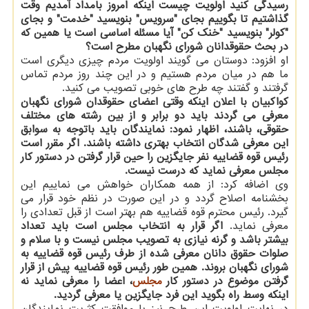
رسیدگی کنید اولویت چیست اینکه امروز بامداد آمدیم وقت
گذاشتیم تا بگوییم بجای "سرویس" بنویسید "خدمت" و بجای
"کولر" بنویسید "خنک کن" آیا مسئله اساسی است یا همین که
در بحث حقوقدانان شورای نگهبان مطرح است؟
او افزود: دوستان می گویند اولویت مردم چیزی دیگری است
ما هم در میان مردم هستیم و در این چند روز مردم تماس
گرفتند و گفتند چه طرح های خوبی تصویب می کنید.
کواکبیان با اعلان اینکه وقتی اعضای حقوقدان شورای نگهبان
معرفی می گردند باید دو برابر و از بین رشته های مختلف
حقوقی، باشند، اظهار نمود: نمایندگان باید باتوجه به سوابق
این معرفی شدگان انتخاب بهتری داشته باشند. اگر مقرر است
رئیس قوه قضاییه نفر جایگزین را حین قرار گرفتن در دستور کار
مجلس معرفی نماید که درست نیست.
وی اضافه کرد: از همه همکاران خواهش می نماییم این
بخشنامه اصلاح گردد و در این صورت در نظم خود قرار می
گیرد. رئیس محترم قوه قضاییه هم بهتر است از قبل تعدادی را
معرفی نماید.
اگر قرار به انتخاب مجلس است باید تعداد
بیشتر باشد و گرنه نیازی به تصویب مجلس نیست و با سلام و
صلوات حقوق دانان معرفی شده از طرف رئیس قوه قضاییه به
شورای نگهبان بروند. همین طور رئیس قوه قضاییه پیش از قرار
گرفتن موضوع در دستور کار
مجلس
، اعضا را معرفی نماید نه
اینکه وسط راه بگوید این فرد جایگزین یا معرفی گردید.