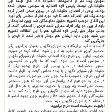
نگهبان یک نفر از کاندیداها انصراف داد، حال اینکه این
حقوقدانان توسط رئیس قوه قضائیه به مجلس معرفی شده
بودند. برخی از اعضای حقوقدانان در بیرون صحن اصرار کرده
بودند یک نفر انصراف دهد تا فرد مورد نظر از مجلس رای آورد.
این اتفاق موجب تضییع حقوق نمایندگان شد چون نمایندگان
باید از بین دو برابر افراد معرفی شده فردی را انتخاب کنند. از
جانب دیگر حق رئیس قوه قضائیه هم با این اتفاقات تضییع
می شود چون باید ایشان هم زودتر باخبر شده تا فردی را
جایگزین کند.
کاتب با تاکید بر اینکه باید شورای نگهبان بعنوان بزرگترین رکن
تصمیم گیری نظام مقید به قانون شود اضافه کرد: در صورت
تصویب نهایی این طرح روند انتخاب حقوقدانان شورای نگهبان
در مجلس اصلاح می شود. البته که ما وقتی در کمیسیون
تدوین بخشنامه در حال بررسی این طرح بودیم یکی از
حقوقدانان شورای نگهبان با بنده تماس گرفت و اظهار داشت
که این طرح را تصویب نکنید چون حتی در صورت تصویب آنرا
در شورا رد خواهیم کرد. پاسخ من این بود که هنوز مشخص
نیست مقرر است چه چیزی را تصویب نماییم. به هر حال این
احتمال وجود دارد که شورای نگهبان این طرح را رد کند اما ما
نمایندگان باید از حقوق خود دفاع نماییم چون وجود انضباط
در نظام اداره شورای نگهبان لازم است.
اولویت معیشت است طرح بیاورید
احد آزادی خواه نماینده ملایر نیز بعنوان مخالف اولویت اظهار