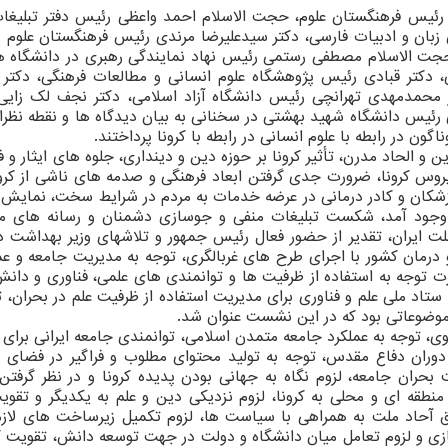
 رئیس فرهنگستان علوم، حجت الاسلام احمد واعظی رئیس دفتر تبلیغا
 زبان و ادبیات فارسی، دکتر سیدعلیرضا مرندی رئیس فرهنگستان علوم 
حجت الاسلام مصطفی رستمی رئیس نهاد نمایندگی رهبری در دانشگاه ها
، دکتر قبادی رئیس پژوهشگاه علوم انسانی و مطالعات فرهنگی، دکتر
 محمدمهدی تهرانچی رئیس دانشگاه آزاد اسلامی، دکتر نجف لک زای
رئیس دانشگاه شهید بهشتی در سخنانی به بیان دیدگاه ها و نقطه نظر
 در رابطه با علوم انسانی در رابطه با کرونا پرداختند.
ن و الحاد مدرن، تأثیر کرونا بر حوزه دین و دینداری، جلوه های ایثار و 
وس کرونا، ضرورت جدی گرفتن ابعاد فرهنگی و صدمه های ناشی از کرون
پزشکان و کادر درمانی در عرضه خدمات به مردم در شرایط سخت، نمایش
ه وجود آمد، شکست تبلیغات منفی و جوسازی دشمنان و رسانه های مع
ت ایران، تقدیر از حضور فعال رئیس جمهور و تلاشهای وزیر بهداشت د
 درمان کشور با اجرای طرح های غربالگری، توجه به مدیریت جامعه و عم
رت توجه به استفاده از ظرفیت ها و توانمندی های علمی، فناوری و دانش
اد ملی علم و فناوری برای مدیریت استفاده از ظرفیت علم در بحران، ت
وضوعاتی بود که در این نشست عنوان شد.
، توجه به عملکرد جامعه متمدن اسلامی، توانمندی جامعه ایرانی برای 
 دوران دفاع مقدس، توجه به تولید محتوای مطلوب و فراگیر در فضای 
ت بحران جامعه، لزوم نگاه به جهانی بودن پدیده کرونا و در نظر گرفتن
نطقه ای و محلی به کرونا، لزوم نزدیکی دین و علم به یکدیگر و تقوی
ق آحاد ملت به همراهی با سیاست ها، لزوم تکمیل زیرساخت های لا
ی و لزوم تعامل میان دانشگاه و دولت در جهت توسعه دانش، تقویت گ