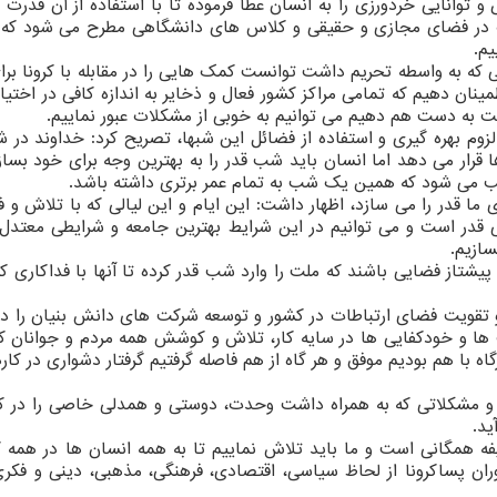
وانایی خردورزی را به انسان عطا فرموده تا با استفاده از آن قدرت ت
ات در فضای مجازی و حقیقی و کلاس های دانشگاهی مطرح می شود که ب
یم.
 که به واسطه تحریم داشت توانست کمک هایی را در مقابله با کرونا برا
مینان دهیم که تمامی مراکز کشور فعال و ذخایر به اندازه کافی در اختیار
ت به دست هم دهیم می توانیم به خوبی از مشکلات عبور نماییم.
 لزوم بهره گیری و استفاده از فضائل این شبها، تصریح کرد: خداوند در 
قرار می دهد اما انسان باید شب قدر را به بهترین وجه برای خود بسازد
بب می شود که همین یک شب به تمام عمر برتری داشته باشد.
ما قدر را می سازد، اظهار داشت: این ایام و این لیالی که با تلاش و ف
یالی قدر است و می توانیم در این شرایط بهترین جامعه و شرایطی معتدل 
سازیم.
پیشتاز فضایی باشند که ملت را وارد شب قدر کرده تا آنها با فداکاری که
تقویت فضای ارتباطات در کشور و توسعه شرکت های دانش بنیان را در 
ت ها و خودکفایی ها در سایه کار، تلاش و کوشش همه مردم و جوانان ک
با هم بودیم موفق و هر گاه از هم فاصله گرفتیم گرفتار دشواری در کار
 و مشکلاتی که به همراه داشت وحدت، دوستی و همدلی خاصی را در ک
ید.
ه همگانی است و ما باید تلاش نماییم تا به همه انسان ها در همه 
دوران پساکرونا از لحاظ سیاسی، اقتصادی، فرهنگی، مذهبی، دینی و فکری