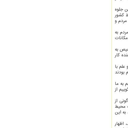
ن جلوه
ط کشور
مردم و
ردم به
مکانات
لاتور، ماسک ان.۹۵ و کیت های تشخیص به
ده کار
علم با
 بودند
 به ما
ییم از
ونی از
ه محیط
به این
 اظهار