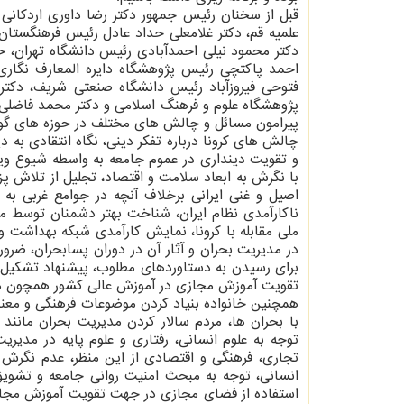
قبل از سخنان رئیس جمهور دکتر رضا داوری اردکانی
علمیه قم، دکتر غلامعلی حداد عادل رئیس فرهنگستان
دکتر محمود نیلی احمدآبادی رئیس دانشگاه تهران، 
احمد پاکتچی رئیس پژوهشگاه دایره المعارف نگاری
فتوحی فیروزآباد رئیس دانشگاه صنعتی شریف، دکتر
پژوهشگاه علوم و فرهنگ اسلامی و دکتر محمد فاضلی 
پیرامون مسائل و چالش های مختلف در حوزه های گوناگون
چالش های کرونا درباره تفکر دینی، نگاه انتقادی به دی
و تقویت دینداری در عموم جامعه به واسطه شیوع ویر
با نگرش به ابعاد سلامت و اقتصاد، تجلیل از تلاش 
اصیل و غنی ایرانی برخلاف آنچه در جوامع غربی ب
ناکارآمدی نظام ایران، شناخت بهتر دشمنان توسط مل
ملی مقابله با کرونا، نمایش کارآمدی شبکه بهداشت و
در مدیریت بحران و آثار آن در دوران پسابحران، ضرو
برای رسیدن به دستاوردهای مطلوب، پیشنهاد تشکیل ست
تقویت آموزش مجازی در آموزش عالی کشور همچون م
همچنین خانواده بنیاد کردن موضوعات فرهنگی و معنوی
با بحران ها، مردم سالار کردن مدیریت بحران مانند
توجه به علوم انسانی، رفتاری و علوم پایه در مدیری
تجاری، فرهنگی و اقتصادی از این منظر، عدم نگرش م
انسانی، توجه به مبحث امنیت روانی جامعه و تشوی
استفاده از فضای مجازی در جهت تقویت آموزش مجاز