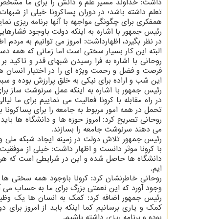
داشت: خداوند مسیر علم و دانش را برای ما مشخص و ت
تعلم داشته باشد؛ در دوران پساکرونا خیلی از شبه
همفکری برای چگونگی مواجهه با آنها برنامه ریزی نمای
رئیس جمهور با اشاره به اینکه دولت باوجود فشارهایی
در نظر بگیرد، اظهارداشت: امروز می توانیم به مردم اط
البته این کار بسیار سختی است اما زمانی که همه دس
روحانی با اشاره به فرا رسیدن شبهای قدر و تاکید بر
فرصت و فضل و رحمت ویژه ای را در اختیار انسان ها 
این شب و اراده برای نیکی به خلق پرارزش بوده و س
رئیس جمهور با اشاره به اینکه عمل سرنوشت ساز برای 
در راه مقابله با کرونا فعالیت می نماییم برای ما ل
تحمل در همه امور مربوط به جامعه را برای پساکرونا ب
روحانی تصریح کرد: امروز حوزه ها و دانشگاه ها باید 
می دهند سرنوشت جامعه را بسازند.
رئیس جمهور تلاش دولت در زمینه ایجاد شبکه ملی و 
با کرونا موثر دانست و اظهار داشت: خیلی از موفقی
دانشگاه ها حاصل شده و این در شرایطی است که هرگاه 
ایم.
روحانی خاطرنشان کرد: کرونا باوجود همه سختی ها
وجود آورد که این نعمتی بزرگ برای ما به حساب می آ
رئیس جمهور اضافه کرد: کمک به انسان ها یک وظیف
کمک و یاری برسانیم کما اینکه باید از امروز برای 
بوده و برنامه ریزی داشته باشیم.