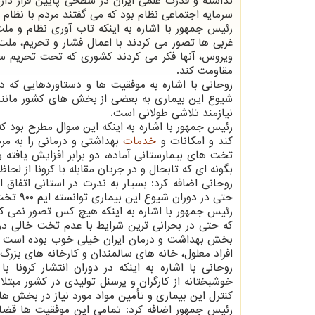
نداشته و قدرت علمی ایران در سطحی پایین قرار دارد
سرمایه اجتماعی نظام بود که می گفتند مردم با نظا
رئیس جمهور با اشاره به اینکه تاب آوری نظام و مل
غربی ها تصور می کردند با اعمال فشار و تحریم، ملت
ویروس، آنها فکر می کردند کشوری که تحت تحریم سخ
مقاومت کند.
روحانی با اشاره به موفقیت ها و دستاوردهایی که د
شیوع این بیماری به بعضی از بخش های کشور مانند
نیازمند تلاشی طولانی است.
رئیس جمهور با اشاره به اینکه این سوال مطرح بود ک
کند و امکانات و
خدمات
بهداشتی و درمانی را به م
تخت های بیمارستانی آماده، دو برابر افزایش یافته
بگونه ای که تابحال و در جریان مقابله با کرونا از ل
روحانی اضافه کرد: بسیار به ندرت در استانی اتفا
حتی در دوران شیوع این بیماری توانسته ایم ۹۰۰ تخت به تخت های ویژه بیمارستانی اضافه نماییم.
رئیس جمهور با اشاره به اینکه هیچ کس تصور نمی کر
که حتی در بحرانی ترین شرایط با عدم تخت خالی در 
بخش بهداشت و درمان ایران خیلی خوب بوده است و 
افراد معلول، خانه های سالمندان و کارخانه های بزرگ 
روحانی با اشاره به اینکه در دوران انتشار کرونا 
خوشبختانه از کارگران و پرسنل تولیدی در کشور مبت
کنترل این بیماری و تأمین مواد مورد نیاز در بخش 
رئیس جمهور اضافه کرد: تمامی این موفقیت ها قضا