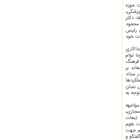
ت حوزه
پزشکی،
، دکتر
 محمود
ی رئیس
ات خود
فداکاری
ا توام
 فرهنگ
اند بر
ر ستاد
لکردها
 بنیان
وجه به
مواجهه
مجازی،
 تبعات
ت علوم
زم جهت
فتگو و