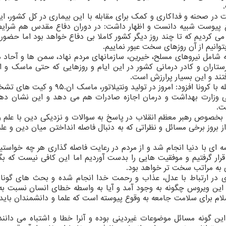
 در صحنه و فداکاری و کمک برای مقابله با این بیماری در کل کشور، ای
قوع پیوست شبیه دانست و اظهار داشت: در دوران دفاع مقدس هم شرای
 کردیم که تا چند روز دیگر کشور کاملا بی دفاع خواهد بود اما حضور 
وانیم از آن روزهای سخت عبور نماییم.
عه شامل نیروهای مسلح، خیرین، سازمانهای مردم نهاد، سمن ها و آحاد م
ستاران و کادر درمانی کشور در این ایام و روزهایی که حتی ماسک و ا
فتند و این بسیار پرارزش است.
روحانی با اشاره به موفقیت های کشورمان در راه مقابله با کرونا افزود: امروز در تولید ونتی
خلی وزارت بهداشت و درمان اجازه صادرات هم می دهد و این نشان دهن
ت.
 بخصوص رهبر معظم انقلاب در پاسخ به سوالات و نزدیکی دین با علم و 
بروز برخی مسائل و نظراتی که به دنبال فاصله انداختن میان دین و علم
یسه ای با دنیا انجام شد و از مردم در رعایت فاصله گذاری هر چه خواستیم
رار گرفتیم و موفقیت هایی را بدست آوردیم اما این کافی نیست که بگو
ی به مراتب سخت تر خواهد بود.
دی در ارتباط با عدل، عذاب و رحمت خدا انجام شده و بحث های گوناگ
ین ویروس چگونه به وجود آمد و آیا به واسطه خطای انسان نسبت ب
ام برای سلامت جامعه به وقوع پیوسته است که علما و دانشمندان باید 
ین گونه مسائل موضوعات غیردینی بوده و آنرا خطا و اشتباه می دانند،