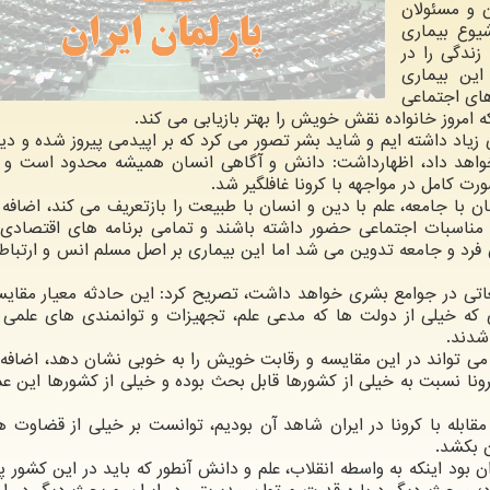
 و مسئولان
یوع بیماری
زندگی را در
این بیماری
های اجتماعی
 امروز خانواده نقش خویش را بهتر بازیابی می کند.
 زیاد داشته ایم و شاید بشر تصور می کرد که بر اپیدمی پیروز شده و دی
خواهد داد، اظهارداشت: دانش و آگاهی انسان همیشه محدود است و 
 کامل در مواجهه با کرونا غافلگیر شد.
ان با جامعه، علم با دین و انسان با طبیعت را بازتعریف می کند، اضافه ک
 مناسبات اجتماعی حضور داشته باشند و تمامی برنامه های اقتصادی،
فرد و جامعه تدوین می شد اما این بیماری بر اصل مسلم انس و ارتباط
 تبعاتی در جوامع بشری خواهد داشت، تصریح کرد: این حادثه معیار مقای
ی که خیلی از دولت ها که مدعی علم، تجهیزات و توانمندی های علمی 
شدند.
 می تواند در این مقایسه و رقابت خویش را به خوبی نشان دهد، اضافه ک
کرونا نسبت به خیلی از کشورها قابل بحث بوده و خیلی از کشورها این عمل
قابله با کرونا در ایران شاهد آن بودیم، توانست بر خیلی از قضاوت ه
 بکشد.
ان بود اینکه به واسطه انقلاب، علم و دانش آنطور که باید در این کشور 