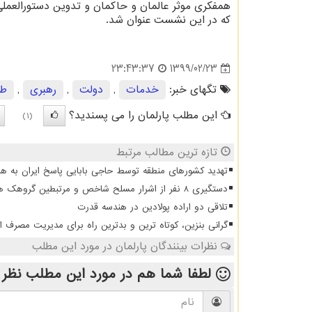
همفکری موثر عالمان و حاکمان و تدوین دستورالعمل
که در این نشست عنوان شد.
1399/02/23
23:43:37
تگهای خبر:
خدمات
,
دولت
,
رهبری
,
طر
این مطلب پارلمان را می پسندید؟
(1)
تازه ترین مطالب مرتبط
تهدید کشورهای منطقه توسط حاجی بابایی پاسخ ایران به هر
دستگیری 8 نفر از اشرار مسلح شاخص و مرتبطین گروهک های تروریستی
تلاقی دو اراده پولادین در هندسه قدرت
گرانی بنزین، کوتاه ترین و بدترین راه برای مدیریت مصرف 
نظرات بینندگان پارلمان در مورد این مطلب
لطفا شما هم
در مورد این مطلب
نظر 