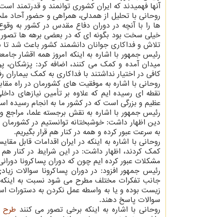
آنها فهمیدند که ایران کشوری توانمند و قدرتمند است.
روحانی با تحلیل از همدلی، همراهی و حضور آحاد ملت
ها را با آنچه در دوران دفاع مقدس در کشور به و
خیلی سخت بود بگونه ای که در بعضی برهه ها تصور می
تلاش و فداکاری جوانان دانشمند کشور باعث شد تا بت
رئیس جمهور با اشاره به اینکه امروز همه اقشار جام
میدان آمده و کمک می کنند، اضافه کرد: پزشکان، پر
کافی در اختیار نداشتند با فداکاری به کمک بیماران ر
نقطه ای رسیده ایم که علاوه بر تأمین نیازهای دا
عظیم و بزرگی است که در کشور ما به انجام رسیده اس
رئیس جمهور با اشاره به نقش برجسته علما، مراجع و
دین اظهار داشت: خوشبختانه توانستیم در کشورمان از 
به سرعت عبور کرده و همه در کنار هم قرار بگیریم.
روحانی با اشاره به اینکه در ایران اقدامات قابل مقا
کمک کردند، اظهار داشت: در این شرایط در کنار هم ق
مشکلات عبور کرده ایم چون که دوران پساکرونا دوران
رئیس جمهور افزود: در دوران پساکرونا سوالات زیا
جانب تفکرات مختلف مطرح می شود نسبت به اینکه ا
زیست بوده و یا به واسطه عمل نکردن به دستورات اسل
سوالات پاسخ دهند.
روحانی با اشاره به اینکه برخی تصور می کنند
طرح
ا