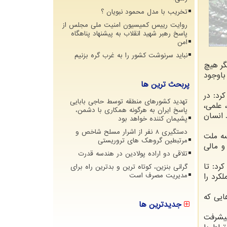
تخریب با مدل محمود نبویان ؟
روایت رییس کمیسیون امنیت ملی مجلس از
پاسخ رهبر شهید انقلاب به پیشنهاد پناهگاه
امن
نباید سرنوشت کشور را به غرب گره بزنیم
گر هیچ
باوجود
پربحث ترین ها
رد: در
تهدید کشورهای منطقه توسط حاجی بابایی
 علمی،
پاسخ ایران به هرگونه همکاری با دشمن،
 انسان
پشیمان کننده خواهد بود
دستگیری 8 نفر از اشرار مسلح شاخص و
سه ملت
مرتبطین گروهک های تروریستی
و مالی
تلاقی دو اراده پولادین در هندسه قدرت
رد: تا
گرانی بنزین، کوتاه ترین و بدترین راه برای
کرد را
مدیریت مصرف است
ایی که
جدیدترین ها
پیشرفت