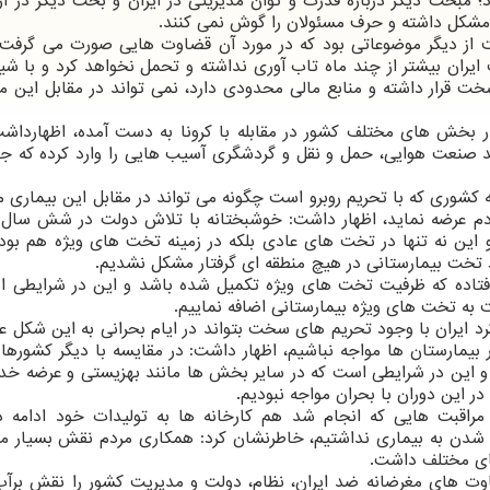
؛ مبحث دیگر درباره قدرت و توان مدیریتی در ایران و بحث دیگر در ارت
م مشکل داشته و حرف مسئولان را گوش نمی کنند.
ت از دیگر موضوعاتی بود که در مورد آن قضاوت هایی صورت می گرفت، 
 ایران بیشتر از چند ماه تاب آوری نداشته و تحمل نخواهد کرد و با شی
ت قرار داشته و منابع مالی محدودی دارد، نمی تواند در مقابل این 
ر بخش های مختلف کشور در مقابله با کرونا به دست آمده، اظهارداشت:
 صنعت هوایی، حمل و نقل و گردشگری آسیب هایی را وارد کرده که جب
ه کشوری که با تحریم روبرو است چگونه می تواند در مقابل این بیماری 
ردم عرضه نماید، اظهار داشت: خوشبختانه با تلاش دولت در شش سال
 و این نه تنها در تخت های عادی بلکه در زمینه تخت های ویژه هم بو
حاظ تخت بیمارستانی در هیچ منطقه ای گرفتار مشکل نشدیم.
ق افتاده که ظرفیت تخت های ویژه تکمیل شده باشد و این در شرایطی 
د ایران با وجود تحریم های سخت بتواند در ایام بحرانی به این شکل ع
بیمارستان ها مواجه نباشیم، اظهار داشت: در مقایسه با دیگر کشورها 
این در شرایطی است که در سایر بخش ها مانند بهزیستی و عرضه خد
در این دوران با بحران مواجه نبودیم.
با مراقبت هایی که انجام شد هم کارخانه ها به تولیدات خود ادامه د
لا شدن به بیماری نداشتیم، خاطرنشان کرد: همکاری مردم نقش بسیار م
های مختلف داشت.
وت های مغرضانه ضد ایران، نظام، دولت و مدیریت کشور را نقش برآب