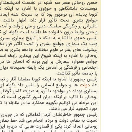
حسن روحانی عصر سه شنبه در نشست اندیشمندان
موسسات دانشگاهی و حوزوی با اشاره به اینکه ش
کرونا پدیده ای نوظهور بود که به سرعت همه ابعاد 
جوامع بشری تحت تأثیر قرار داد، اظهار داشت: 
تاثیراتی بر چگونگی مناسک دینی و ملی و رفت و آمد
و حتی روابط درون خانواده ها داشته است بگونه ای که
رئیس جمهور با اشاره به اینکه در تاریخ بیماری مسری
وقت یک بیماری جوامع بشری را تحت تأثیر قرار ن
پیشرفت های بشر در علوم مختلف، جامعه بشری به صورت
روحانی با اشاره به اینکه شیوع این بیماری رابطه انس
جوامع همواره سفارش بر این بوده که انسان ها در
اجتماعی و فرهنگی بر اساس یک رابطه صمیمانه میان 
با جامعه تأثیر گذاشت.
رئیس جمهور با اشاره به اینکه کرونا مطمئنا آثار و
ها،
دولت
ها و جوامع انسانی را تغییر داد بگونه ا
بسیاری بودند در مواجهه با آن، به صورت کامل گرفتار 
روحانی با تاکید بر اینکه ایران امروز کشوری است که
این مرحله می توانیم بگوییم عملکرد ما در مقابله با 
مورد تمجید قرار می دهند.
رئیس جمهور خاطرنشان کرد: اقداماتی که در جریان م
نسبت به نظام، دولت و مردم انجام می شد خط بطلان
روحانی اضافه کرد: یکی از قضاوت هایی که درباره ایر