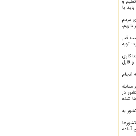
علیم و
اید با
ی مردم
 داریم.
شب قدر
؛ توبه
داکاری
و قابل
 انجام
مقابله
شور در
ها شده
شور به
کشورها
 آماده