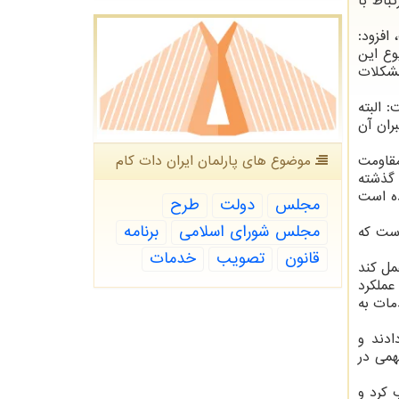
باط با
افزود:
وع این
مشکلات
 البته
ران آن
موضوع های پارلمان ایران دات كام
مقاومت
 گذشته
ده است
مجلس
دولت
طرح
مجلس شورای اسلامی
برنامه
است که
قانون
تصویب
خدمات
مل کند
عملکرد
مات به
ادند و
همی در
 کرد و