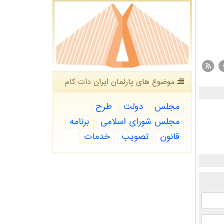
موضوع های پارلمان ایران دات كام
مجلس
دولت
طرح
مجلس شورای اسلامی
برنامه
قانون
تصویب
خدمات