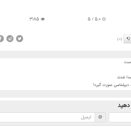
3185
/ 5
5.0
(0)
است
 دیپلماسی صورت گیرد!
دهید