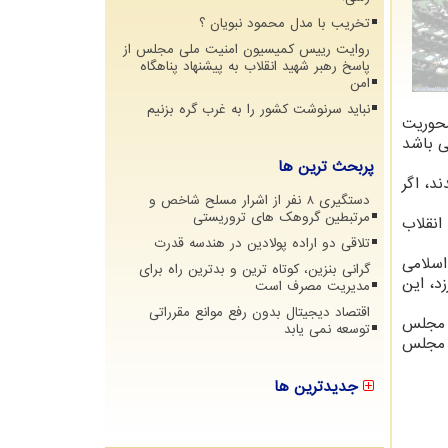
تخریب با مدل محمود نبویان ؟
روایت رییس کمیسیون امنیت ملی مجلس از
پاسخ رهبر شهید انقلاب به پیشنهاد پناهگاه
امن
نباید سرنوشت کشور را به غرب گره بزنیم
محوریت
ی باشد
پربحث ترین ها
د، اگر
دستگیری 8 نفر از اشرار مسلح شاخص و
مرتبطین گروهک های تروریستی
انقلاب
تلاقی دو اراده پولادین در هندسه قدرت
اسلامی
گرانی بنزین، کوتاه ترین و بدترین راه برای
د، این
مدیریت مصرف است
اقتصاد دیجیتال بدون رفع موانع مقرراتی
ر مجلس
توسعه نمی یابد
ن مجلس
جدیدترین ها