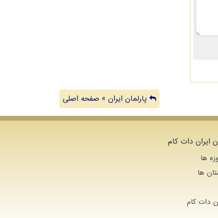
پارلمان ایران » صفحه اصلی
ن ایران دات کام
زه ها
تان ها
ن دات كام