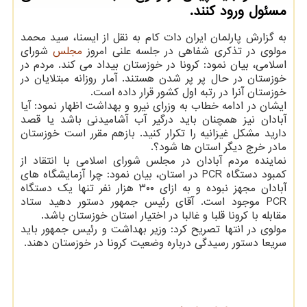
مسئول ورود كنند.
به گزارش پارلمان ایران دات کام به نقل از ایسنا، سید محمد
مولوی در تذکری شفاهی در جلسه علنی امروز
مجلس
شورای
اسلامی، بیان نمود: کرونا در خوزستان بیداد می کند. مردم در
خوزستان در حال پر پر شدن هستند. آمار روزانه مبتلایان در
خوزستان آنرا در رتبه اول کشور قرار داده است.
ایشان در ادامه خطاب به وزرای نیرو و بهداشت اظهار نمود: آیا
آبادان نیز همچنان باید درگیر آب آشامیدنی باشد یا قصد
دارید مشکل غیزانیه را تکرار کنید. بازهم مقرر است خوزستان
مادر خرج دیگر استان ها شود؟.
نماینده مردم آبادان در مجلس شورای اسلامی با انتقاد از
کمبود دستگاه PCR در استان، بیان نمود: چرا آزمایشگاه های
آبادان مجهز نبوده و به ازای ۳۰۰ هزار نفر تنها یک دستگاه
PCR موجود است. آقای رئیس جمهور دستور دهید ستاد
مقابله با کرونا قلبا و غالبا در اختیار استان خوزستان باشد.
مولوی در انتها تصریح کرد: وزیر بهداشت و رئیس جمهور باید
سریعا دستور رسیدگی درباره وضعیت کرونا در خوزستان دهند.