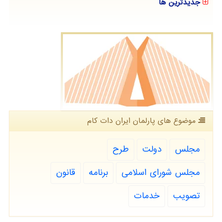
جدیدترین ها
موضوع های پارلمان ایران دات كام
مجلس
دولت
طرح
مجلس شورای اسلامی
برنامه
قانون
تصویب
خدمات