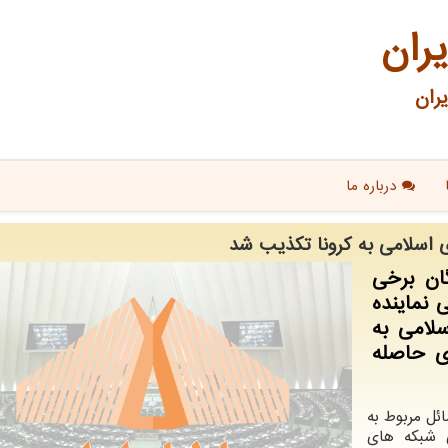
یران
ران
درباره ما
 اسلامی به كرونا تكذیب شد
گان برخی
 نماینده
لامی به
ای حاصله
ئل مربوط به
ی شبکه های