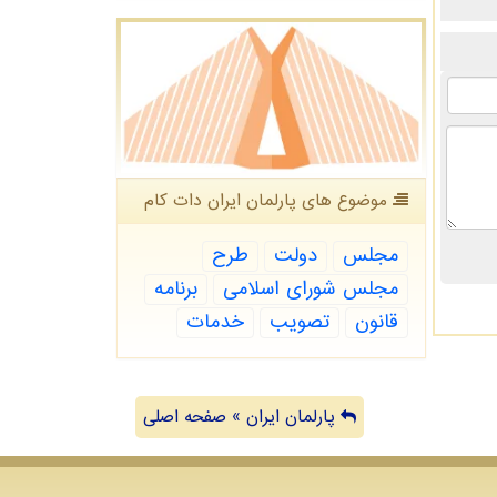
موضوع های پارلمان ایران دات كام
مجلس
دولت
طرح
مجلس شورای اسلامی
برنامه
قانون
تصویب
خدمات
پارلمان ایران » صفحه اصلی