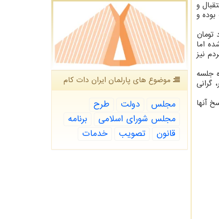
تا استقبال و
بوده و
یزان یک هفتم اظهار داشت: ما ۴۲ هزارمیلیارد تومان
نی شده اما
دم نیز
ه جلسه
موضوع های پارلمان ایران دات كام
 گرانی
خ آنها
مجلس
دولت
طرح
مجلس شورای اسلامی
برنامه
قانون
تصویب
خدمات