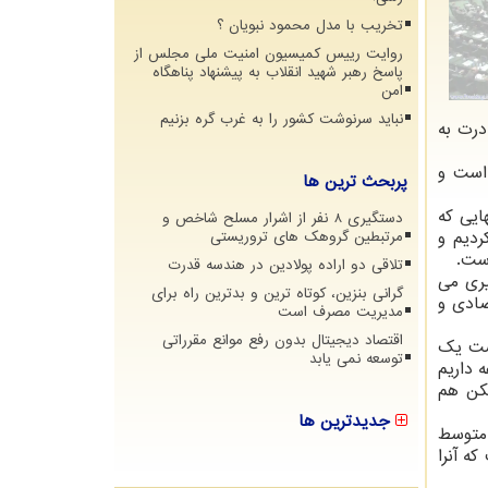
تخریب با مدل محمود نبویان ؟
روایت رییس کمیسیون امنیت ملی مجلس از
پاسخ رهبر شهید انقلاب به پیشنهاد پناهگاه
امن
نباید سرنوشت کشور را به غرب گره بزنیم
درت به
 است و
پربحث ترین ها
نهایی که
دستگیری 8 نفر از اشرار مسلح شاخص و
ار کردیم و
مرتبطین گروهک های تروریستی
است.
تلاقی دو اراده پولادین در هندسه قدرت
واگن در بندر امام بارگیری می
گرانی بنزین، کوتاه ترین و بدترین راه برای
صرفه اقتصادی و
مدیریت مصرف است
اقتصاد دیجیتال بدون رفع موانع مقرراتی
است یک
توسعه نمی یابد
ظیفه داریم
زیر ۱۰۰ هزار نفر بنیاد مسکن هم
جدیدترین ها
 متوسط
ه آنرا