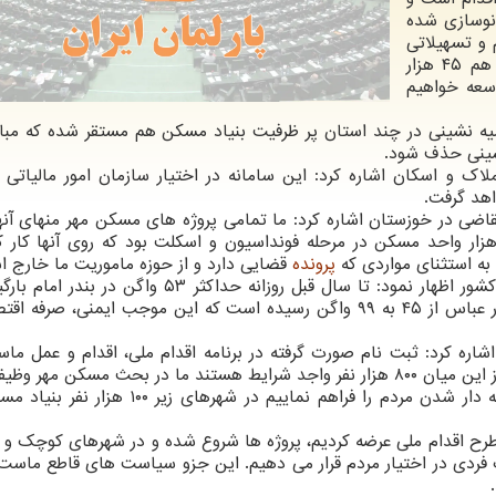
رسوده نوسازی شده
و تسهیلاتی
برقرار است امروز هم ۴۵ هزار
توسعه خواهیم
یه نشینی در چند استان پر ظرفیت بنیاد مسکن هم مستقر شده که مبا
شینی حذف شود.
ملاک و اسکان اشاره کرد: این سامانه در اختیار سازمان امور مالیاتی
اهد گرفت.
ار مسکن مهر فاقد متقاضی در خوزستان اشاره کرد: ما تمامی پروژه های مسکن مهر منهای آ
کل قضایی داشتند را تعیین تکلیف کردیم و ۶۷ هزار واحد مسکن در مرحله فونداسیون و اسکلت بود که روی آنها ک
به استثنای مواردی که
پرونده
قضایی دارد و از حوزه ماموریت ما خارج 
وزیر راه و شهرسازی با اشاره به حمل و نقل ریلی در کشور اظهار نمود: تا سال قبل روزانه حداکثر ۵۳ 
کردند که حالا این میزان به ۱۱۰ واگن رسیده و در بندر عباس از ۴۵ به ۹۹ واگن رسیده است که این موجب ایمنی، 
اشاره کرد: ثبت نام صورت گرفته در برنامه اقدام ملی، اقدام و عمل م
ثبت نام کردند که از این میان ۸۰۰ هزار نفر واجد شرایط هستند ما در بحث مسکن مهر و
اساسی وظایف ذاتی وزارت راه زمینه خانه دار شدن مردم را فراهم نماییم در شهرهای 
ای طرح اقدام ملی عرضه کردیم، پروژه ها شروع شده و در شهرهای کوچک و
دی در اختیار مردم قرار می دهیم. این جزو سیاست های قاطع ماست ک