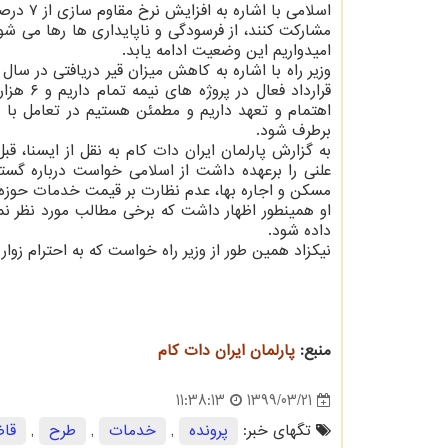
مشارکت کنند، از فرسودگی و ناپایداری ها رها می ش
امیدواریم این وضعیت ادامه یابد.
قرارداد
اهتمام و تعهد داریم و مطمئن هستیم در تعامل با نم
برطرف شود.
به گزارش پارلمان ایران دات کام به نقل از ایسنا، ق
علنی را برعهده داشت از اسلامی خواست درباره گست
مسکن و اجاره بها، عدم نظارت بر قیمت خدمات حوزه حم
او همینطور اظهار داشت که برخی مطالب مورد نظر نم
داده شود.
نیکزاد همین طور از وزیر راه خواست که به احترام زوار 
منبع:
پارلمان ایران دات كام
1399/03/21
11:38:13
تگهای خبر:
پرونده
,
خدمات
,
طرح
,
قا