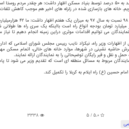
اسلامی با اشاره به افزایش نرخ مقاوم سازی از ۷ درصد به ۵۰ درصد توسط بنیاد مسکن اظهار داشت: هر چقدر مردم روس
ویم. خانه های بازسازی شده در زلزله های اخیر هم موجب کاهش تلفات 
وزیر راه با اشاره به کاهش میزان قیر دریافتی در سال ۹۸ نسبت به سال ۹۷ به م
 فعال در پروژه های نیمه تمام داریم و ۶ هزار میلیارد تومان بودجه انواع راه است بااینکه یک سری راه ها طولا
ایندگان می توانیم اقدامات موثری دراین زمینه انجام دهیم تا نیاز مر
بل از اظهارات وزیر راه، نیکزاد نایب رییس مجلس شورای اسلامی که ادار
رش حاشیه نشینی در شهرها، موارد خانه های خالی، اتمام مسکن مهر،
ل و نقل و قیر رایگان توضیحاتی را به نمایندگان ارائه نمایند.
ایندگان مربوط به مسائل منطقه ای است که تقدیم وزیر می شود تا پاس
امام حسین (ع) راه ایلام به کربلا را تکمیل کند.
3338
/ 5
5.0
ضی