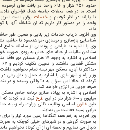
حدود ۹۵۶ هزار و ۶۹۴ واحد در بافت های ف
است. ما در همه محلات جامعه هدف فراخوان دادیم 
با یارانه در نظر گرفتیم و
خدمات
واحد را در دستور کار داریم که ان شاءالله آنها را 
داد.
وی افزود: درباب خدمات زیر بنایی و همین طور حاش
شناسایی بازسازی و نوسازی خواهدنمود تا حاشیه ن
وی با اشاره به طراحی و رونمایی از سامانه جامع ا
ستاندن مالیات از خانه های خالی به زودی صورت خو
اسلامی با اشاره به وجود ۱۷ هز
مش
حداکثر تا آبان، مسکن مهر نیمه تمام نخواهیم داشت 
صرفه جویی در انرژی خواهد شد.
اسلامی با اشاره به پیاده سازی برنامه جامع مسکن 
میلیون و ۶۰۰ هزار نفر در این
طرح
طبق
قانون
دراین زمینه فعالیت می نمایند.
وی افزود: به رغم همه تنگناها زمین مورد نیاز را بر
به صورت گروهی و در شهرهای خیلی کوچک به صورت فر
دنبال می نماییم و لحظه ای از آن کوتاه نخواهیم ماند.