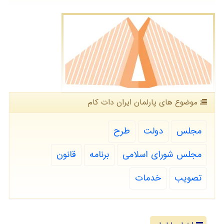
موضوع های پارلمان ایران دات كام
مجلس
دولت
طرح
مجلس شورای اسلامی
برنامه
قانون
تصویب
خدمات