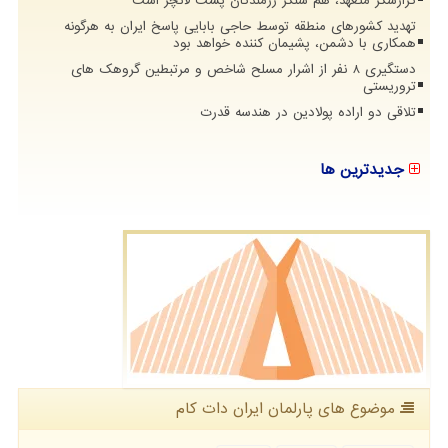
گزارشگر متعهد، هم سنگر رزمندگان پشت لانچر است
تهدید کشورهای منطقه توسط حاجی بابایی پاسخ ایران به هرگونه
همکاری با دشمن، پشیمان کننده خواهد بود
دستگیری 8 نفر از اشرار مسلح شاخص و مرتبطین گروهک های
تروریستی
تلاقی دو اراده پولادین در هندسه قدرت
جدیدترین ها
موضوع های پارلمان ایران دات كام