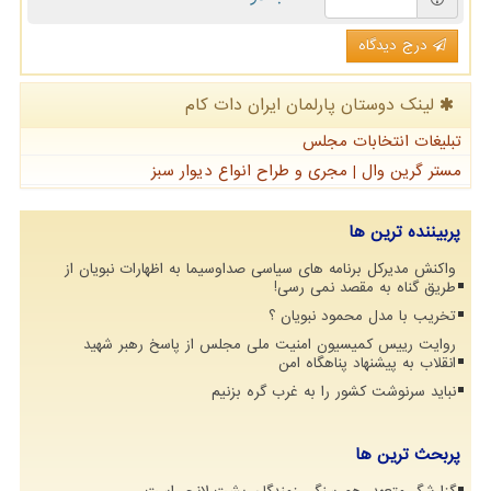
درج دیدگاه
لینک دوستان پارلمان ایران دات كام
تبلیغات انتخابات مجلس
مستر گرین وال | مجری و طراح انواع دیوار سبز
پربیننده ترین ها
واکنش مدیرکل برنامه های سیاسی صداوسیما به اظهارات نبویان از
طریق گناه به مقصد نمی رسی!
تخریب با مدل محمود نبویان ؟
روایت رییس کمیسیون امنیت ملی مجلس از پاسخ رهبر شهید
انقلاب به پیشنهاد پناهگاه امن
نباید سرنوشت کشور را به غرب گره بزنیم
پربحث ترین ها