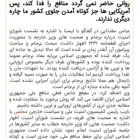
روانی حاضر نمی گردد منافع را فدا كند، پس
آمریكایی ها جز كوتاه آمدن جلوی كشور ما چاره
دیگری ندارند.
عباس مقتدایی در گفتگو با ایسنا با اشاره به نشست شورای
امنیت درباره برجام و صحبت های وزیر خارجه با محوریت
اجرای قطعنامه ۲۲۳۱ اظهار داشت: مبحث برجام و مباحث
پیرامون آن آنقدر زمان بر شده است که حالا تبدیل به جاده ای
یک طرفه شده که جمهوری اسلامی برپایه مفاد برجام عموما
پرداخت کننده بوده و کشورهای طرف دیگر بخصوص اروپایی
ها و غربی ها و آژانس دریافت کننده بودند. ما تعهدات مان را
نقدا پرداخت کردیم اما مطالبات مان را به صورت نسیه گرفته و
تابحال هم عملا نتایج برجام برای ایران اجرایی نشده است.
آنچه باقی مانده جنازه ای از برجام است.
وی اضافه کرد: در مقطع خاص فعلی منافع ملی جمهوری
اسلامی ایران اقتضا می کند که روش برخورد ما متفاوت شده و
مطالبه جدی تری از کشورهای اروپایی و غربی داشته باشیم.
نایب رئیس کمیسیون امنیت ملی و سیاست خارجی
مجلس
با
اشاره به صحبت های ظریف در نشست شورای امنیت اظهار
داشت: صحبت هایی که وزیر خارجه خطاب به سایر کشورها در
جلسه شورای امنیت اعلام نمود نشان داده است جمهوری
اسلامی ایران برای حفظ منافع ملی خود جدی است و کوتاه