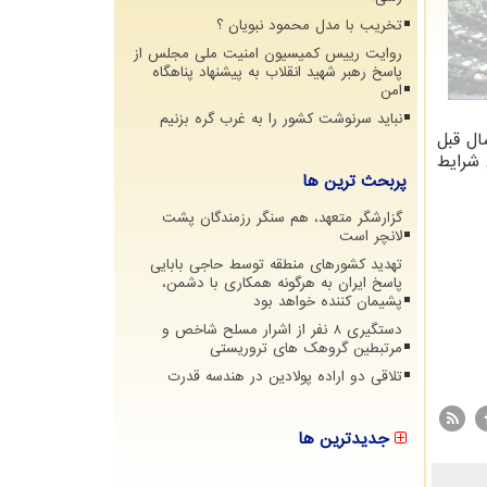
تخریب با مدل محمود نبویان ؟
روایت رییس کمیسیون امنیت ملی مجلس از
پاسخ رهبر شهید انقلاب به پیشنهاد پناهگاه
امن
نباید سرنوشت کشور را به غرب گره بزنیم
ر قضایای سال قبل
 شرایط
پربحث ترین ها
گزارشگر متعهد، هم سنگر رزمندگان پشت
لانچر است
تهدید کشورهای منطقه توسط حاجی بابایی
پاسخ ایران به هرگونه همکاری با دشمن،
پشیمان کننده خواهد بود
دستگیری 8 نفر از اشرار مسلح شاخص و
مرتبطین گروهک های تروریستی
تلاقی دو اراده پولادین در هندسه قدرت
جدیدترین ها