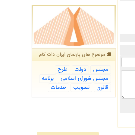
موضوع های پارلمان ایران دات كام
مجلس
دولت
طرح
مجلس شورای اسلامی
برنامه
قانون
تصویب
خدمات