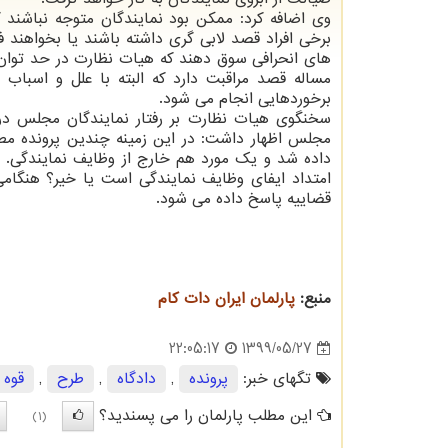
وی اضافه کرد: ممکن بود نمایندگان متوجه نباشند ک
برخی افراد قصد لابی گری داشته باشند یا بخواهند فر
های انحرافی سوق دهند که هیات نظارت در حد توان
مساله قصد مراقبت دارد که البته با علل و اسباب ای
برخوردهایی انجام می شود.
سخنگوی هیات نظارت بر رفتار نمایندگان مجلس د
مجلس اظهار داشت: در این زمینه چندین پرونده مط
داده شد و یک مورد هم خارج از وظایف نمایندگی. ای
امتداد ایفای وظایف نمایندگی است یا خیر؟ هنگام
قضاییه پاسخ داده می شود.
منبع:
پارلمان ایران دات كام
1399/05/27
22:05:17
تگهای خبر:
پرونده
,
دادگاه
,
طرح
,
قوه 
این مطلب پارلمان را می پسندید؟
(1)