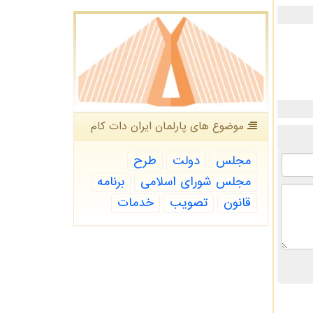
موضوع های پارلمان ایران دات كام
مجلس
دولت
طرح
مجلس شورای اسلامی
برنامه
قانون
تصویب
خدمات