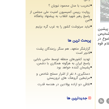
تخریب با مدل محمود نبویان ؟
روایت رییس کمیسیون امنیت ملی مجلس از
پاسخ رهبر شهید انقلاب به پیشنهاد پناهگاه
امن
نباید سرنوشت کشور را به غرب گره بزنیم
پیشین
 تشخیص
ضوع در
پربحث ترین ها
ام قوه
گزارشگر متعهد، هم سنگر رزمندگان پشت
لانچر است
تهدید کشورهای منطقه توسط حاجی بابایی
پاسخ ایران به هرگونه همکاری با دشمن،
پشیمان کننده خواهد بود
دستگیری 8 نفر از اشرار مسلح شاخص و
مرتبطین گروهک های تروریستی
تلاقی دو اراده پولادین در هندسه قدرت
جدیدترین ها