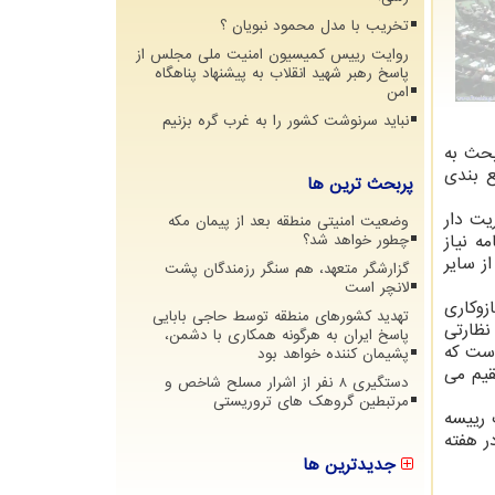
تخریب با مدل محمود نبویان ؟
روایت رییس کمیسیون امنیت ملی مجلس از
پاسخ رهبر شهید انقلاب به پیشنهاد پناهگاه
امن
نباید سرنوشت کشور را به غرب گره بزنیم
بحث به
ع بندی
پربحث ترین ها
یت دار
وضعیت امنیتی منطقه بعد از پیمان مکه
ه نیاز
چطور خواهد شد؟
ز سایر
گزارشگر متعهد، هم سنگر رزمندگان پشت
لانچر است
زوکاری
تهدید کشورهای منطقه توسط حاجی بابایی
نظارتی
پاسخ ایران به هرگونه همکاری با دشمن،
است که
پشیمان کننده خواهد بود
ند که مستقیم می
دستگیری 8 نفر از اشرار مسلح شاخص و
مرتبطین گروهک های تروریستی
 رییسه
ر هفته
جدیدترین ها