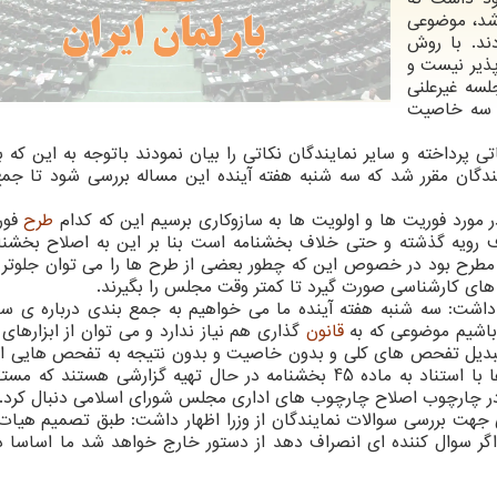
اشد، موضوعی
ند. با روش
پذیر نیست و
لسه غیرعلنی
ن سه خاصیت
ی پرداخته و سایر نمایندگان نکاتی را بیان نمودند باتوجه به این که 
یندگان مقرر شد که سه شنبه هفته آینده این مساله بررسی شود تا جم
 مورد فوریت ها و اولویت ها به سازوکاری برسیم این که کدام
طرح
فور
 رویه گذشته و حتی خلاف بخشنامه است بنا بر این به اصلاح بخشنام
طرح بود در خصوص این که چطور بعضی از طرح ها را می توان جلوتر ا
های کارشناسی صورت گیرد تا کمتر وقت مجلس را بگیرند.
شت: سه شنبه هفته آینده ما می خواهیم به جمع بندی درباره ی سا
 باشیم موضوعی که به
قانون
گذاری هم نیاز ندارد و می توان از ابزارهای 
آن تبدیل تفحص های کلی و بدون خاصیت و بدون نتیجه به تفحص هایی 
آثاری داشته باشد. هم اکنون در یکی از کمیسیون ها با استناد به ماده 45 بخشنامه در حال تهیه گزارشی هست
توان در چارچوب اصلاح چارچوب های اداری مجلس شورای اسلامی دنبال کرد.
 جهت بررسی سوالات نمایندگان از وزرا اظهار داشت: طبق تصمیم هیات
گر سوال کننده ای انصراف دهد از دستور خارج خواهد شد ما اساسا د