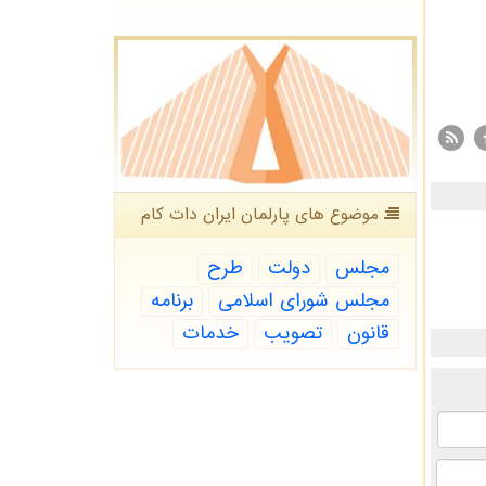
موضوع های پارلمان ایران دات كام
مجلس
دولت
طرح
مجلس شورای اسلامی
برنامه
قانون
تصویب
خدمات