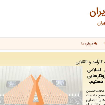
یران
ران
درباره ما
ارآمد و انقلابی
اسلامی
وكارهایی
 هستیم.
ا، محمدحسین
 توضیح نشست
ای ابتدایی
ود داشت که