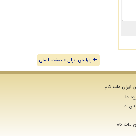
پارلمان ایران » صفحه اصلی
ن ایران دات کام
زه ها
تان ها
ن دات كام