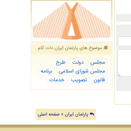
موضوع های پارلمان ایران دات كام
مجلس
دولت
طرح
مجلس شورای اسلامی
برنامه
قانون
تصویب
خدمات
پارلمان ایران » صفحه اصلی