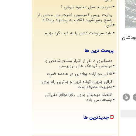
تخریب با مدل محمود نبویان ؟
روایت رییس کمیسیون امنیت ملی مجلس از
پاسخ رهبر شهید انقلاب به پیشنهاد پناهگاه
امن
نباید سرنوشت کشور را به غرب گره بزنیم
خودشان
پربحث ترین ها
دستگیری 8 نفر از اشرار مسلح شاخص و
مرتبطین گروهک های تروریستی
تلاقی دو اراده پولادین در هندسه قدرت
گرانی بنزین، کوتاه ترین و بدترین راه برای
مدیریت مصرف است
اقتصاد دیجیتال بدون رفع موانع مقرراتی
توسعه نمی یابد
جدیدترین ها