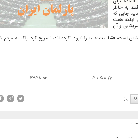
لعاده برای
فقط به خاطر
مپ: جایی که
ل اینکه هفت
ریکایی و آن
شان است، فقط منطقه ما را نابود نکرده اند، تصریح کرد: بلکه به مردم 
2358
/ 5
5.0
(0)
است