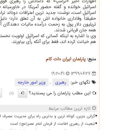
اظهارات اخیر «ترامپ» که دامادش را رهبری فوق ا
اسرائیل خوانده و گفته حضور آمریکا در خاورمیانه 
اسرائیل است، نوشت: جدید ترین اعترافات دونالد ترا
حقیقتاً وفاداری خانواده اش به آن تعلق دارد؛ دلی
تریلیون دلار پول به زحمت درآمده مالیات دهندگان آم
همه جان قربانی شدند.
وی با اشاره به اینکه کسانی که اسرائیل اولویت نخست
هم خیانت کرده اند، فقط برای آنکه رأی بیاورند.
منبع:
پارلمان ایران دات كام
1399/06/27
19:20:41
تگهای خبر:
رهبری
,
وزیر امور خارجه
این مطلب پارلمان را می پسندید؟
(1)
تازه ترین مطالب مرتبط
گرانی بنزین، کوتاه ترین و بدترین راه برای مدیریت مصرف 
تبعیت از رهبری اطاعت از فرمان امام عصر(عج) است