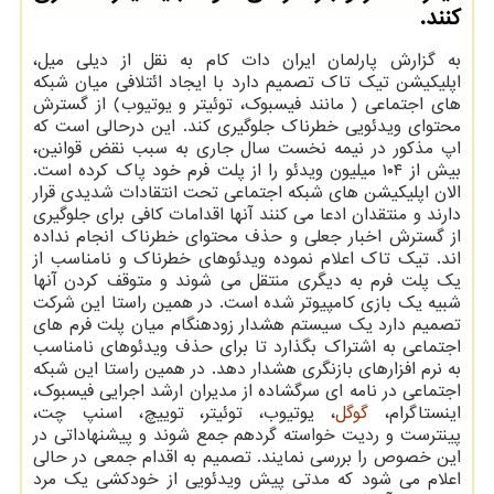
كنند.
به گزارش پارلمان ایران دات کام به نقل از دیلی میل،
اپلیکیشن تیک تاک تصمیم دارد با ایجاد ائتلافی میان شبکه
های اجتماعی ( مانند فیسبوک، توئیتر و یوتیوب) از گسترش
محتوای ویدئویی خطرناک جلوگیری کند. این درحالی است که
اپ مذکور در نیمه نخست سال جاری به سبب نقض قوانین،
بیش از ۱۰۴ میلیون ویدئو را از پلت فرم خود پاک کرده است.
الان اپلیکیشن های شبکه اجتماعی تحت انتقادات شدیدی قرار
دارند و منتقدان ادعا می کنند آنها اقدامات کافی برای جلوگیری
از گسترش اخبار جعلی و حذف محتوای خطرناک انجام نداده
اند. تیک تاک اعلام نموده ویدئوهای خطرناک و نامناسب از
یک پلت فرم به دیگری منتقل می شوند و متوقف کردن آنها
شبیه یک بازی کامپیوتر شده است. در همین راستا این شرکت
تصمیم دارد یک سیستم هشدار زودهنگام میان پلت فرم های
اجتماعی به اشتراک بگذارد تا برای حذف ویدئوهای نامناسب
به نرم افزارهای بازنگری هشدار دهد. در همین راستا این شبکه
اجتماعی در نامه ای سرگشاده از مدیران ارشد اجرایی فیسبوک،
اینستاگرام،
گوگل
، یوتیوب، توئیتر، توییچ، اسنپ چت،
پینترست و ردیت خواسته گردهم جمع شوند و پیشنهاداتی در
این خصوص را بررسی نمایند. تصمیم به اقدام جمعی در حالی
اعلام می شود که مدتی پیش ویدئویی از خودکشی یک مرد