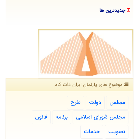
جدیدترین ها
موضوع های پارلمان ایران دات كام
مجلس
دولت
طرح
مجلس شورای اسلامی
برنامه
قانون
تصویب
خدمات