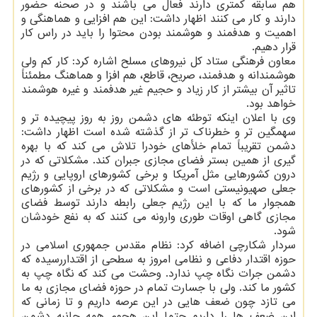
هم سابقه کمتری دارند فعال می باشند و در صحنه حضور
دارند و کار می کنند اظهار داشت: این هم افزایی و هماهنگی و
اهمیت و هدفمند و هوشمند بودن محتوا را باید در راس کار
قرار دهیم.
معاون فرهنگی ستاد کل نیروهای مسلح اشاره کرد: کار کم ولی
هوشمندانه و هدفمند، صریح، قاطع، هم افزا و هماهنگ مطمئناً
تاثیر آن بیشتر از کار زیاد و حجیم غیر هدفمند و غیره هوشمند
خواهد بود.
وی با اعلان اینکه توطئه های دشمن روز به روز پیچیده تر و
سهمگین تر و خطرناک تر از گذشته شده است اظهار داشت:
دشمن تقریباً تمام خلأهای خودرا تلاش می کند که با بهره
گیری از همین بستر فضای مجازی جبران کند. مشکلاتی که در
درون کشورهایی مثل آمریکا و برخی کشورهای اروپایی و رژیم
جعلی صهیونیستی است و مشکلاتی که در برخی از کشورهای
همجوار ما که با این رژیم جعلی رابطه دارند توسط فضای
مجازی گاهی اوقات طوری وارونه می کنند که به نفع خودشان
شود.
سردار شکارچی اضافه کرد: نظام مقدس جمهوری اسلامی در
حوزه اقتدار دفاعی و نظامی امروز به سطحی از اقتداررسیده که
دشمن جرات نگاه چپ ندارد. وحشت می کند که نگاه چپ به
کشور ما کند. ولی با جسارت تمام در حوزه فضای مجازی به ما
می تازد چون ضعف هایی در این عرصه داریم و تا زمانی که
این ضعف ها را داریم حتما این هجوم همه جانبه دشمن