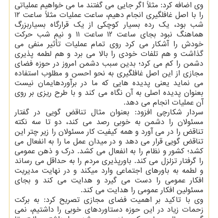
وی اضافه کرد: مثلاً اگر جایی می گفتند ما می خواهیم عملیاتی
را با اصل غافلگیری انجام دهیم، ساعت عملیات مثلاً ساعت ۱۲
شب بود، یک رده بسیار کوچکی از یک قرارگاه بسیاربزرگ
هماهنگ نبود بجای ساعت ۱۲ ساعت ۱۱ و نیم شب حرکت
خودش را آشکار می کرد روی تمام عملیات تأثیر منفی می
گذاشت و هم تلفات خودی را بالا می برد و هم لطمه پذیری
دشمن را کم می کرد؛ بدین سبب دشمن امروز در حوزه فضای
مجازی از این اصل غافلگیری به نحو احسن و مطلوب استفاده
می نماید یعنی پدیده هایی که ما در برآوردهایمان نیست
بعنوان پدیده اصلی به آن نگاه می کند و با طرح ریزی بر روی
آن عملیات انجام می دهد.
سردار شکارچی افزود: بعنوان مثال تناقض گویی در گفتار
مسئولان را دشمن به خوبی رصد می کند، دو تا سه نکته
تناقض را در می آورد و همه کیفیت کار مسئولان را زیر چتر این
تناقض گویی قرار می دهد و در میدان عمل ما را به انفعال می
کشد؛ کشور و نظام را به انفعال می کشد. درک و ذهن عمومی
را گرفتار تزلزل می کند. باورپذیری مردم را به حداقل می رساند
و لطمه به باورهای اجتماعی وارد میکند و در نهایت مدیریت
افکار عمومی را دست می گیرد و هدایت می کند و بجای
مسئولین افکار عمومی را هدایت می کند.
وی با تاکید بر اهمیت فضای مجازی تصریح کرد: به برکت
زحمات زیاد در این حوزه دستاوردهای خوبی را داشتیم، نمی