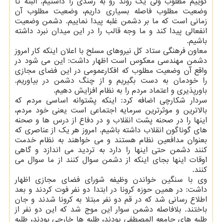
گوییم مطلوب ولی یک روند رو به رشدی را داشتیم. البته تا
وضعیت مطلوب فاصله بسیاری داریم، وضعیت مطلوب آن
زمانی است که ما بر دشمن غلبه پیدا نماییم. دشمن وضعیت
انفعالی پیدا کند و ما وجه قالب را در این میدان نبرد داشته
باشیم.
معاون فرهنگی ستاد کل نیروهای مسلح با اعلان اینکه کار امروز
دشمن مهندسی معکوس است اظهار داشت: این می شود در
واقع آن وضعیت مطلوب که افکارعمومی در این فضای مجازی
را خودمان به دست بگیریم و از چنگ دشمن در بیاوریم.
باورپذیری و اعتماد مردم را به نظام افزایش دهیم.
سردار شکارچی اضافه کرد: اینکه پشتوانه اساسی مردم که
بالاترین و موثرترین سرمایه اجتماعی است یعنی خود مردم،
اینها را در صحنه پشت انقلاب و در دفاع از درس ها و صحنه
های گوناگون انقلاب داشته باشیم. امروز هر یک از عناصری که
بعنوان مدافعین نظام هستند و می خواهند به نظام خدمت
کنند دشمن حتی اینها را دارد به تردید می اندازد و گاهی
اوقات اینها بجای اینکه از دشمن سوال کنند از ما سوال می
کنند.
وی با سنگین خواندن وظیفه شورای فضای مجازی اظهار
داشت: در همین حوزه کرونا در ابتدا دو نفر فوت کردند و بعد
اطلاع رسانی شد که در قم دو نفر مبتلا به کرونا شدند و جان
باختند. بلافاصله دشمن سوار این موج شد که این دو نفر از
طلبه های جامعه المصطفی بودند، طلبه ها خارجی بودند، طلبه