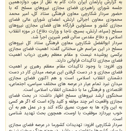
به گزارش پارلمان ایران دات کام به نقل از مهر، دوازدهمین
جلسه شورای راهبردی فضای مجازی نیروهای مسلح که با
حضور سردار شکارچی معاون فرهنگی ستاد کل، امیر محمد
محمودی معاون اجرائی ارتش، اعضای شورای عالی فضای
مجازی کشور و مسئولین قرارگاه های فضای مجازی نیروهای
مسلح (سپاه، ارتش، بسیج، ناجا و وزارت دفاع) در موزه انقلاب
اسلامی و دفاع مقدس سالن قصر شیرین اجرا شد.
سردار ابوالفضل شکارچی معاون فرهنگی ستاد کل نیروهای
مسلح در این مراسم طی سخنانی گفت: اهمیت فضای مجازی
برکسی پوشیده نیست و مقام معظم رهبری درباب اهمیت
فضای مجازی تاکیدات فراوانی دارند.
وی افزود: با وجود تاکیدات مقام معظم رهبری بر اهمیت
فضای مجازی و در دست گرفتن این عرصه، میدان کار در دست
دشمنان انقلاب اسلامی است و هم اکنون فضای مجازی
میدان نبرد تمام عیار در عرصه های مختلف سیاسی، اجتماعی،
اقتصادی و فرهنگی ما با دشمنان انقلاب اسلامی است.
سخنگوی ارشد نیروهای مسلح اظهار داشت: در بحث فضای
مجازی واقعیت امر چند مولفه و کلید واژه است که اگر هر کسی
به این واژه ها به صورت عمیق نگاه کند و در عمل هم به آن
خوب بپردازد موفقیت با اوست، همچون بحث تهدید شناسی
است.
سردار شکارچی افزود: تهدیدات کشورما در عرصه فضای مجازی
با سایر کشورها متفاوت می باشد. در حوزه جنگ سخت نیز به