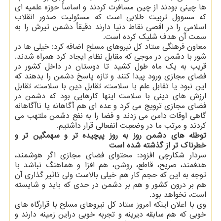
ها چینی بودند از چین مسافرت کردند و اساساً حوزه علمیه ای
که مسوول تربیت طلابی است که مسئولیت صدور انقلاب
اسلامی را در اقصی نقاط دنیا دارند دقیقاً دشمن تیرش را به
سمت آن هدف شلیک کرده است.
معاون فرهنگی ستاد کل نیروهای مسلح اضافه کرد: خیلی ها در
شور با دشمن در موجی که مقابل نظام ایجاد کرد همراه شدند.
قریب به یک ماه طول کشید تا دوستان در داخل کشور در
فضای مجازی ورود پیدا کنند و تازه پاسخ دشمن را بدهند که
این نبود یا تقابل علم با سلامت، تقابل دین با سلامت، تقابل
ارزش های دینی با سلامت اینها کارهایی بود که دشمن در
فضای مجازی ترویج می کرد و عده ای هم آگاهانه یا ناآگاهانه
گاهی اوقات دامن می زدند و فضا را به نفع دشمن ملتهب می
کردند و مرتب ما در وضعیت انفعالی قرار داشتیم.
توطئه های دشمن روز به روز پیچیده تر و سهمگین تر و
خطرناک تر از گذشته شده است
سردار شکارچی افزود: محتوای فضای مجازی اگر هوشمند،
هدفمند، صریح، قاطع، روشن، هم افزا و هماهنگ نباشد با
توجه به این که حجم کار هم خیلی بالاست ولی تاثیر گذاری آن
هم بر درون کشور و هم بر دشمن در حدی که باید و شایسته
است، نخواهد بود.
وی با اعلان اینکه امروز ستاد کل نیروهای مسلح با قرارگاه های
خوبی که هم سابقه دیرینه و تجربه خوبی دراین زمینه دارند و