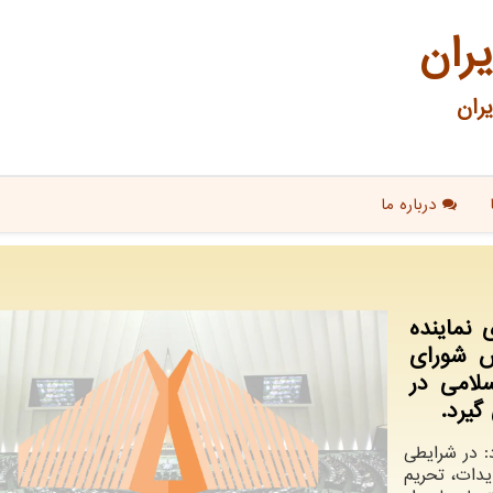
یران
ران
درباره ما
 نماینده
س شورای
لامی در
گیرد.
د: در شرایطی
دات، تحریم