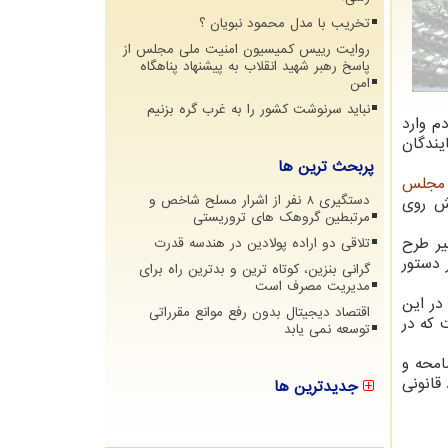
تخریب با مدل محمود نبویان ؟
روایت رییس کمیسیون امنیت ملی مجلس از
پاسخ رهبر شهید انقلاب به پیشنهاد پناهگاه
امن
نباید سرنوشت کشور را به غرب گره بزنیم
م وارد
یندگان
پربحث ترین ها
مجلس
دستگیری 8 نفر از اشرار مسلح شاخص و
یش روی
مرتبطین گروهک های تروریستی
ر طرح
تلاقی دو اراده پولادین در هندسه قدرت
 دستور
گرانی بنزین، کوتاه ترین و بدترین راه برای
مدیریت مصرف است
در این
اقتصاد دیجیتال بدون رفع موانع مقرراتی
 که در
توسعه نمی یابد
امحه و
قانونی
جدیدترین ها