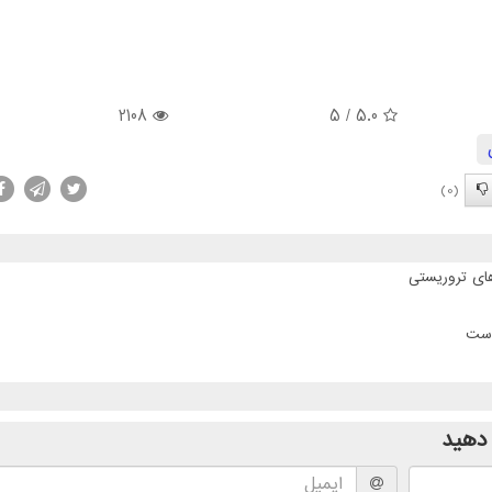
2108
/ 5
5.0
(0)
است
دهید