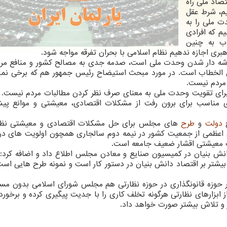
صاد ملی راه
یم، شرط عقل
 ملی را به
م که افرادی
اب به چنین
هبری اجازه ندهیم نظام اسلامی با بحران تفرقه مواجه شود.
خدشه دار شدن وحدت ملی است، صدمه جدی به مصالح کشور و منافع مرد
ل الخطاب است. در مورد مبحث استیضاح رئیس جمهور هم که برخی نما
مردم نیست.
برای تقویت وحدت ملی به معنای صرف نظر کردن مطالبات مردم نیست.
ای مناسب برای برون رفت از مشکلات اقتصادی، معیشتی و موانع پ
ح
دولت
و
طرح
های مجلس برای حل مشکلات اقتصادی و معیشتی نظی
یشت بخش اعظمی از جمعیت کشور در نیمه دوم سالجاری همچون اولویت های در
ت معیشتی اقشار ضعیف جامعه است.
نش بنیان در کمیسیون صنایع و معادن مجلس اطلاع داد و اضافه کرد: 
بیشتر بر اقتصاد دانش بنیان در دستور کار است و نمونه طرح هایی است
در حوزه قانونگذاری در حوزه نظارتی هم مجلس شورای اسلامی بدون مس
ابزارهای نظارتی هرگونه تخلف کاری را با جدیت پیگیری کرده و برخورد 
ار و تلاش بیشتر صورت خواهد داد.