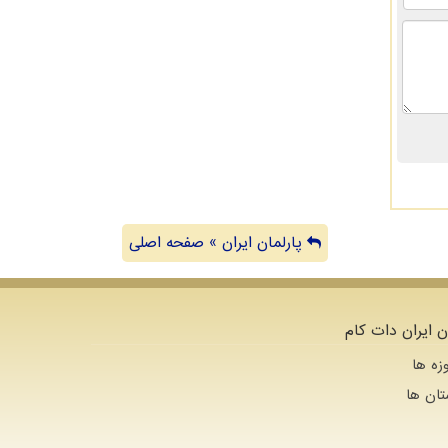
پارلمان ایران » صفحه اصلی
ن ایران دات کام
زه ها
تان ها