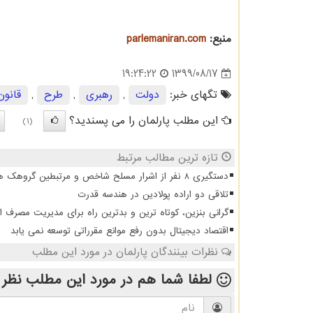
منبع:
parlemaniran.com
1399/08/17
19:24:22
تگهای خبر:
دولت
,
رهبری
,
طرح
,
قانون
این مطلب پارلمان را می پسندید؟
(1)
تازه ترین مطالب مرتبط
دستگیری 8 نفر از اشرار مسلح شاخص و مرتبطین گروهک های تروریستی
تلاقی دو اراده پولادین در هندسه قدرت
گرانی بنزین، کوتاه ترین و بدترین راه برای مدیریت مصرف 
اقتصاد دیجیتال بدون رفع موانع مقرراتی توسعه نمی یابد
نظرات بینندگان پارلمان در مورد این مطلب
لطفا شما هم
در مورد این مطلب
نظر 