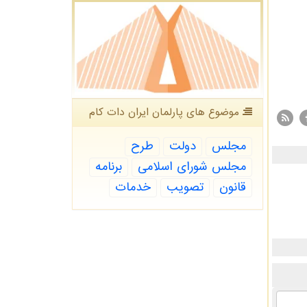
موضوع های پارلمان ایران دات كام
مجلس
دولت
طرح
مجلس شورای اسلامی
برنامه
قانون
تصویب
خدمات