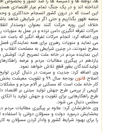
ها، توطئه ها و دسیسه ها را ضد کشور و بخصوص اقت
انداخته اند و در یک جنگ تمام عیار اقتصادی هست
این است که در درون کشور انسجام حداکثری و وحدت
منصه ظهور بگذاریم و حتی اگر در شرایطی شاهد باشی
خلاف این رویه حرکت کنند بعنوان دوستدار انقل
حرکات تفرقه انگیزی دامن نزده و در عمل به منویات ر
وی اضافه کرد: انجام حرکات تفرقه انگیز که باعث 
می نماید و منویات رهبری برای همه نمایندگان فص
مطرح نمودند، در چنین شرایطی به مصلحت انقلاب و 
این نماینده مردم در خانه ملت تصریح کرد: کوشش 
یازدهم در پیگیری مطالبات مردم و عرضه راهکاره
تولیدکنندگان بطور قطع تلاش خواهد نمود.
وی اضافه کرد: جدیت و سرعت در دنبال کردن لوای
اصلاح
قانون
بودجه سال ۹۹ و تقویت مع
کار خانه ملت است که مسکنی بر آلام مردم و مشکلا
کریمی از بررسی طرح جهش تولید مبتنی بر اقتصاد دا
طرح راهکارهایی برای تقویت و جهش تولید با اتکای 
مجلس دنبال می شود.
وی خاطرنشان کرد: علاوه بر پیگیری مطالبات مردم 
بخشایش درمورد دولت و مسؤلان دولتی با استفاده از 
را برای بهبود شرایط کشور و وادار کردن مسؤلان به ک