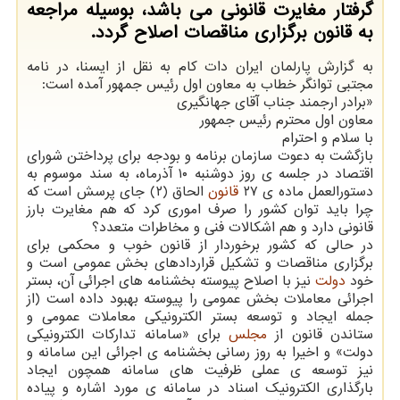
گرفتار مغایرت قانونی می باشد، بوسیله مراجعه
به قانون برگزاری مناقصات اصلاح گردد.
به گزارش پارلمان ایران دات کام به نقل از ایسنا، در نامه
مجتبی توانگر خطاب به معاون اول رئیس جمهور آمده است:
«برادر ارجمند جناب آقای جهانگیری
معاون اول محترم رئیس جمهور
با سلام و احترام
بازگشت به دعوت سازمان برنامه و بودجه برای پرداختن شورای
اقتصاد در جلسه ی روز دوشنبه ۱۰ آذرماه، به سند موسوم به
دستورالعمل ماده ی ۲۷
قانون
الحاق (۲) جای پرسش است که
چرا باید توان کشور را صرف اموری کرد که هم مغایرت بارز
قانونی دارد و هم اشکالات فنی و مخاطرات متعدد؟
در حالی که کشور برخوردار از قانون خوب و محکمی برای
برگزاری مناقصات و تشکیل قراردادهای بخش عمومی است و
خود
دولت
نیز با اصلاح پیوسته بخشنامه های اجرائی آن، بستر
اجرائی معاملات بخش عمومی را پیوسته بهبود داده است (از
جمله ایجاد و توسعه بستر الکترونیکی معاملات عمومی و
ستاندن قانون از
مجلس
برای «سامانه تدارکات الکترونیکی
دولت» و اخیرا به روز رسانی بخشنامه ی اجرائی این سامانه و
نیز توسعه ی عملی ظرفیت های سامانه همچون ایجاد
بارگذاری الکترونیک اسناد در سامانه ی مورد اشاره و پیاده