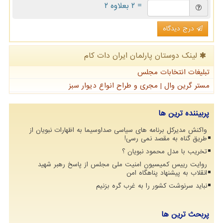
= ۲ بعلاوه ۲
درج دیدگاه
لینک دوستان پارلمان ایران دات كام
تبلیغات انتخابات مجلس
مستر گرین وال | مجری و طراح انواع دیوار سبز
پربیننده ترین ها
واکنش مدیرکل برنامه های سیاسی صداوسیما به اظهارات نبویان از
طریق گناه به مقصد نمی رسی!
تخریب با مدل محمود نبویان ؟
روایت رییس کمیسیون امنیت ملی مجلس از پاسخ رهبر شهید
انقلاب به پیشنهاد پناهگاه امن
نباید سرنوشت کشور را به غرب گره بزنیم
پربحث ترین ها