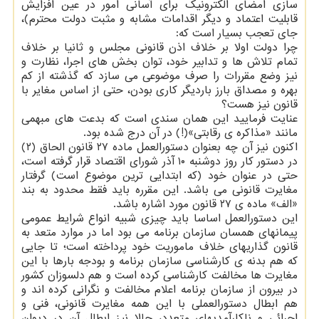
سازی امضای الکترونیک برای آسانی امور در عین افزایش
قابلیت اعتماد و دیگر اقدامات مشابه و مثبت دولت محترم)،
جای تعجب بسیار است که:
چرا دولت اولا بر خلاف اذن قانونی مجلس و ثانیا بر خلاف
تمام تلاش ها و تدابیر خود، توان بخش های اجرا، نظارت و
نیز وضع مقررات را صرف موضوعی می سازد که گذشته از کم
بهره و مصداق بارز باردیگر کاری بودن، حتی از اساس مغایر با
قانون نیز هست؟
عنایت فرمایید این همان سندی است که بدعت های مبهمی
مانند «مذاکره ی رقابتی»(!) در آن درج شده بود.
اکنون نیز آن چه بعنوان دستورالعمل ماده ۲۷ قانون الحاق (۲)
در دستور کار روز دوشنبه ۱۰ آذر شورای اقتصاد قرار گرفته است،
حتی در عنوان خود (که ابتدایی ترین موضوع است) گرفتار
مغایرت قانونی می باشد. این مقرره باید فقط محدود به بند
«الف» ماده ی ۲۷ قانون مورد اشاره باشد.
این دستورالعمل اساسا باید چیزی شبیه انواع شرایط عمومی
پیمانهای همسان سازمان برنامه می بود اما در موارد متعد به
قانون گذاریهای خلاف ماموریت خود پرداخته است؛ تا جایی
که هم بدنه ی کارشناسی سازمان برنامه و بودجه بارها با این
مغایرت ها مخالفت کارشناسی کرده است و هم دلسوزان کشور
در بیرون از سازمان برنامه اعلام مخالفت و نگرانی کرده اند و
هم ابطال دستورالعملی با این همه مغایرت قانونی، فنی و
اجرائی و ناکارآمدیهای متعدد، حالا نیز ابطال آن در دیوان