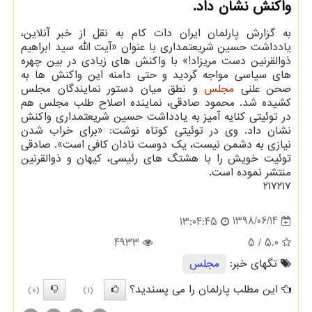
واكنش نشان داد.
به گزارش پارلمان ایران دات كام به نقل از خبر آنلاین،
یادداشت حسین شریعتمداری با عنوان «آیت الله سید ابراهیم
ذوالقرنین دست مریزاد!» با واكنش های زیادی در بین چهره
های سیاسی مواجه گردید و حتی دامنه این واكنش ها به
صحن علنی
مجلس
و نطق میان دستور نمایندگان مجلس
كشیده شد. محمود صادقی، نماینده اصلاح طلب مجلس هم
در توئیتی كنایه آمیز به یادداشت حسین شریعتمداری واكنش
نشان داد. وی در توئیتی كوتاه نوشت: «برای خراب شدن
نیازی به دشمن نیست، یك دوست نادان كافی است». صادقی
توئیت خویش را با هشتگ های رئیسی، كیهان و ذوالقرنین
منتشر نموده است.
۲۱۷۲۱۷
1398/06/14
13:04:45
4933
/ 5
5.0
تگهای خبر:
مجلس
این مطلب پارلمان را می پسندید؟
(0)
(1)