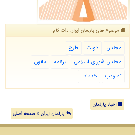
موضوع های پارلمان ایران دات كام
مجلس
دولت
طرح
مجلس شورای اسلامی
برنامه
قانون
تصویب
خدمات
اخبار پارلمان
پارلمان ایران » صفحه اصلی