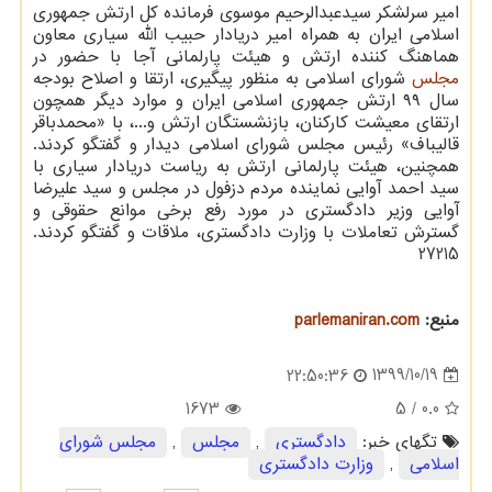
امیر سرلشکر سیدعبدالرحیم موسوی فرمانده کل ارتش جمهوری
اسلامی ایران به همراه امیر دریادار حبیب الله سیاری معاون
هماهنگ کننده ارتش و هیئت پارلمانی آجا با حضور در
مجلس
شورای اسلامی به منظور پیگیری، ارتقا و اصلاح بودجه
سال ۹۹ ارتش جمهوری اسلامی ایران و موارد دیگر همچون
ارتقای معیشت کارکنان، بازنشستگان ارتش و...، با «محمدباقر
قالیباف» رئیس مجلس شورای اسلامی دیدار و گفتگو کردند.
همچنین، هیئت پارلمانی ارتش به ریاست دریادار سیاری با
سید احمد آوایی نماینده مردم دزفول در مجلس و سید علیرضا
آوایی وزیر دادگستری در مورد رفع برخی موانع حقوقی و
گسترش تعاملات با وزارت دادگستری، ملاقات و گفتگو کردند.
27215
منبع:
parlemaniran.com
1399/10/19
22:50:36
1673
/ 5
0.0
تگهای خبر:
دادگستری
,
مجلس
,
مجلس شورای
اسلامی
,
وزارت دادگستری