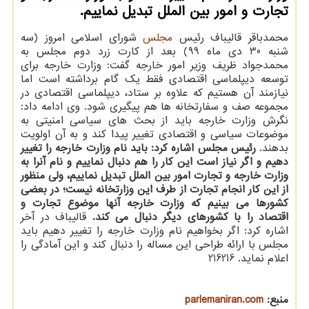
تجارت و امور بین الملل تبدیل نماییم.
محمدباقر قالیباف رئیس
مجلس
شورای اسلامی امروز (سه
شنبه 30 دی ماه 99) بعد از کارت زرد دوم مجلس به
محمدجواد ظریف وزیر امور خارجه گفت: وزارت خارجه برای
توسعه دیپلماسی اقتصادی فقط یک گام برداشته است اما
نیازمند آن هستیم که علاوه بر ستاد، دیپلماسی اقتصادی در
مجموعه صف و سفارتخانه ها هم پیگیری شود. وی ادامه داد:
نگرش وزارت خارجه باید از بحث های سیاسی امنیتی به
موضوعات سیاسی و اقتصادی تغییر پیدا کند و به آن اولویت
بدهند.
رئیس مجلس اشاره کرد: باید نام وزارت خارجه را تغییر
دهیم و اگر نیاز است این کار را هم دنبال نماییم و نام آنرا به
وزارت خارجه و تجارت امور بین الملل تبدیل نماییم، ولی منظور
از این کار انجام تجارت از طرف این وزارتخانه نیست؛ در بعضی
کشورها می بینیم که وزارت خارجه آنها موضوع تجارت و
اقتصاد را با کشورهای دیگر دنبال می کند.
قالیباف در آخر
اشاره کرد: اگر بخواهیم نام وزارت خارجه را تغییر دهیم باید
مجلس با ارائه طراحی این مساله را دنبال کند و این آمادگی را
اعلام نماید. 216216
منبع:
parlemaniran.com