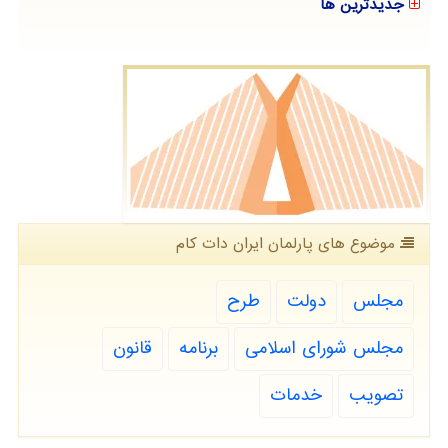
جدیدترین ها
موضوع های پارلمان ایران دات كام
مجلس
دولت
طرح
مجلس شورای اسلامی
برنامه
قانون
تصویب
خدمات