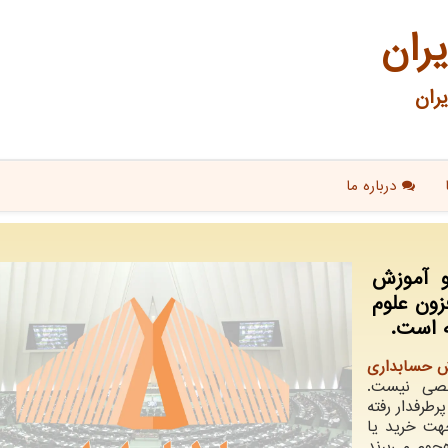
یران
ران
درباره ما
و آموزش
زون علوم
ه است.
ش حسابداری
صصی نیست.
طرفدار رفته
هت خرید یا
جوم می‌برند