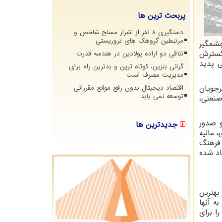
پربحث ترین ها
دستگیری 8 نفر از اشرار مسلح شاخص و
مرتبطین گروهک های تروریستی
چشمگیر
 گسترش
تلاقی دو اراده پولادین در هندسه قدرت
ی پدید
گرانی بنزین، کوتاه ترین و بدترین راه برای
مدیریت مصرف است
رجویان
اقتصاد دیجیتال بدون رفع موانع مقرراتی
توسعه نمی یابد
صنعتی،
و صدور
جدیدترین ها
 مالیه
 فرهنگ
اد شده
بهترین
ه آنها
را برای