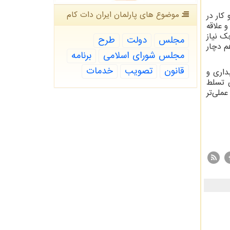
موضوع های پارلمان ایران دات كام
 کار در
 علاقه
ک نیاز
مجلس
دولت
طرح
م دچار
مجلس شورای اسلامی
برنامه
قانون
تصویب
خدمات
داری و
ی تسلط
ملی‌تر