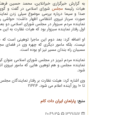
به گزارش خبرگزاری خبرانلاین، محمد حسین فره
هیات رئیسه
مجلس
شورای اسلامی در گفت و گوی 
صدا و سیما درباره بررسی موضوع سیلی زدن نمایند
صورت سرباز نیروی انتظامی اظهار داشت: حواشی رخ
نماینده مردم سبزوار در مجلس شورای اسلامی دو بع
اول رفتار نماینده سبزوار بود که هیات نظارت به این 
او اضافه کرد: بعد دوم این ماجرا توهینی است که
نیست. بلکه مامور دیگری که چهره وی در فضای مجا
مسببان راه بندان مسیر نیز او بوده است.
نماینده مردم تبریز در مجلس شورای اسلامی عنوان ک
نماینده مجلس و هم توهین هایی که مامور نیروی انت
شود.
وی اشاره کرد: هیئت نظارت بر رفتار نمایندگان مجلس
تا ۱۰ روز آینده اعلام می شود. 216216
منبع:
پارلمان ایران دات كام
1399/11/12
20:49:35