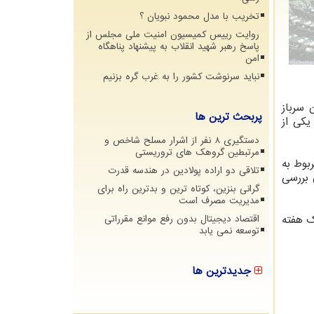
تخریب با مدل محمود نبویان ؟
روایت رییس کمیسیون امنیت ملی مجلس از
پاسخ رهبر شهید انقلاب به پیشنهاد پناهگاه
امن
نباید سرنوشت کشور را به غرب گره بزنیم
 سرباز
پربحث ترین ها
یکی از
دستگیری 8 نفر از اشرار مسلح شاخص و
مرتبطین گروهک های تروریستی
بوط به
تلاقی دو اراده پولادین در هندسه قدرت
 بررسی
گرانی بنزین، کوتاه ترین و بدترین راه برای
مدیریت مصرف است
ک هفته
اقتصاد دیجیتال بدون رفع موانع مقرراتی
توسعه نمی یابد
جدیدترین ها