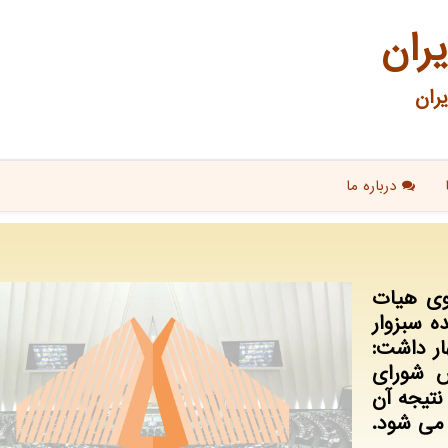
یران
ران
درباره ما
وی هیات
ه سبزوار
ر داشت:
س شورای
نتیجه آن