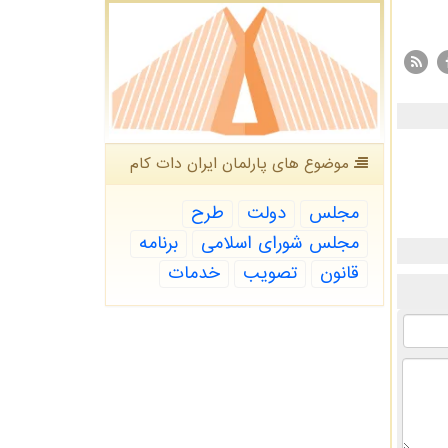
موضوع های پارلمان ایران دات كام
مجلس
دولت
طرح
مجلس شورای اسلامی
برنامه
قانون
تصویب
خدمات